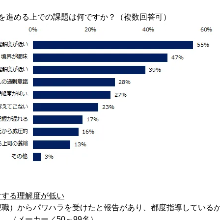
策を進める上での課題は何ですか？（複数回答可）
対する理解度が低い
理職）からパワハラを受けたと報告があり、都度指導している
。（メーカー／50～99名）