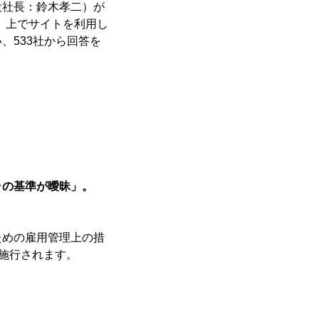
役社長：鈴木孝二）が
）上でサイトを利用し
、533社から回答を
ラの基準が曖昧」。
ための雇用管理上の措
ら施行されます。