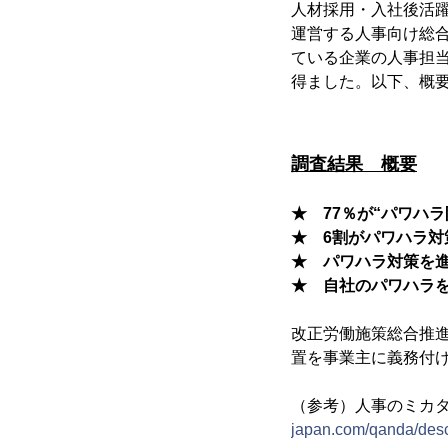
人材採用・入社後活
運営する人事向け総
ている企業の人事担当
得ました。以下、概
調査結果 概要
★ 77％が“パワハ
★ 6割がパワハラ対
★ パワハラ対策を
★ 自社のパワハラ
改正労働施策総合推
置を事業主に義務付け
（参考）人事のミカ
japan.com/qanda/des