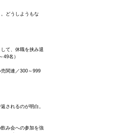
り。どうしようもな
として、休職を挟み退
49名）
関連／300～999
で返されるのが明白。
の飲み会への参加を強