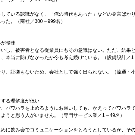
をしている認識がなく、「俺の時代もあった」などの発言ばか
った。（商社／300～999名）
界が曖昧
難いし、被害者となる従業員にもその意識はない。ただ、結果
、本当に防げなかったか今も考え続けている。（設備設計／1～
り、証拠もないため、会社として強く出られない。（流通・小売
対する理解度が低い
で、パワハラを止めるようにお願いしても、かえってパワハラ
ようと思う人がいません。（専門サービス業／1～49名）
ために飲み会でコミュニケーションをとろうとしているが、そ