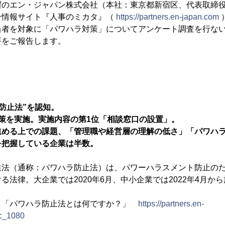
躍のエン・ジャパン株式会社（本社：東京都新宿区、代表取締
合情報サイト『人事のミカタ』（
https://partners.en-japan.com
者を対象に「パワハラ対策」についてアンケート調査を行ない
要をご報告します。
ラ防止法”を認知。
策を実施。実施内容の第1位「相談窓口の設置」。
進める上での課題、「管理職や経営層の理解の低さ」「パワハ
を把握している企業は半数。
進法（通称：パワハラ防止法）は、パワーハラスメント防止の
る法律。大企業では2020年6月、中小企業では2022年4月か
タ「パワハラ防止法とは何ですか？」
https://partners.en-
c_1080