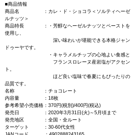
■商品情報
商品名 ：カレ・ド・ショコラ＜ソルティヘーゼ
ルナッツ＞
商品特長 ：・芳醇なヘーゼルナッツとペーストを
使用し、
深い味わいが堪能できる本格ジャン
ドゥーヤです。
・キャラメルチップの心地よい食感と
フランスロレーヌ産岩塩がアクセン
ト。
ほど良い塩味で春夏にもぴったりの
品質です。
名称 ：チョコレート
内容量 ：18枚
参考希望小売価格：370円(税別)/400円(税込)
発売日 ：2020年3月31日(火)～5月頃まで
発売地区 ：全国・全ルート
ターゲット ：30-60代女性
JANコード ：4902888243165