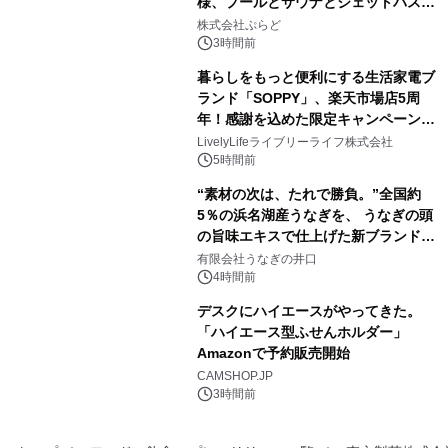
様、プールとサウナとジェットバス付
3
きで Villa Mon Temps AWAJIの連泊
株式会社ぷらど
素泊りプラン
3時間前
暮らしをもっと便利にする生活家電ブ
ランド「SOPPY」、楽天市場店5周
年！感謝を込めた限定キャンペーンを
4
8月10日より開催
LivelyLifeライブリーライフ株式会社
5時間前
“素材の次は、たれで勝負。”全国約
5％の浜名湖産うなぎを、 うなぎの頭
の旨味エキスで仕上げた新ブランド
5
「井口の誉」誕生
有限会社うなぎの井口
4時間前
デスクにハイエースがやってきた。
「ハイエース型ふせんホルダー」
Amazonで予約販売開始
6
CAMSHOP.JP
3時間前