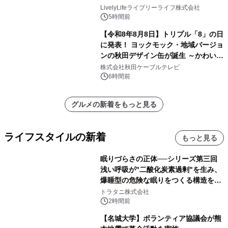
8月10日より開催
LivelyLifeライブリーライフ株式会社
5時間前
【令和8年8月8日】トリプル「8」の日
に発表！ ヨックモック・地域バージョ
ンの秋田デザイン缶が誕生 ～かわいい
秋田犬の子犬と秋田の四季と名所を巡
株式会社秋田ケーブルテレビ
るパッケージ～ 9月1日(火)秋田県内で
6時間前
販売開始
グルメの新着をもっと見る
ライフスタイルの新着
もっと見る
眠りづらさの正体──シリーズ第三回
浅い呼吸が"二酸化炭素過剰"を生み、
爆睡型の危険な眠りをつくる構造を解
説
トラタニ株式会社
2時間前
【名城大学】ボランティア協議会が熊