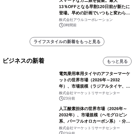
スマートなカニ旅を提案。最大
13％OFFとなる早割120日前が新たに
登場。早めの計画でいつもと変わらぬ
大人の冬旅を。ー夕日ヶ浦温泉「佳松
株式会社アウルコーポレーション
苑 別邸ふうか」ー
3時間前
ライフスタイルの新着をもっと見る
ビジネスの新着
もっと見る
電気乗用車用タイヤのアフターマーケ
ットの世界市場（2026年～2032
年）、市場規模（ラジアルタイヤ、サ
イドウォール補強タイヤ、その他）・
株式会社マーケットリサーチセンター
分析レポートを発表
23分前
人工酸素担体の世界市場（2026年～
2032年）、市場規模（ヘモグロビン
系、パーフルオロカーボン系）・分析
レポートを発表
株式会社マーケットリサーチセンター
23分前