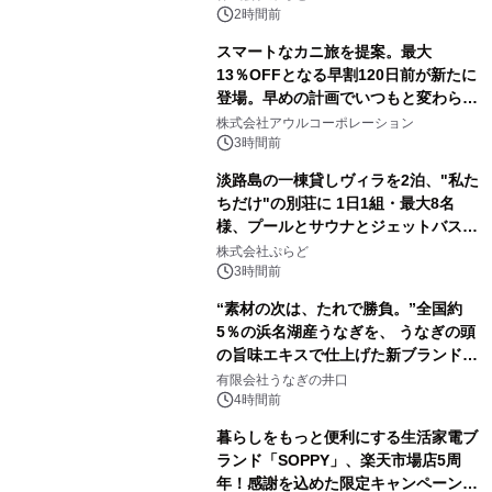
2時間前
スマートなカニ旅を提案。最大
13％OFFとなる早割120日前が新たに
登場。早めの計画でいつもと変わらぬ
大人の冬旅を。ー夕日ヶ浦温泉「佳松
株式会社アウルコーポレーション
苑 別邸ふうか」ー
3時間前
淡路島の一棟貸しヴィラを2泊、"私た
ちだけ"の別荘に 1日1組・最大8名
様、プールとサウナとジェットバス付
きで Villa Mon Temps AWAJIの連泊
株式会社ぷらど
素泊りプラン
3時間前
“素材の次は、たれで勝負。”全国約
5％の浜名湖産うなぎを、 うなぎの頭
の旨味エキスで仕上げた新ブランド
「井口の誉」誕生
有限会社うなぎの井口
4時間前
暮らしをもっと便利にする生活家電ブ
ランド「SOPPY」、楽天市場店5周
年！感謝を込めた限定キャンペーンを