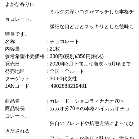
よかな香りに
ミルクの深いコクがマッチした本格チ
ョコレート。
繊細な口どけとスッキリとした後味も
特長です。
名称 ：チョコレート
内容量 ：21枚
参考希望小売価格：330円(税別)/356円(税込)
発売日 ：2020年3月下旬より順次～5月頃まで
発売地区 ：全国・全ルート
ターゲット ：30-60代女性
JANコード ：4902888219481
商品名 ：カレ・ド・ショコラ＜カカオ70＞
商品特長 ：カカオ分70％の本格ハイカカオチョ
コレート。
独自のブレンドや焙煎方法によってひ
きだされる
フルーティーな香りと味わい、滑らか