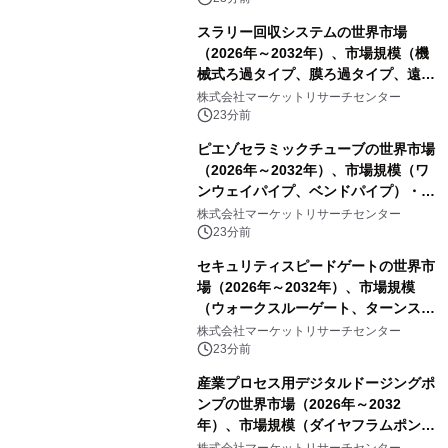
スラリー回収システムの世界市場
（2026年～2032年）、市場規模（機
械式ろ過タイプ、膜ろ過タイプ、遠心
分離タイプ、ハイブリッドタイプ）・
株式会社マーケットリサーチセンター
分析レポートを発表
23分前
ピエゾセラミックチューブの世界市場
（2026年～2032年）、市場規模（ワ
ンウェイパイプ、ベンドパイプ）・分
析レポートを発表
株式会社マーケットリサーチセンター
23分前
セキュリティスピードゲートの世界市
場（2026年～2032年）、市場規模
（ウォークスルーゲート、ターンスタ
イル、フルハイトターンスタイル）・
株式会社マーケットリサーチセンター
分析レポートを発表
23分前
産業プロセス用デジタルドージングポ
ンプの世界市場（2026年～2032
年）、市場規模（ダイヤフラムポン
プ、ペリスタルティックポンプ、その
株式会社マーケットリサーチセンター