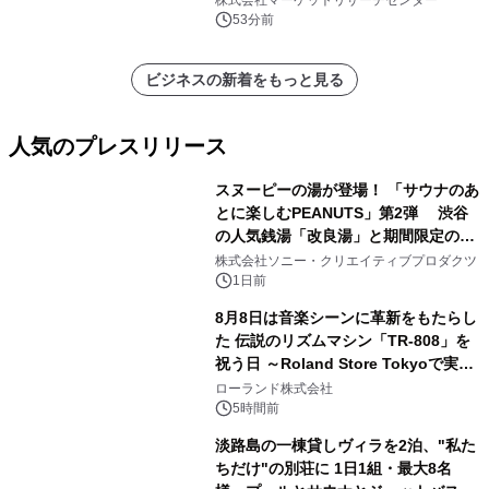
他）・分析レポートを発表
53分前
ビジネスの新着をもっと見る
人気のプレスリリース
スヌーピーの湯が登場！ 「サウナのあ
とに楽しむPEANUTS」第2弾 渋谷
の人気銭湯「改良湯」と期間限定のコ
1
ラボレーション サウナイキタイコラ
株式会社ソニー・クリエイティブプロダクツ
ボグッズも発売決定！
1日前
8月8日は音楽シーンに革新をもたらし
た 伝説のリズムマシン「TR-808」を
祝う日 ～Roland Store Tokyoで実機
2
を展示しての 記念キャンペーンを開
ローランド株式会社
催 英国ラジオ「NTS」の 特別プログ
5時間前
ラムや、「TR-808」を愛する伝説的
淡路島の一棟貸しヴィラを2泊、"私た
アーティストを フィーチャーしたアニ
ちだけ"の別荘に 1日1組・最大8名
メーションを公開～