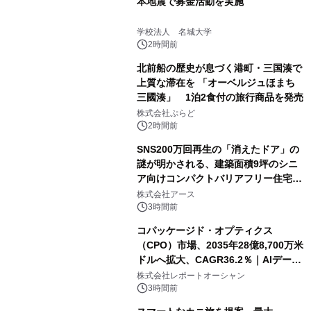
本地震で募金活動を実施
学校法人 名城大学
2時間前
北前船の歴史が息づく港町・三国湊で
上質な滞在を 「オーベルジュほまち
三國湊」 1泊2食付の旅行商品を発売
株式会社ぷらど
2時間前
SNS200万回再生の「消えたドア」の
謎が明かされる、建築面積9坪のシニ
ア向けコンパクトバリアフリー住宅が
誕生
株式会社アース
3時間前
コパッケージド・オプティクス
（CPO）市場、2035年28億8,700万米
ドルへ拡大、CAGR36.2％｜AIデータ
センター・高速光通信需要が成長を加
株式会社レポートオーシャン
速
3時間前