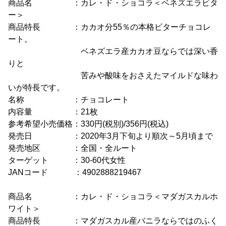
商品名 ：カレ・ド・ショコラ＜ベネズエラビタ
ー＞
商品特長 ：カカオ分55％の本格ビターチョコレ
ート。
ベネズエラ産カカオ豆ならでは深い香
りと
苦みや酸味をおさえたマイルドな味わ
いが特長です。
名称 ：チョコレート
内容量 ：21枚
参考希望小売価格：330円(税別)/356円(税込)
発売日 ：2020年3月下旬より順次～5月頃まで
発売地区 ：全国・全ルート
ターゲット ：30-60代女性
JANコード ：4902888219467
商品名 ：カレ・ド・ショコラ＜マダガスカルホ
ワイト＞
商品特長 ：マダガスカル産バニラならではのふく