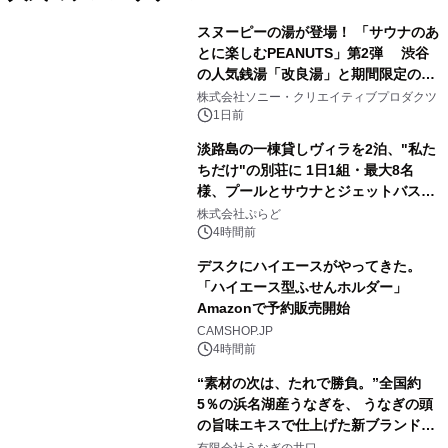
スヌーピーの湯が登場！ 「サウナのあ
とに楽しむPEANUTS」第2弾 渋谷
の人気銭湯「改良湯」と期間限定のコ
1
ラボレーション サウナイキタイコラ
株式会社ソニー・クリエイティブプロダクツ
ボグッズも発売決定！
1日前
淡路島の一棟貸しヴィラを2泊、"私た
ちだけ"の別荘に 1日1組・最大8名
様、プールとサウナとジェットバス付
2
きで Villa Mon Temps AWAJIの連泊
株式会社ぷらど
素泊りプラン
4時間前
デスクにハイエースがやってきた。
「ハイエース型ふせんホルダー」
Amazonで予約販売開始
3
CAMSHOP.JP
4時間前
“素材の次は、たれで勝負。”全国約
5％の浜名湖産うなぎを、 うなぎの頭
の旨味エキスで仕上げた新ブランド
4
「井口の誉」誕生