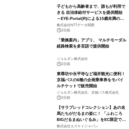
子どもから高齢者まで、誰もが利用で
きる 自治体給付サービスを提供開始
～EYE-Portal(R)による15歳未満の本
人認証と デジタルデバイド対策で実現
株式会社NTTデータ関西
～
2日前
「乗換案内」アプリ、 マルチモーダル
経路検索を多言語で提供開始
ジョルダン株式会社
2日前
東尋坊や永平寺など福井観光に便利！
京福バスの6種の企画乗車券をモバイ
ルチケットで販売開始
ジョルダン株式会社、京福バス株式会社
2日前
【サラブレッドコレクション】あの名
馬たちがだるまの姿に！ 「ふわころ
BIGだるまぬいぐるみ」をEC限定で受
注販売開始
株式会社エスケイジャパン