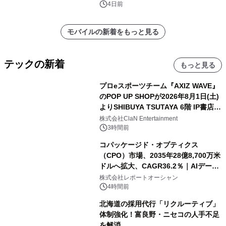
4日前
モバイルの新着をもっと見る
テックの新着
もっと見る
プロeスポーツチーム『AXIZ WAVE』
のPOP UP SHOPが2026年8月1日(土)
よりSHIBUYA TSUTAYA 6階 IP書店で
開催決定！！
株式会社ClaN Entertainment
3時間前
コパッケージド・オプティクス
（CPO）市場、2035年28億8,700万米
ドルへ拡大、CAGR36.2％｜AIデータ
センター・高速光通信需要が成長を加
株式会社レポートオーシャン
速
4時間前
北海道の採用代行「リクルーティブ」
体制強化！富良野・ニセコの人手不足
を解消