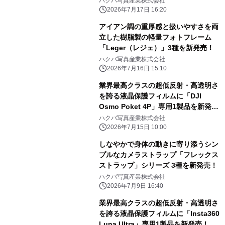
ハクバ写真産業株式会社
2026年7月17日 16:20
アイアン調の重厚感と扱いやすさを両
立した樹脂製の軽量フォトフレーム
「Leger（レジェ）」3種を新発売！
ハクバ写真産業株式会社
2026年7月16日 15:10
業界最高クラスの超低反射・高透明さ
を誇る液晶保護フィルムに「DJI
Osmo Poket 4P」専用1製品を新発
売！
ハクバ写真産業株式会社
2026年7月15日 10:00
しなやかで身体の動きに寄り添うシン
プルなカメラストラップ「フレックス
ストラップ」シリーズ 3種を新発売！
ハクバ写真産業株式会社
2026年7月9日 16:40
業界最高クラスの超低反射・高透明さ
を誇る液晶保護フィルムに「Insta360
Luna Ultra」専用1製品を新発売！