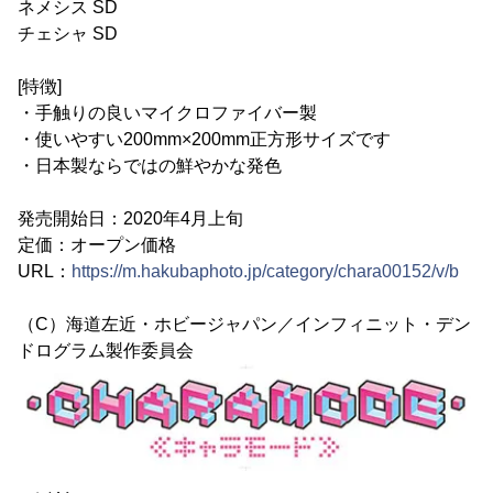
ネメシス SD
チェシャ SD
[特徴]
・手触りの良いマイクロファイバー製
・使いやすい200mm×200mm正方形サイズです
・日本製ならではの鮮やかな発色
発売開始日：2020年4月上旬
定価：オープン価格
URL：
https://m.hakubaphoto.jp/category/chara00152/v/b
（C）海道左近・ホビージャパン／インフィニット・デン
ドログラム製作委員会