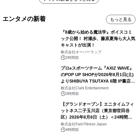
メーションを公開～
エンタメの新着
もっと見る
『8歳から始める魔法学』ボイスコミ
ック公開！ 村瀬歩、藤原夏海ら大人気
キャストが出演！
株式会社オーバーラップ
2時間前
プロeスポーツチーム『AXIZ WAVE』
のPOP UP SHOPが2026年8月1日(土)
よりSHIBUYA TSUTAYA 6階 IP書店で
開催決定！！
株式会社ClaN Entertainment
3時間前
【グランドオープン】エニタイムフィ
ットネス二子玉川店（東京都世田谷
区）2026年8月8日（土）＜24時間年
中無休のフィットネスジム＞
株式会社Fast Fitness Japan
4時間前