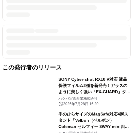
この発行者のリリース
SONY Cyber-shot RX10 V対応 液晶
保護フィルム2種を新発売！ガラスの
ように美しく強い「EX-GUARD」タイ
プと業界最高クラスの透明度を誇る
ハクバ写真産業株式会社
「III」タイプ
2026年7月28日 16:20
手のひらサイズのMagSafe対応4脚ス
タンド「Velbon（ベルボン）
Coleman セルフィー 3WAY mini四
脚」を新発売！