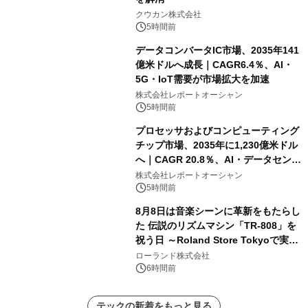
クウカン株式会社
5時間前
データコンバータIC市場、2035年141
億米ドルへ成長｜CAGR6.4％、AI・
5G・IoT需要が市場拡大を加速
株式会社レポートオーシャン
5時間前
プロセッサおよびコンピューティング
チップ市場、2035年に1,230億米ドル
へ｜CAGR 20.8％、AI・データセンタ
ー需要が成長を牽引
株式会社レポートオーシャン
5時間前
8月8日は音楽シーンに革新をもたらし
た 伝説のリズムマシン「TR-808」を
祝う日 ～Roland Store Tokyoで実機
を展示しての 記念キャンペーンを開
ローランド株式会社
催 英国ラジオ「NTS」の 特別プログ
6時間前
ラムや、「TR-808」を愛する伝説的
アーティストを フィーチャーしたアニ
テックの新着をもっと見る