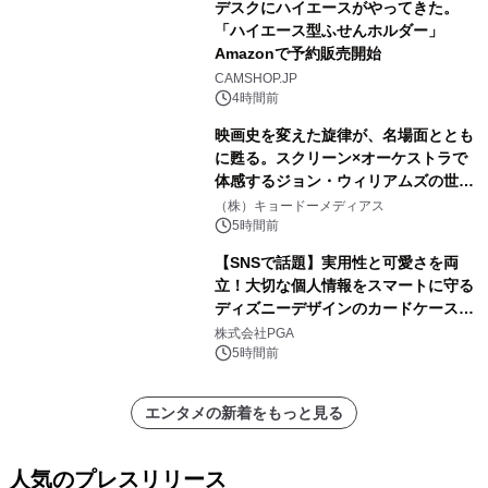
デスクにハイエースがやってきた。
「ハイエース型ふせんホルダー」
Amazonで予約販売開始
CAMSHOP.JP
4時間前
映画史を変えた旋律が、名場面ととも
に甦る。スクリーン×オーケストラで
体感するジョン・ウィリアムズの世
界。ジョン・ウィリアムズ：シネマ・
（株）キョードーメディアス
スペクタキュラー・コンサート 開催決
5時間前
定！
【SNSで話題】実用性と可愛さを両
立！大切な個人情報をスマートに守る
ディズニーデザインのカードケースを
株式会社PGAが8月7日発売
株式会社PGA
5時間前
エンタメの新着をもっと見る
人気のプレスリリース