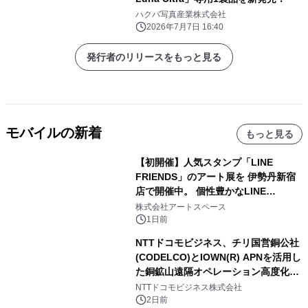
ハクバ写真産業株式会社
2026年7月7日 16:40
発行者のリリースをもっと見る
モバイルの新着
もっと見る
【初開催】人気スタンプ「LINE
FRIENDS」のアート展を 伊勢丹新宿
店で開催中。 個性豊かなLINE
FRIENDSの仲間たちが インテリアア
株式会社アートスペース
ートとして新たな魅力を発信。
1日前
NTTドコモビジネス、チリ国営銅公社
(CODELCO)とIOWN(R) APNを活用し
た銅鉱山遠隔オペレーション高度化に
向けた調査・実証を開始
NTTドコモビジネス株式会社
2日前