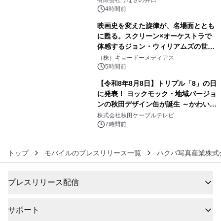
有限会社うなぎの井口
4時間前
映画史を変えた旋律が、名場面ととも
に甦る。スクリーン×オーケストラで
体感するジョン・ウィリアムズの世
5
界。ジョン・ウィリアムズ：シネマ・
（株）キョードーメディアス
スペクタキュラー・コンサート 開催決
5時間前
定！
【令和8年8月8日】トリプル「8」の日
に発表！ ヨックモック・地域バージョ
ンの秋田デザイン缶が誕生 ～かわいい
6
秋田犬の子犬と秋田の四季と名所を巡
株式会社秋田ケーブルテレビ
るパッケージ～ 9月1日(火)秋田県内で
7時間前
販売開始
トップ
モバイルのプレスリリース一覧
ハクバ写真産業株式
プレスリリース配信
サポート