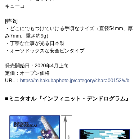
キューコ
[特徴]
・どこにでもつけていける手頃なサイズ（直径54mm、厚
み7mm、重さ約9g）
・丁寧な仕事が光る日本製
・オーソドックスな安全ピンタイプ
発売開始日：2020年4月上旬
定価：オープン価格
URL：
https://m.hakubaphoto.jp/category/chara00152/v/b
■ミニタオル『インフィニット・デンドログラム』