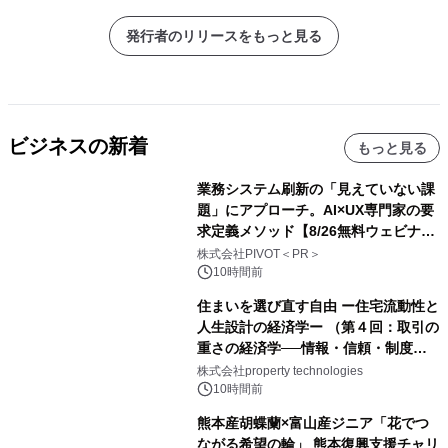
発行者のリリースをもっと見る
ビジネスの新着
もっと見る
業務システム刷新の「見えていない課
題」にアプローチ。AI×UX専門家の要
求定義メソッド【8/26無料ウェビナ
ー】株式会社PIVOT
株式会社PIVOT＜PR＞
10時間前
住まいを選び直す自由 ー住宅流動性と
人生設計の経済学ー （第４回：取引の
重さの経済学──情報・信頼・制度を
PropTechはどう組み替えるか）｜
株式会社property technologies
PropTech-Lab
10時間前
熊本産胡蝶蘭×富山産ジニア「花でつ
ながる希望の輪」 熊本復興支援チャリ