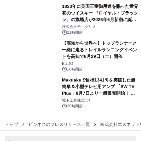
1833年に英国王室御用達を賜った世界
初のウイスキー 『ロイヤル・ブラック
ラ』の旗艦店が2026年6月新宿に誕
4
生 バカルディ ジャパンと連携した
株式会社ティグリス
没入型バー「BAR Arca」
21時間前
【高知から世界へ】トップランナーと
一緒に走るトレイルランニングイベン
トを高知で8月29日（土）開催
5
BUDO
10時間前
Makuakeで目標1341％を突破した超
簡単＆小型テレビ用アンプ 「SW TV
Plus」8月7日より一般販売開始！ ケ
6
ーブル1本つなぐだけ、テレビの音が
城下工業株式会社
ぐっと豊かに
20時間前
トップ
ビジネスのプレスリリース一覧
株式会社エスネット