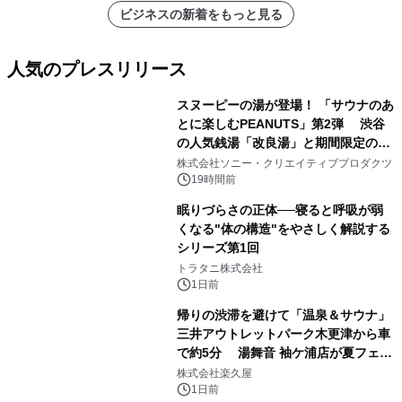
ビジネスの新着をもっと見る
人気のプレスリリース
スヌーピーの湯が登場！ 「サウナのあ
とに楽しむPEANUTS」第2弾 渋谷
の人気銭湯「改良湯」と期間限定のコ
1
ラボレーション サウナイキタイコラ
株式会社ソニー・クリエイティブプロダクツ
ボグッズも発売決定！
19時間前
眠りづらさの正体──寝ると呼吸が弱
くなる"体の構造"をやさしく解説する
シリーズ第1回
2
トラタニ株式会社
1日前
帰りの渋滞を避けて「温泉＆サウナ」
三井アウトレットパーク木更津から車
で約5分 湯舞音 袖ケ浦店が夏フェア
3
メニューを提供
株式会社楽久屋
1日前