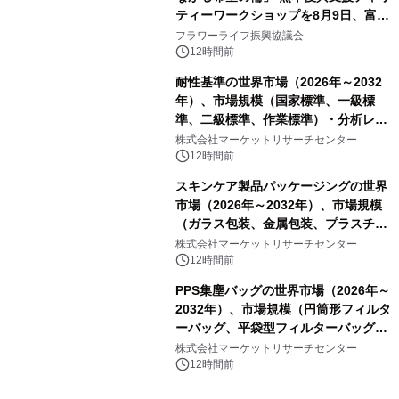
ティーワークショップを8月9日、富
山・射水で開催
フラワーライフ振興協議会
12時間前
耐性基準の世界市場（2026年～2032
年）、市場規模（国家標準、一級標
準、二級標準、作業標準）・分析レポ
ートを発表
株式会社マーケットリサーチセンター
12時間前
スキンケア製品パッケージングの世界
市場（2026年～2032年）、市場規模
（ガラス包装、金属包装、プラスチッ
ク包装、その他）・分析レポートを発
株式会社マーケットリサーチセンター
表
12時間前
PPS集塵バッグの世界市場（2026年～
2032年）、市場規模（円筒形フィルタ
ーバッグ、平袋型フィルターバッグ、
プリーツフィルターバッグ、その
株式会社マーケットリサーチセンター
他）・分析レポートを発表
12時間前