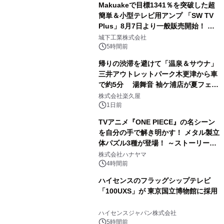
Makuakeで目標1341％を突破した超
簡単＆小型テレビ用アンプ 「SW TV
Plus」8月7日より一般販売開始！ ケ
2
ーブル1本つなぐだけ、テレビの音が
城下工業株式会社
ぐっと豊かに
5時間前
帰りの渋滞を避けて「温泉＆サウナ」
三井アウトレットパーク木更津から車
で約5分 湯舞音 袖ケ浦店が夏フェア
3
メニューを提供
株式会社楽久屋
1日前
TVアニメ『ONE PIECE』の名シーン
を自分の手で解き明かす！ メタル製立
体パズル3種が登場！ ～ストーリーと
4
ギミックが融合した 大人の体験型パズ
株式会社ハナヤマ
ルが8月7日(金)12時より先行予約受付
4時間前
開始～
ハイセンスのフラッグシップテレビ
「100UXS」が 東京国立博物館に採用
5
ハイセンスジャパン株式会社
5時間前