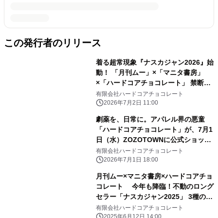
この発行者のリリース
着る超常現象『ナスカジャン2026』始
動！ 「月刊ムー」×「マニタ書房」
×「ハードコアチョコレート」 禁断の
トリプルコラボ全3種が、7月3日(金)
有限会社ハードコアチョコレート
より受注期間限定の特別価格で受付開
2026年7月2日 11:00
始！
劇薬を、日常に。アパレル界の悪童
「ハードコアチョコレート」が、7月1
日（水）ZOZOTOWNに公式ショップ
をオープン！異端児が放つ、新時代の
有限会社ハードコアチョコレート
ファッションステートメント。
2026年7月1日 18:00
月刊ムー×マニタ書房×ハードコアチョ
コレート 今年も降臨！不動のロング
セラー「ナスカジャン2025」 3種の受
注予約受付中！
有限会社ハードコアチョコレート
2025年6月12日 14:00