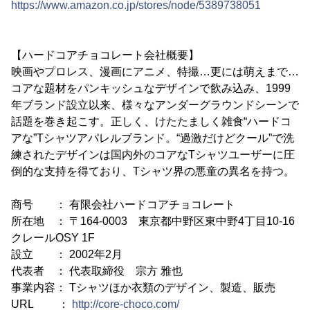
https://www.amazon.co.jp/stores/node/5389738051
【ハードコアチョコレート会社概要】
映画やプロレス、漫画にアニメ、特撮…更には萌えまで…
コアな題材をパンキッシュなデザインで飲み込み、1999
年ブランド設立以来、様々なアンダーグラウンドシーンで
話題を巻き起こす。正しく、けたたましく雑食“ハードコ
アな”Tシャツアパレルブランド。“過激だけどクール”で洗
練されたデザインは国内外のコアなTシャツユーザーに圧
倒的な支持を得ており、Tシャツ界の悪童の異名を持つ。
商号 ： 有限会社ハードコアチョコレート
所在地 ： 〒164-0003 東京都中野区東中野4丁目10-16
クレールOSY 1F
設立 ： 2002年2月
代表者 ： 代表取締役 宗方 雅也
事業内容： Tシャツほか衣類のデザイン、製造、販売
URL ：
http://core-choco.com/