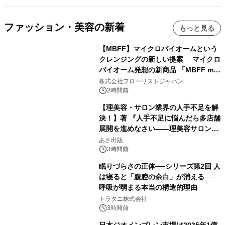
ファッション・美容の新着
もっと見る
【MBFF】マイクロバイオームという
クレンジングの新しい提案 マイクロ
バイオーム発想の新商品 「MBFF mb
クレンジングPRO」を2026年8月6日
株式会社フローリストジャパン
発売
2時間前
【理美容・サロン業界の人手不足を解
決！】著 『人手不足に悩んだら多店舗
展開を進めなさい――理美容サロン
「多店舗展開」の教科書』2026年8月
あさ出版
24日（月）発売
3時間前
眠りづらさの正体──シリーズ第2回 人
は寝ると「腹腔の余白」が消える──
呼吸が弱まる本当の構造的理由
トラタニ株式会社
3時間前
日本ジオメンブレン市場は2035年1億