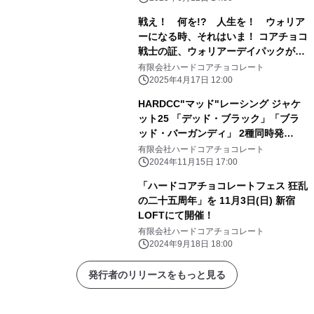
戦え！ 何を!? 人生を！ ウォリア
ーになる時、それはいま！ コアチョコ
戦士の証、ウォリアーデイパックが6
年ぶりに大登場！ HARDCCウォリア
有限会社ハードコアチョコレート
ーデイパック25が特別価格にて受注予
2025年4月17日 12:00
約受付中！ ～モデルにRaMuを起用～
HARDCC"マッド"レーシング ジャケ
ット25 「デッド・ブラック」「ブラ
ッド・バーガンディ」 2種同時発
売！ 特別価格にて受注予約受付中！
有限会社ハードコアチョコレート
2024年11月15日 17:00
「ハードコアチョコレートフェス 狂乱
の二十五周年」を 11月3日(日) 新宿
LOFTにて開催！
有限会社ハードコアチョコレート
2024年9月18日 18:00
発行者のリリースをもっと見る