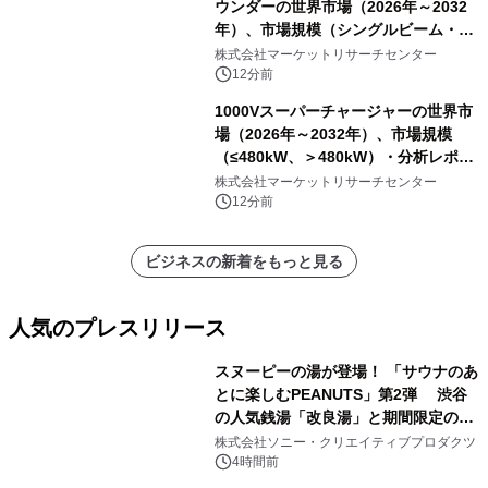
ウンダーの世界市場（2026年～2032
年）、市場規模（シングルビーム・エ
コーサウンダー、マルチビーム・エコ
株式会社マーケットリサーチセンター
ーサウンダー）・分析レポートを発表
12分前
1000Vスーパーチャージャーの世界市
場（2026年～2032年）、市場規模
（≤480kW、＞480kW）・分析レポー
トを発表
株式会社マーケットリサーチセンター
12分前
ビジネスの新着をもっと見る
人気のプレスリリース
スヌーピーの湯が登場！ 「サウナのあ
とに楽しむPEANUTS」第2弾 渋谷
の人気銭湯「改良湯」と期間限定のコ
1
ラボレーション サウナイキタイコラ
株式会社ソニー・クリエイティブプロダクツ
ボグッズも発売決定！
4時間前