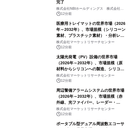
完了
株式会社NBIホールディングス 株式会社
PROSPER
12分前
医療用トレイマットの世界市場（2026
年～2032年）、市場規模（シリコーン
素材、プラスチック素材）・分析レポ
ートを発表
株式会社マーケットリサーチセンター
12分前
太陽光発電（PV）設備の世界市場
（2026年～2032年）、市場規模（原
材料からシリコンへの製造、シリコン
からインゴットへの製造、インゴット
株式会社マーケットリサーチセンター
からウェハーへの製造、ウェハーから
12分前
セルへの製造、セルからモジュールへ
周辺警備アラームシステムの世界市場
の製造）・分析レポートを発表
（2026年～2032年）、市場規模（赤
外線、光ファイバー、レーダー・
LiDAR、マイクロ波バリア、その
株式会社マーケットリサーチセンター
他）・分析レポートを発表
12分前
ポータブル型デュアル周波数エコーサ