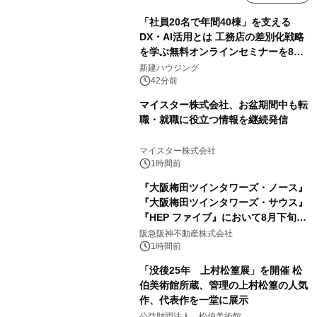
「社員20名で年間40棟」を支える
DX・AI活用とは 工務店の差別化戦略
を学ぶ無料オンラインセミナーを8月
20日に開催
新建ハウジング
42分前
マイスター株式会社、お盆期間中も転
職・就職に役立つ情報を継続発信
マイスター株式会社
1時間前
『大阪梅田ツインタワーズ・ノース』
『大阪梅田ツインタワーズ・サウス』
『HEP ファイブ』において8月下旬か
ら 「オフサイト型コーポレートPPA」
阪急阪神不動産株式会社
による 再生可能エネルギー電力の使用
1時間前
を開始します
「没後25年 上村松篁展」を開催 松
伯美術館所蔵、管理の上村松篁の人気
作、代表作を一堂に展示
公益財団法人 松伯美術館