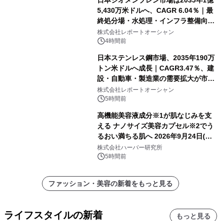
5,430万米ドルへ、CAGR 6.04％｜最
終処分場・水処理・インフラ整備向け
需要拡大
株式会社レポートオーシャン
4時間前
日本ステンレス鋼市場、2035年190万
トン米ドルへ成長｜CAGR3.47％、建
設・自動車・製造業の需要拡大が市場
を牽引
株式会社レポートオーシャン
5時間前
高機能美容液成分※1が肌なじみを支
える ナノサイズ美容カプセル※2でう
るおい満ちる肌へ 2026年9月24日(木)
よりリニューアル新発売 『ディープモ
株式会社ハーバー研究所
イストセラム』
5時間前
ファッション・美容の新着をもっと見る
ライフスタイルの新着
もっと見る