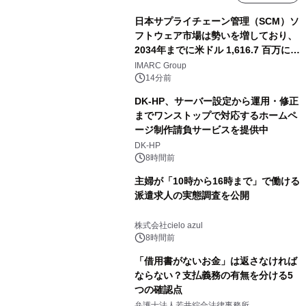
日本サプライチェーン管理（SCM）ソ
フトウェア市場は勢いを増しており、
2034年までに米ドル 1,616.7 百万に達
し、CAGR 3.42%で成長すると予測
IMARC Group
14分前
DK-HP、サーバー設定から運用・修正
までワンストップで対応するホームペ
ージ制作請負サービスを提供中
DK-HP
8時間前
主婦が「10時から16時まで」で働ける
派遣求人の実態調査を公開
株式会社cielo azul
8時間前
「借用書がないお金」は返さなければ
ならない？支払義務の有無を分ける5
つの確認点
弁護士法人若井綜合法律事務所