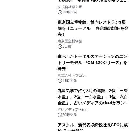
で約5分 湯舞音 袖ケ浦店が夏フェア
1
メニューを提供
株式会社楽久屋
18時間前
東京国立博物館、館内レストラン3店
舗をリニューアル 各店舗の詳細を発
表！
2
東京国立博物館
1日前
進化したトータルステーションのエン
トリーモデル 『GM-120シリーズ』を
発売
3
株式会社トプコン
14時間前
九星気学で占う8月の運勢、3位「三碧
木星」、2位「一白水星」、1位「六白
金星」。占いメディアのziredがランキ
4
ングを発表
占いメディア zired
20時間前
アスクル、新代表取締役社長CEOに成
松 岳志が就任