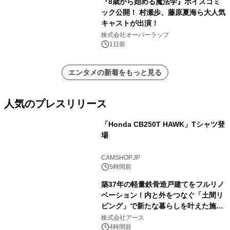
『8歳から始める魔法学』ボイスコミ
ック公開！ 村瀬歩、藤原夏海ら大人気
キャストが出演！
株式会社オーバーラップ
1日前
エンタメの新着をもっと見る
人気のプレスリリース
「Honda CB250T HAWK」Tシャツ登
場
1
CAMSHOP.JP
5時間前
築37年の軽量鉄骨造戸建てをフルリノ
ベーション！内と外をつなぐ「土間リ
ビング」で新たな暮らしを叶えた施工
2
事例を株式会社アースが公開
株式会社アース
4時間前