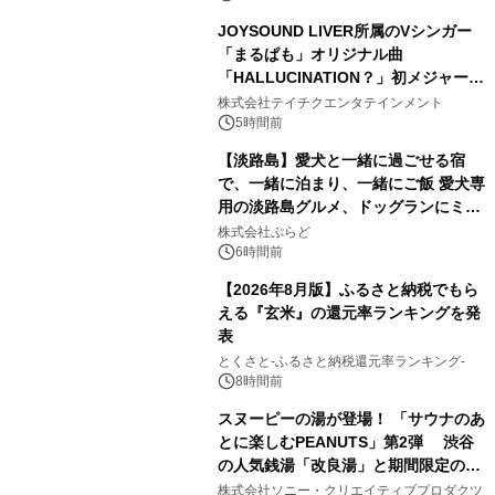
JOYSOUND LIVER所属のVシンガー
「まるぱも」オリジナル曲
「HALLUCINATION？」初メジャー配
3
信リリース決定！
株式会社テイチクエンタテインメント
5時間前
【淡路島】愛犬と一緒に過ごせる宿
で、一緒に泊まり、一緒にご飯 愛犬専
用の淡路島グルメ、ドッグランにミニ
4
プール グランピングとトレーラーハウ
株式会社ぷらど
スの2施設で
6時間前
【2026年8月版】ふるさと納税でもら
える『玄米』の還元率ランキングを発
表
5
とくさと-ふるさと納税還元率ランキング-
8時間前
スヌーピーの湯が登場！ 「サウナのあ
とに楽しむPEANUTS」第2弾 渋谷
の人気銭湯「改良湯」と期間限定のコ
6
ラボレーション サウナイキタイコラ
株式会社ソニー・クリエイティブプロダクツ