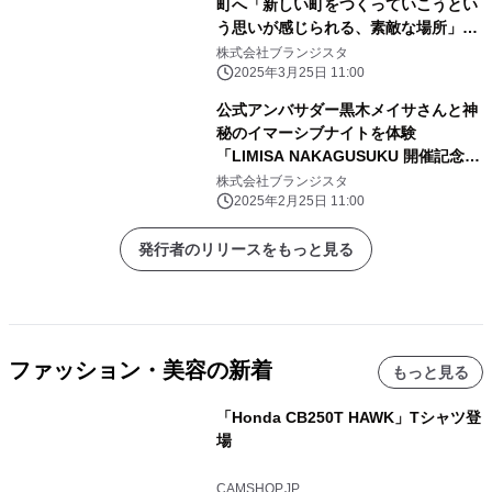
町へ「新しい町をつくっていこうとい
う思いが感じられる、素敵な場所」
「月刊 旅色」4月号公開
株式会社ブランジスタ
2025年3月25日 11:00
公式アンバサダー黒木メイサさんと神
秘のイマーシブナイトを体験
「LIMISA NAKAGUSUKU 開催記念レ
セプション」実施レポート
株式会社ブランジスタ
2025年2月25日 11:00
発行者のリリースをもっと見る
ファッション・美容の新着
もっと見る
「Honda CB250T HAWK」Tシャツ登
場
CAMSHOP.JP