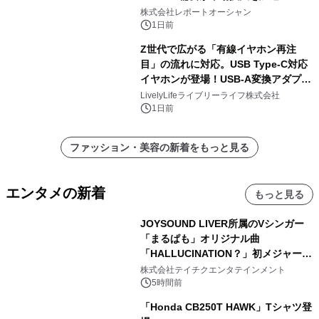
株式会社レポートオーシャン
1日前
Z世代で広がる「有線イヤホン再注
目」の流れに対応。USB Type-C対応
イヤホンが登場！USB-A変換アダプタ
ー付きでスマホからパソコンまで幅広
LivelyLifeライブリーライフ株式会社
く活用可能
1日前
ファッション・美容の新着をもっと見る
エンタメの新着
もっと見る
JOYSOUND LIVER所属のVシンガー
「まるぱも」オリジナル曲
「HALLUCINATION？」初メジャー配
信リリース決定！
株式会社テイチクエンタテインメント
5時間前
「Honda CB250T HAWK」Tシャツ登