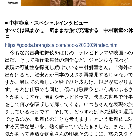
■ 中村獅童・スペシャルインタビュー
すべては風まかせ 気ままな旅で充電する 中村獅童の休
日
https://gooda.brangista.com/book/202003/index.html
今もなお古典歌舞伎をはじめ、テレビドラマや映画への
出演、そして新作歌舞伎の創作など、ジャンルを問わず、
表現の可能性を探究し続けている中村獅童さん。「海外に
出かけると、治安とか日本の良さを再発見するじゃないで
すか。異国での新しい体験でひと皮むけ、視野が広がりま
す。それは仕事でも同じ。僕には歌舞伎という魂のふるさ
とがありますが、演劇やテレビドラマ、映画の世界で仕事
をして何かを吸収して帰ってくる。いつもそんな表現の旅
をしているわけです。そして、どうすればその経験を還元
できるのか、歌舞伎のことを考えます」という歌舞伎に対
する真摯な思いを、熱く語っていただきました。また、男
気があって奔放な獅童さんの印象そのままに、旅のスタイ