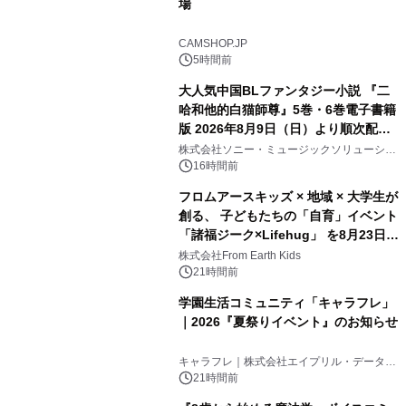
場
CAMSHOP.JP
5時間前
大人気中国BLファンタジー小説 『二
哈和他的白猫師尊』5巻・6巻電子書籍
版 2026年8月9日（日）より順次配信
開始
株式会社ソニー・ミュージックソリューショ
ンズ
16時間前
フロムアースキッズ × 地域 × 大学生が
創る、 子どもたちの「自育」イベント
「諸福ジーク×Lifehug」 を8月23日
(日)開催
株式会社From Earth Kids
21時間前
学園生活コミュニティ「キャラフレ」
｜2026『夏祭りイベント』のお知らせ
キャラフレ｜株式会社エイプリル・データ・
デザインズ
21時間前