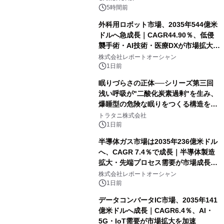
5時間前
外科用ロボット市場、2035年544億米
ドルへ急成長｜CAGR44.90％、低侵
襲手術・AI技術・医療DXが市場拡大を
牽引
株式会社レポートオーシャン
1日前
眠りづらさの正体──シリーズ第三回
浅い呼吸が"二酸化炭素過剰"を生み、
爆睡型の危険な眠りをつくる構造を解
説
トラタニ株式会社
1日前
半導体ガス市場は2035年236億米ドル
へ、CAGR 7.4％で成長｜半導体製造
拡大・先端プロセス需要が市場成長を
加速
株式会社レポートオーシャン
1日前
データコンバータIC市場、2035年141
億米ドルへ成長｜CAGR6.4％、AI・
5G・IoT需要が市場拡大を加速