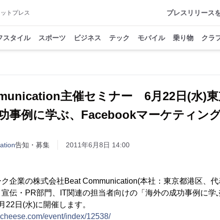
プレスリリース
アットプレス
フスタイル
スポーツ
ビジネス
テック
モバイル
乗り物
クラ
ommunication主催セミナー 6月22日(水
功事例に学ぶ、Facebookマーケティン
tion
告知・募集
2011年6月8日 14:00
業の株式会社Beat Communication(本社：東京都港区、
宣伝・PR部門、IT関連の担当者向けの「海外の成功事例に学ぶFa
22日(水)に開催します。
kucheese.com/event/index/12538/