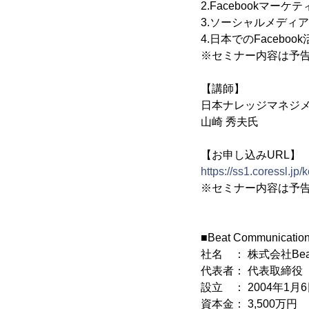
2.Facebookマ
3.ソーシャルメディ
4.日本でのFaceboo
※セミナー内容は予
【講師】
日本ナレッジマネジ
山崎 秀夫氏
【お申し込みURL】
https://ss1.coressl.j
※セミナー内容は予
■Beat Communicat
社名 ： 株式会社Beat C
代表者： 代表取締役
設立 ： 2004年1月
資本金： 3,500万円