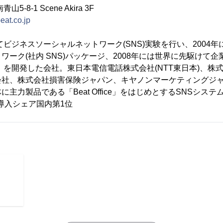
-8-1 Scene Akira 3F
eat.co.jp
てビジネスソーシャルネットワーク(SNS)実験を行い、2004
ーク(社内 SNS)パッケージ、2008年には世界に先駆けて企業
yle」を開発した会社。東日本電信電話株式会社(NTT東日本)、株
会社、株式会社損害保険ジャパン、キヤノンマーケティングジ
主力製品である「Beat Office」をはじめとするSNSシス
S導入シェア国内第1位