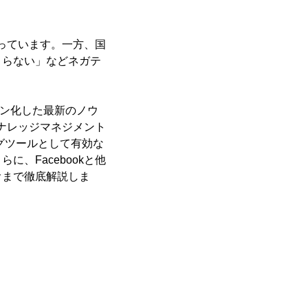
なっています。一方、国
まらない」などネガテ
パターン化した最新のノウ
本ナレッジマネジメント
グツールとして有効な
、Facebookと他
オまで徹底解説しま