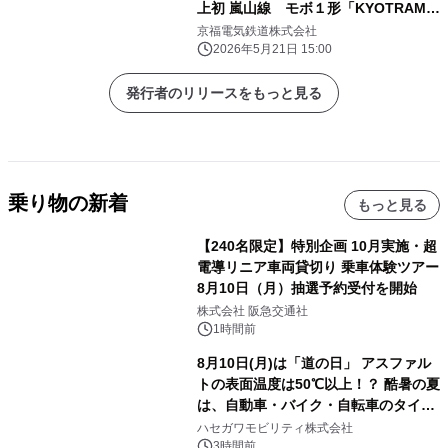
上初 嵐山線 モボ１形「KYOTRAM」
が「２０２６年 ブルーリボン賞」を受
京福電気鉄道株式会社
賞
2026年5月21日 15:00
発行者のリリースをもっと見る
乗り物の新着
もっと見る
【240名限定】特別企画 10月実施・超
電導リニア車両貸切り 乗車体験ツアー
8月10日（月）抽選予約受付を開始
株式会社 阪急交通社
1時間前
8月10日(月)は「道の日」 アスファル
トの表面温度は50℃以上！？ 酷暑の夏
は、自動車・バイク・自転車のタイヤ
バーストが増加 簡単にできる予防法
ハセガワモビリティ株式会社
をご紹介
3時間前