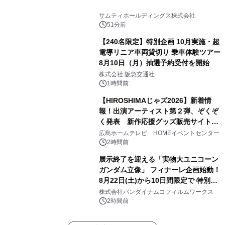
サムティホールディングス株式会社
51分前
【240名限定】特別企画 10月実施・超
電導リニア車両貸切り 乗車体験ツアー
8月10日（月）抽選予約受付を開始
株式会社 阪急交通社
1時間前
【HIROSHIMAじゃズ2026】新着情
報！出演アーティスト第２弾、ぞくぞ
く発表 新作応援グッズ販売サイトも
同時オープンします！
広島ホームテレビ HOMEイベントセンター
2時間前
展示終了を迎える「実物大ユニコーン
ガンダム立像」 フィナーレ企画始動！
8月22日(土)から10日間限定で 特別映
像『UNICORN GUNDAM Statue ―
株式会社バンダイナムコフィルムワークス
BEYOND POSSIBILITY ―』を上映！
2時間前