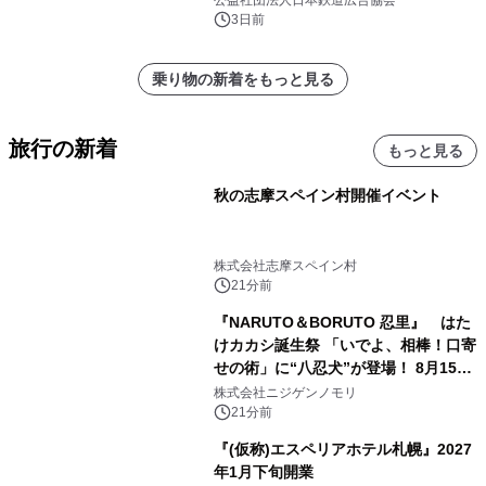
公益社団法人日本鉄道広告協会
3日前
乗り物の新着をもっと見る
旅行の新着
もっと見る
秋の志摩スペイン村開催イベント
株式会社志摩スペイン村
21分前
『NARUTO＆BORUTO 忍里』 はた
けカカシ誕生祭 「いでよ、相棒！口寄
せの術」に“八忍犬”が登場！ 8月15日
（土）より期間限定開催
株式会社ニジゲンノモリ
21分前
『(仮称)エスペリアホテル札幌』2027
年1月下旬開業