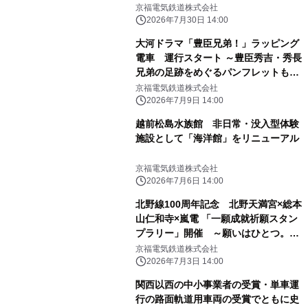
京福電気鉄道株式会社
2026年7月30日 14:00
大河ドラマ「豊臣兄弟！」ラッピング
電車 運行スタート ～豊臣秀吉・秀長
兄弟の足跡をめぐるパンフレットも発
行～
京福電気鉄道株式会社
2026年7月9日 14:00
越前松島水族館 非日常・没入型体験
施設として「海洋館」をリニューアル
京福電気鉄道株式会社
2026年7月6日 14:00
北野線100周年記念 北野天満宮×総本
山仁和寺×嵐電 「一願成就祈願スタン
プラリー」開催 ～願いはひとつ。巡
り、運び、祈りで結ぶ～
京福電気鉄道株式会社
2026年7月3日 14:00
関西以西の中小事業者の受賞・単車運
行の路面軌道用車両の受賞でともに史