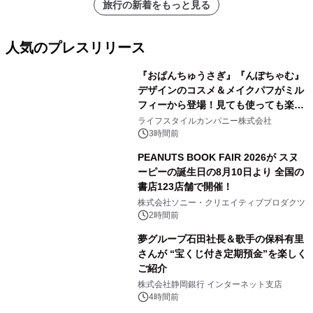
旅行の新着をもっと見る
人気のプレスリリース
『おぱんちゅうさぎ』『んぽちゃむ』
デザインのコスメ＆メイクパフがミル
フィーから登場！見ても使っても楽し
1
い、ポップでキュートなコレクショ
ライフスタイルカンパニー株式会社
ン。
3時間前
PEANUTS BOOK FAIR 2026が スヌ
ーピーの誕生日の8月10日より 全国の
書店123店舗で開催！
2
株式会社ソニー・クリエイティブプロダクツ
2時間前
夢グループ石田社長＆歌手の保科有里
さんが “宝くじ付き定期預金”を楽しく
ご紹介
3
株式会社静岡銀行 インターネット支店
4時間前