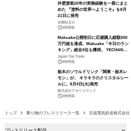
外壁塗装20年の実務経験を一冊にまと
めた 『塗料の世界へようこそ』を8月
21日に発売
4
吉都紀太介
4時間前
Makuake公開初日に応援購入総額300
万円超を達成、Makuake「今日のラン
キング」総合3位も獲得。 YECHAN音
5
浴シンギングボウル第2弾の大型サイ
Japan Top Trade
ズ（XL・2XL・3XL）を先行販売中
4時間前
栃木のソウルドリンク「関東・栃木レ
モン」が、 キラキラのクリスタルシー
ルに。8月4日(火)発売
6
株式会社アカベコランド
3時間前
トップ
乗り物のプレスリリース一覧
京福電気鉄道株式会社
プレスリリース配信