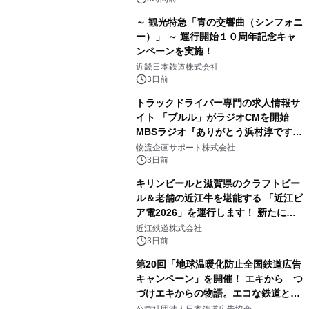
～ 観光特急「青の交響曲（シンフォニ
ー）」 ～ 運行開始１０周年記念キャ
ンペーンを実施！
近畿日本鉄道株式会社
3日前
トラックドライバー専門の求人情報サ
イト 「ブルル」がラジオCMを開始
MBSラジオ『ありがとう浜村淳です』
にて8月1日(土)より
物流企画サポート株式会社
3日前
キリンビールと滋賀県のクラフトビー
ル＆老舗の近江牛を堪能する 「近江ビ
ア電2026」を運行します！ 新たに
「長濱浪漫ビール」が参加！キリン一
近江鉄道株式会社
番搾り飲み放題が復活！
3日前
第20回「地球温暖化防止全国鉄道広告
キャンペーン」を開催！ エキから つ
づけエキからの物語。エコな鉄道とと
もに。