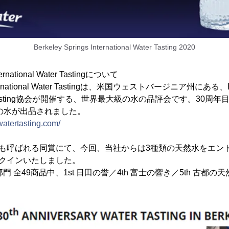
Berkeley Springs International Water Tasting 2020
nternational Water Tastingについて
 International Water Tastingは、米国ウェストバージニア州にある、Ber
 Water Tasting協会が開催する、世界最大級の水の品評会です。3
類の水が出品されました。
watertasting.com/
とも呼ばれる同賞にて、今回、当社からは3種類の天然水をエン
ンクインいたしました。
Water部門 全49商品中、1st 日田の誉／4th 富士の響き／5th 古都の