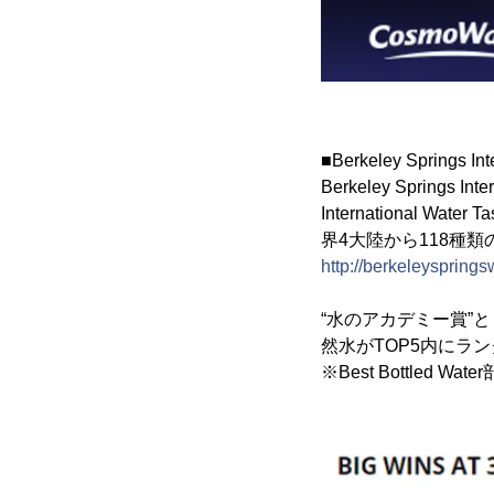
■Berkeley Springs I
Berkeley Springs
International
界4大陸から118種
http://berkeleysprings
“水のアカデミー賞”
然水がTOP5内にラ
※Best Bottled 