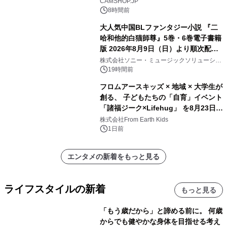
CAMSHOP.JP
8時間前
大人気中国BLファンタジー小説 『二
哈和他的白猫師尊』5巻・6巻電子書籍
版 2026年8月9日（日）より順次配信
開始
株式会社ソニー・ミュージックソリューショ
ンズ
19時間前
フロムアースキッズ × 地域 × 大学生が
創る、 子どもたちの「自育」イベント
「諸福ジーク×Lifehug」 を8月23日
(日)開催
株式会社From Earth Kids
1日前
エンタメの新着をもっと見る
ライフスタイルの新着
もっと見る
「もう歳だから」と諦める前に。 何歳
からでも健やかな身体を目指せる考え