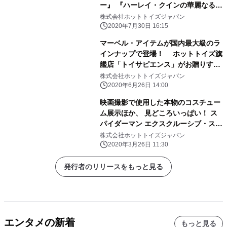
ー』 『ハーレイ・クインの華麗なる覚
醒 BIRDS OF PREY』など 映画の衣装
株式会社ホットトイズジャパン
も展示！ DCの世界にたっぷり浸れる
2020年7月30日 16:15
体験型メガストア 「DCオールスター
マーベル・アイテムが国内最大級のラ
ズ」が、トイサピエンス名古屋にて 入
インナップで登場！ ホットトイズ旗
場無料・期間限定オープン！
艦店「トイサピエンス」がお贈りする
『アベンジャーズ／エンドゲーム』メ
株式会社ホットトイズジャパン
ガストアが 7月6日より期間限定で大
2020年6月26日 14:00
阪にオープン！
映画撮影で使用した本物のコスチュー
ム展示ほか、 見どころいっぱい！ ス
パイダーマン エクスクルーシブ・スト
ア ジャパンツアー トイサピエンス
株式会社ホットトイズジャパン
名古屋に期間限定オープン！
2020年3月26日 11:30
発行者のリリースをもっと見る
エンタメの新着
もっと見る