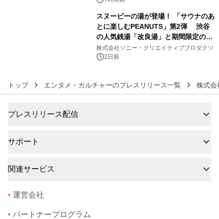
スヌーピーの湯が登場！ 「サウナのあ
とに楽しむPEANUTS」第2弾 渋谷
の人気銭湯「改良湯」と期間限定のコ
6
ラボレーション サウナイキタイコラ
株式会社ソニー・クリエイティブプロダクツ
ボグッズも発売決定！
2日前
トップ
エンタメ・カルチャーのプレスリリース一覧
株式会
プレスリリース配信
サポート
関連サービス
•
運営会社
•
パートナープログラム