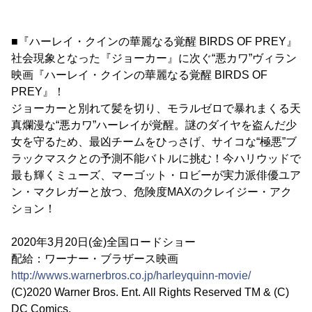
■『ハーレイ・クインの華麗なる覚醒 BIRDS OF PREY』
社会現象となった『ジョーカー』に次ぐ“悪カワ”ヴィラン
映画『ハーレイ・クインの華麗なる覚醒 BIRDS OF
PREY』！
ジョーカーと別れて髪を切り、モラルゼロで暴れまくる天
真爛漫な“悪カワ”ハーレイが覚醒。謎のダイヤを盗んだ少
女を守るため、最凶チームをひっさげ、サイコな“極悪”ブ
ラックマスクとの予測不能バトルに挑む！今ハリウッドで
最も輝くミューズ、マーゴット・ロビーが実力派俳優ユア
ン・マクレガーと放つ、危険度MAXのクレイジー・アク
ション！
2020年3月20日(金)全国ロードショー
配給：ワーナー・ブラザース映画
http://wwws.warnerbros.co.jp/harleyquinn-movie/
(C)2020 Warner Bros. Ent. All Rights Reserved TM & (C)
DC Comics.