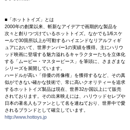
■「ホットトイズ」とは
2000年の創業以来、斬新なアイデアで画期的な製品を
次々と創りつづけているホットトイズ。なかでも1/6スケ
ールで30箇所以上が可動するハイエンドなリアルフィギ
ュアにおいて、世界ナンバー1の実績を獲得。主にハリウ
ッド映画に登場する魅力溢れるキャラクターたちを立体化
する「ムービー・マスターピース」を筆頭に、さまざまな
シリーズを展開しています。
ハードルが高い「俳優の肖像権」を獲得するなど、その真
似ができない確かな技術で、常に高いクオリティーを追求
するホットトイズ製品は現在、世界32か国以上にて販売
されております。その出来映えには、ハリウッドセレブや
日本の著名人もファンとして名を連ねており、世界中で愛
されるブランドとして確立しています。
http://www.hottoys.jp