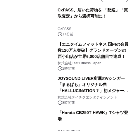
CxPASS、届いた荷物を 「配送」「買
取査定」から選択可能に！
C×PASS
17分前
【エニタイムフィットネス 国内の会員
数120万人突破】グランドオープンの
西小山店が世界6,000店舗目で達成！
株式会社Fast Fitness Japan
2時間前
JOYSOUND LIVER所属のVシンガー
「まるぱも」オリジナル曲
「HALLUCINATION？」初メジャー配
信リリース決定！
株式会社テイチクエンタテインメント
8時間前
「Honda CB250T HAWK」Tシャツ登
場