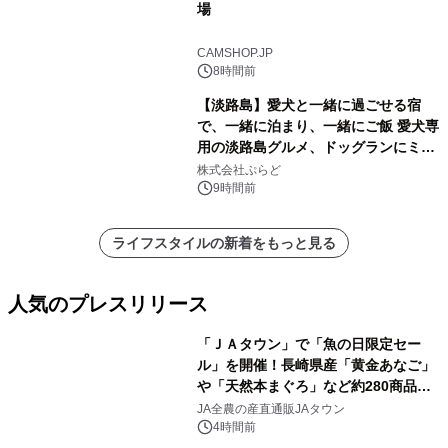
場
CAMSHOP.JP
8時間前
【淡路島】愛犬と一緒に過ごせる宿
で、一緒に泊まり、一緒にご飯 愛犬専
用の淡路島グルメ、ドッグランにミニ
プール グランピングとトレーラーハウ
株式会社ぷらど
スの2施設で
9時間前
ライフスタイルの新着をもっと見る
人気のプレスリリース
「ＪＡタウン」で「魚の日限定セー
ル」を開催！長崎県産「黄金あなご」
や「天然本まぐろ」など約280商品を
1
販売！～毎月１０日の定例企画～
JA全農の産直通販JAタウン
4時間前