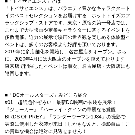
■「トイサピエンス」とは
「トイサピエンス」は、バラエティ豊かなキャラクタート
イのベストセレクションをお届けする、ホットトイズのフ
ラッグシップ・ストアです。東京・原宿の第一号店では、
これまで大型映画や定番キャラクターに関するイベントを
多数開催。迫力の展示で映画の世界観を楽しめる体験型イ
ベントは、多くのお客様より好評を頂いております。
2019年に多店舗化を開始し、名古屋店をオープン。さら
に、2020年4月には大阪店のオープンを控えております。
東京店で開催したイベントは順次、名古屋店・大阪店にも
巡回します。
■「DCオールスターズ」みどころ紹介
#01 超話題作ぞろい！最新DC映画の衣装を展示！
『ジョーカー』『ハーレイ・クインの華麗なる覚醒
BIRDS OF PREY』『ワンダーウーマン1984』の撮影で
実際に使用した衣装が来日！しかもなんと、撮影自由！こ
の貴重な機会は絶対に見逃せません！