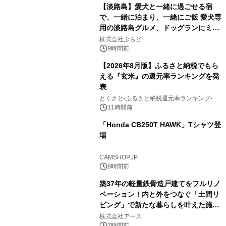
【淡路島】愛犬と一緒に過ごせる宿
で、一緒に泊まり、一緒にご飯 愛犬専
用の淡路島グルメ、ドッグランにミニ
2
プール グランピングとトレーラーハウ
株式会社ぷらど
スの2施設で
9時間前
【2026年8月版】ふるさと納税でもら
える『玄米』の還元率ランキングを発
表
3
とくさと-ふるさと納税還元率ランキング-
11時間前
「Honda CB250T HAWK」Tシャツ登
場
4
CAMSHOP.JP
8時間前
築37年の軽量鉄骨造戸建てをフルリノ
ベーション！内と外をつなぐ「土間リ
ビング」で新たな暮らしを叶えた施工
5
事例を株式会社アースが公開
株式会社アース
7時間前