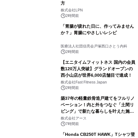
方
株式会社LPN
2時間前
「胃腸が疲れた日に、作ってみません
か？」胃腸にやさしいレシピ
医療法人社団信亮会戸塚西口さとう内科
2時間前
【エニタイムフィットネス 国内の会員
数120万人突破】グランドオープンの
西小山店が世界6,000店舗目で達成！
株式会社Fast Fitness Japan
2時間前
築37年の軽量鉄骨造戸建てをフルリノ
ベーション！内と外をつなぐ「土間リ
ビング」で新たな暮らしを叶えた施工
事例を株式会社アースが公開
株式会社アース
7時間前
「Honda CB250T HAWK」Tシャツ登