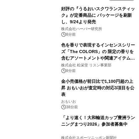
好評の『うるおいスクワランスティッ
ク』が定番商品に パッケージを刷新
し、9/24より発売
株式会社ハーバー研究所
8分前
色を香りで表現するインセンスシリー
ズ「The COLORS」の 限定の香りを
含むアソートメントや関連アイテムを
8月6日発売
株式会社 松栄堂 リスン事業部
8分前
金小売価格が前日比で1,100円超の上
昇 おもいおが査定時の対応3項目を公
表
おもいお
38分前
「より速く！大和輸送カップ豊洲ラン
ニングまつり2026」参加者募集中
株式会社スポーツニッポン新聞社