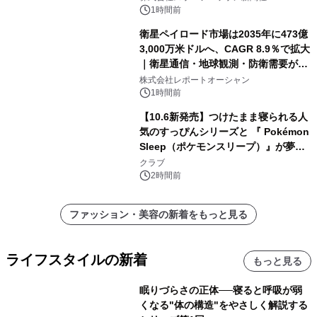
1時間前
衛星ペイロード市場は2035年に473億
3,000万米ドルへ、CAGR 8.9％で拡大
｜衛星通信・地球観測・防衛需要が牽
引する次世代宇宙産業の成長戦略
株式会社レポートオーシャン
1時間前
【10.6新発売】つけたまま寝られる人
気のすっぴんシリーズと 『 Pokémon
Sleep（ポケモンスリープ）』が夢の
コラボレーション！
クラブ
2時間前
ファッション・美容の新着をもっと見る
ライフスタイルの新着
もっと見る
眠りづらさの正体──寝ると呼吸が弱
くなる"体の構造"をやさしく解説する