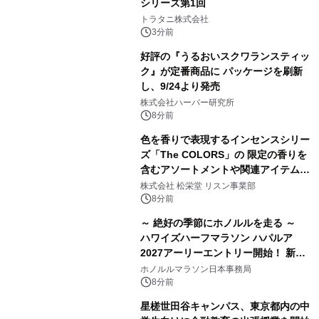
シリーズ第1回
トラタニ株式会社
3分前
好評の『うるおいスクワランスティッ
ク』が定番商品に パッケージを刷新
し、9/24より発売
株式会社ハーバー研究所
8分前
色を香りで表現するインセンスシリー
ズ「The COLORS」の 限定の香りを
含むアソートメントや関連アイテムを
8月6日発売
株式会社 松栄堂 リスン事業部
8分前
～ 絶好の季節にホノルルを走る ～
ハワイズハーフマラソン ハパルア
2027アーリーエントリー開始！ 新カ
テゴリー「ハパルアIKI(イキ)」(約
ホノルルマラソン日本事務局
13.4km)が登場
8分前
星槎世田谷キャンパス、東京都内の中