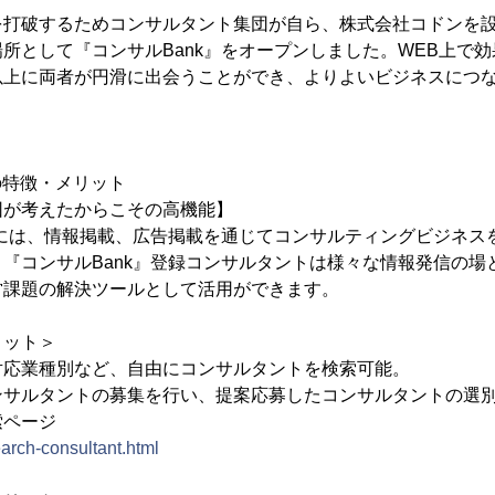
打破するためコンサルタント集団が自ら、株式会社コドンを設
所として『コンサルBank』をオープンしました。WEB上で
以上に両者が円滑に出会うことができ、よりよいビジネスにつ
の特徴・メリット
団が考えたからこその高機能】
』には、情報掲載、広告掲載を通じてコンサルティングビジネス
『コンサルBank』登録コンサルタントは様々な情報発信の場
営課題の解決ツールとして活用ができます。
リット＞
対応業種別など、自由にコンサルタントを検索可能。
ンサルタントの募集を行い、提案応募したコンサルタントの選
索ページ
earch-consultant.html