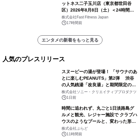
ットネス二子玉川店（東京都世田谷
区）2026年8月8日（土）＜24時間年
中無休のフィットネスジム＞
株式会社Fast Fitness Japan
17時間前
エンタメの新着をもっと見る
人気のプレスリリース
スヌーピーの湯が登場！ 「サウナのあ
とに楽しむPEANUTS」第2弾 渋谷
の人気銭湯「改良湯」と期間限定のコ
1
ラボレーション サウナイキタイコラ
株式会社ソニー・クリエイティブプロダクツ
ボグッズも発売決定！
1日前
時間に追われず、丸ごと1日淡路島グ
ルメと観光、レジャー施設で クラブハ
ウスのようなプールと、変わった形の
2
サウナも 「THE BOXY AWAJI」のお
株式会社ぷらど
得な素泊まり連泊プランで
11時間前