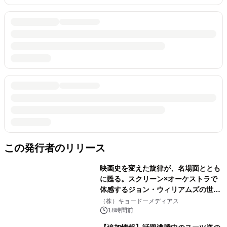
この発行者のリリース
映画史を変えた旋律が、名場面ととも
に甦る。スクリーン×オーケストラで
体感するジョン・ウィリアムズの世
界。ジョン・ウィリアムズ：シネマ・
（株）キョードーメディアス
スペクタキュラー・コンサート 開催決
18時間前
定！