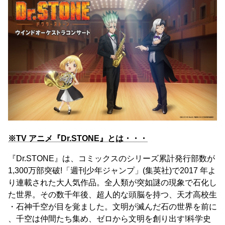
※TV アニメ『Dr.STONE』とは・・・
『Dr.STONE』は、コミックスのシリーズ累計発行部数が
1,300万部突破!「週刊少年ジャンプ」(集英社)で2017 年よ
り連載された大人気作品。全人類が突如謎の現象で石化し
た世界。その数千年後、超人的な頭脳を持つ、天才高校生
・石神千空が目を覚ました。文明が滅んだ石の世界を前に
、千空は仲間たち集め、ゼロから文明を創り出す!科学史