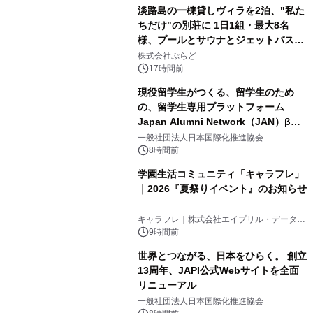
淡路島の一棟貸しヴィラを2泊、"私た
ちだけ"の別荘に 1日1組・最大8名
様、プールとサウナとジェットバス付
3
きで Villa Mon Temps AWAJIの連泊
株式会社ぷらど
素泊りプラン
17時間前
現役留学生がつくる、留学生のため
の、留学生専用プラットフォーム
Japan Alumni Network（JAN）β版
4
をリリース
一般社団法人日本国際化推進協会
8時間前
学園生活コミュニティ「キャラフレ」
｜2026『夏祭りイベント』のお知らせ
5
キャラフレ｜株式会社エイプリル・データ・
デザインズ
9時間前
世界とつながる、日本をひらく。 創立
13周年、JAPI公式Webサイトを全面
リニューアル
6
一般社団法人日本国際化推進協会