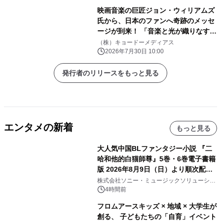
り最速先行受付開始
映画音楽の巨匠ジョン・ウィリアムズ
氏から、日本のファンへ奇跡のメッセ
ージが到来！ 「音楽と光が織りなす素
晴らしい夜に！」9 月 5 日開催の『埼
（株）キョードーメディアス
スタ花火』へ向け、直筆サイン入りレ
2026年7月30日 10:00
ターが公開
発行者のリリースをもっと見る
エンタメの新着
もっと見る
大人気中国BLファンタジー小説 『二
哈和他的白猫師尊』5巻・6巻電子書籍
版 2026年8月9日（日）より順次配信
開始
株式会社ソニー・ミュージックソリューショ
ンズ
4時間前
フロムアースキッズ × 地域 × 大学生が
創る、 子どもたちの「自育」イベント