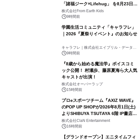
「諸福ジーク×Lifehug」 を8月23日
(日)開催
株式会社From Earth Kids
9時間前
学園生活コミュニティ「キャラフレ」
｜2026『夏祭りイベント』のお知らせ
キャラフレ｜株式会社エイプリル・データ・
デザインズ
9時間前
『8歳から始める魔法学』ボイスコミ
ック公開！ 村瀬歩、藤原夏海ら大人気
キャストが出演！
株式会社オーバーラップ
15時間前
プロeスポーツチーム『AXIZ WAVE』
のPOP UP SHOPが2026年8月1日(土)
よりSHIBUYA TSUTAYA 6階 IP書店で
開催決定！！
株式会社ClaN Entertainment
16時間前
【グランドオープン】エニタイムフィ