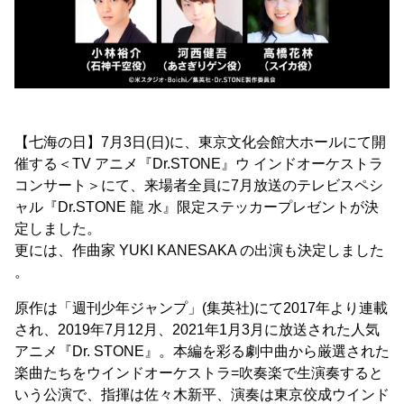
【七海の日】7月3日(日)に、東京文化会館大ホールにて開
催する＜TV アニメ『Dr.STONE』ウ インドオーケストラ
コンサート＞にて、来場者全員に7月放送のテレビスペシ
ャル『Dr.STONE 龍 水』限定ステッカープレゼントが決
定しました。
更には、作曲家 YUKI KANESAKA の出演も決定しました
。
原作は「週刊少年ジャンプ」(集英社)にて2017年より連載
され、2019年7月
12月、2021年1月
3月に放送された人気
アニメ『Dr. STONE』。本編を彩る劇中曲から厳選された
楽曲たちをウインドオーケストラ=吹奏楽で生演奏すると
いう公演で、指揮は佐々木新平、演奏は東京佼成ウインド