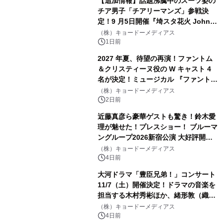
【追加情報】話題沸騰中のスーツ姿の
チア男子「チアリーマンズ」参戦決
定！9 月5日開催『埼スタ花火 John
Williams Fireworks 2026』を大迫力
（株）キョードーメディアス
のパフォーマンスで熱く盛り上げる！
1日前
2027 年夏、待望の再演！ファントム
＆クリスティーヌ役の W キャスト 4
名が決定！ミュージカル 『ファント
ム』
（株）キョードーメディアス
2日前
近藤真彦ら豪華ゲストも驚き！鈴木愛
理が魅せた！プレスショー！ ブルーマ
ングループ2026新宿公演 大好評開催
中！！
（株）キョードーメディアス
4日前
大河ドラマ「豊臣兄弟！」コンサート
11/7（土）開催決定！ドラマの音楽を
担当する木村秀彬ほか、緒形敦（織田
信澄役）、松本怜生（石田三成役）が
（株）キョードーメディアス
ゲスト出演 8 月 5 日（水）10:00 よ
4日前