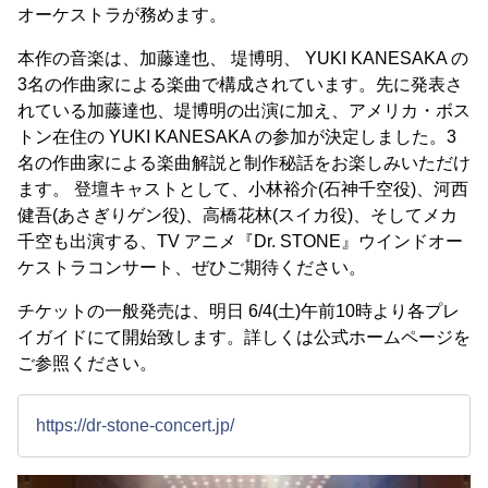
オーケストラが務めます。
本作の音楽は、加藤達也、 堤博明、 YUKI KANESAKA の
3名の作曲家による楽曲で構成されています。先に発表さ
れている加藤達也、堤博明の出演に加え、アメリカ・ボス
トン在住の YUKI KANESAKA の参加が決定しました。3
名の作曲家による楽曲解説と制作秘話をお楽しみいただけ
ます。 登壇キャストとして、小林裕介(石神千空役)、河西
健吾(あさぎりゲン役)、高橋花林(スイカ役)、そしてメカ
千空も出演する、TV アニメ『Dr. STONE』ウインドオー
ケストラコンサート、ぜひご期待ください。
チケットの一般発売は、明日 6/4(土)午前10時より各プレ
イガイドにて開始致します。詳しくは公式ホームページを
ご参照ください。
https://dr-stone-concert.jp/