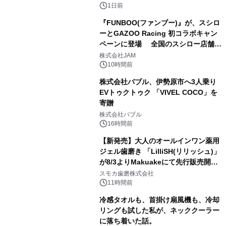
1日前
『FUNBOO(ファンブー)』が、スシロ
ーとGAZOO Racing 初コラボキャン
ペーンに登場 全国のスシロー店舗で
3
GR 4車種の FUNBOO(ミニカー)付き
株式会社JAM
メニューが展開されます
10時間前
株式会社バブル、伊勢原市へ3人乗り
EVトゥクトゥク 「VIVEL COCO」を
寄贈
4
株式会社バブル
16時間前
【新発売】大人のオールインワン薬用
ジェル歯磨き 「LilliSH(リリッシュ)」
が8/3よりMakuakeにて先行販売開
5
始！
スモカ歯磨株式会社
11時間前
冷感タオルも、首掛け扇風機も、冷却
リングも試した私が、ネッククーラー
に落ち着いた話。