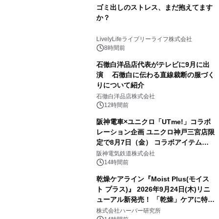
ゴミ出しのストレス、まだ抱えてます
か？
LivelyLifeライブリーライフ株式会社
8時間前
石徹白洋品店代表がテレビに9月に出
演 石徹白に伝わる直線裁断の服づく
りについて紹介
石徹白洋品店株式会社
12時間前
阪神電車×ユニクロ「UTme!」コラボ
レーション企画 ユニクロ神戸三宮店限
定で8月7日（金） コラボアイテムが
発売決定！
阪神電気鉄道株式会社
14時間前
乾燥ケアライン『Moist Plus(モイス
ト プラス)』 2026年9月24日(木)リニ
ューアル新発売！ 「乾燥」ケアに特化
し、ライン使いで潤いに満ちた肌へ
株式会社ハーバー研究所