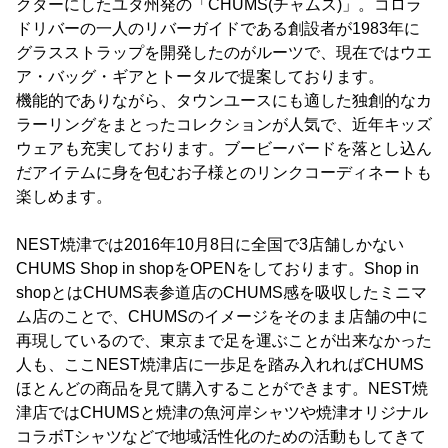
クターにしたユタ州発の「CHUMS(チャムス)」。コロラ
ドリバーの一人のリバーガイドである創設者が1983年に
グラスストラップを開発したのがルーツで、現在ではウエ
ア・バッグ・ギアとトータルで提案しております。
機能的でありながら、タウンユースにも適した独創的なカ
ラーリングをまとったコレクションが人気で、近年キッズ
ウェアも充実しております。ブービーバードを落とし込ん
だアイテムに身を包むお子様とのリンクコーディネートも
楽しめます。
NEST焼津では2016年10月8日に全国で3店舗しかない
CHUMS Shop in shopをOPENをしております。Shop in
shopとはCHUMS表参道店のCHUMS感を吸収したミニマ
ム店のことで、CHUMSのイメージをそのまま店舗の中に
再現しているので、東京まで足を運ぶことが出来なかった
人も、ここNEST焼津店に一歩足を踏み入れればCHUMS
ほとんどの商品を見て購入することができます。NEST焼
津店ではCHUMSと焼津の魚河岸シャツや焼津オリジナル
コラボTシャツなどで地域活性化のための活動もしてきて