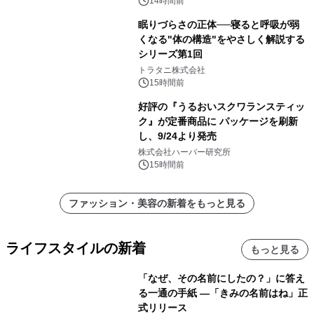
14時間前
眠りづらさの正体──寝ると呼吸が弱
くなる"体の構造"をやさしく解説する
シリーズ第1回
トラタニ株式会社
15時間前
好評の『うるおいスクワランスティッ
ク』が定番商品に パッケージを刷新
し、9/24より発売
株式会社ハーバー研究所
15時間前
ファッション・美容の新着をもっと見る
ライフスタイルの新着
もっと見る
「なぜ、その名前にしたの？」に答え
る一通の手紙 ―「きみの名前はね」正
式リリース