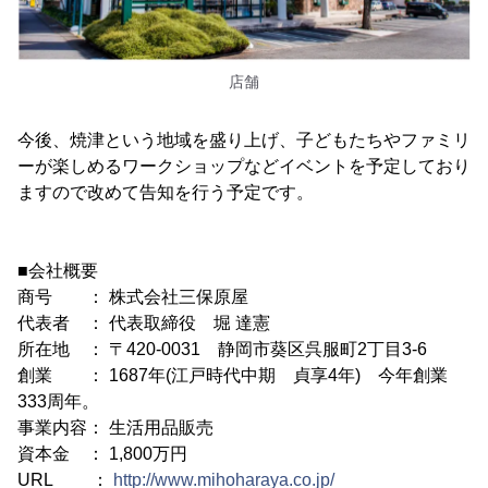
店舗
今後、焼津という地域を盛り上げ、子どもたちやファミリ
ーが楽しめるワークショップなどイベントを予定しており
ますので改めて告知を行う予定です。
■会社概要
商号 ： 株式会社三保原屋
代表者 ： 代表取締役 堀 達憲
所在地 ： 〒420-0031 静岡市葵区呉服町2丁目3-6
創業 ： 1687年(江戸時代中期 貞享4年) 今年創業
333周年。
事業内容： 生活用品販売
資本金 ： 1,800万円
URL ：
http://www.mihoharaya.co.jp/