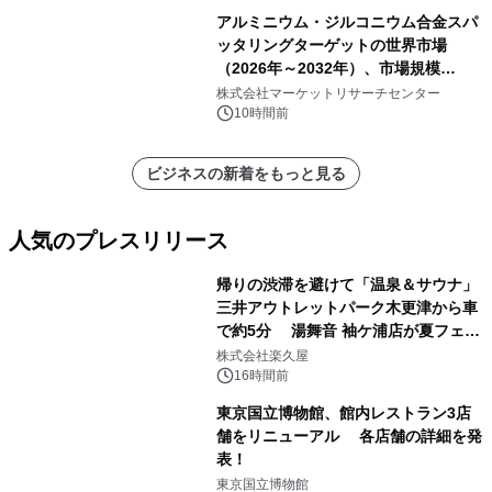
アルミニウム・ジルコニウム合金スパ
ッタリングターゲットの世界市場
（2026年～2032年）、市場規模
（0.995、0.999、その他）・分析レポ
株式会社マーケットリサーチセンター
ートを発表
10時間前
ビジネスの新着をもっと見る
人気のプレスリリース
帰りの渋滞を避けて「温泉＆サウナ」
三井アウトレットパーク木更津から車
で約5分 湯舞音 袖ケ浦店が夏フェア
1
メニューを提供
株式会社楽久屋
16時間前
東京国立博物館、館内レストラン3店
舗をリニューアル 各店舗の詳細を発
表！
2
東京国立博物館