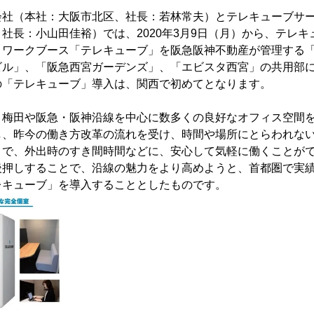
会社（本社：大阪市北区、社長：若林常夫）とテレキューブサ
社長：小山田佳裕）では、2020年3月9日（月）から、テレ
トワークブース「テレキューブ」を阪急阪神不動産が管理する
ビル」、「阪急西宮ガーデンズ」、「エビスタ西宮」の共用部
の「テレキューブ」導入は、関西で初めてとなります。
、梅田や阪急・阪神沿線を中心に数多くの良好なオフィス空間
し、昨今の働き方改革の流れを受け、時間や場所にとらわれな
こで、外出時のすき間時間などに、安心して気軽に働くことが
後押しすることで、沿線の魅力をより高めようと、首都圏で実
レキューブ」を導入することとしたものです。