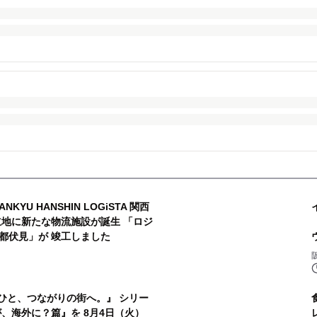
YU HANSHIN LOGiSTA 関西
立地に新たな物流施設が誕生 「ロジ
都伏見」が 竣工しました
と、つながりの街へ。』 シリー
、海外に？篇』を 8月4日（火）