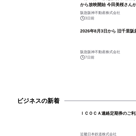
から放映開始 今田美桜さん
トラルパークモールへ！
阪急阪神不動産株式会社
3日前
2026年8月3日から 旧千
阪急阪神不動産株式会社
7日前
ビジネスの新着
ＩＣＯＣＡ連絡定期券のご利
近畿日本鉄道株式会社