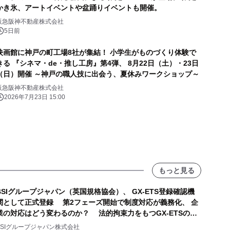
かき氷、アートイベントや盆踊りイベントも開催。
阪急阪神不動産株式会社
5日前
映画館に神戸の町工場8社が集結！ 小学生がものづくり体験で
きる 『シネマ・de・推し工房』第4弾、 8月22日（土）・23日
（日）開催 ～神戸の職人技に出会う、夏休みワークショップ～
阪急阪神不動産株式会社
2026年7月23日 15:00
もっと見る
BSIグループジャパン（英国規格協会）、 GX-ETS登録確認機
関として正式登録 第2フェーズ開始で制度対応が義務化、 企
業の対応はどう変わるのか？ 法的拘束力をもつGX-ETSの実
務ポイント解説セミナーの アーカイブ動画を公開中
BSIグループジャパン株式会社