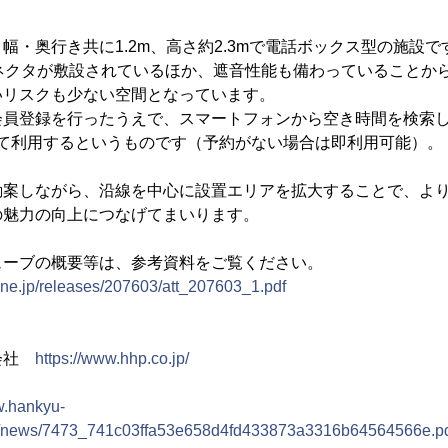
幅・奥行き共に1.2m、高さ約2.3mで電話ボックス型の施設
コネクタが敷設されているほか、遮音性能も備わっていることか
いリスクも少ない空間となっています。
会員登録を行ったうえで、スマートフォンから空き時間を検索
って利用するというものです（予約がない場合は即利用可能）。
勘案しながら、沿線を中心に設置エリアを拡大することで、よ
の魅力の向上につなげてまいります。
ューブの概要等は、参考資料をご覧ください。
.ne.jp/releases/207603/att_207603_1.pdf
式会社
https://www.hhp.co.jp/
w.hankyu-
sys/news/7473_741c03ffa53e658d4fd433873a3316b64564566e.p