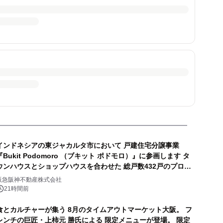
インドネシアの東ジャカルタ市において 戸建住宅分譲事業
『Bukit Podomoro （ブキット ポドモロ）』に参画します タ
ウンハウスとショップハウスを合わせた 総戸数432戸のプロジ
ェクト
阪急阪神不動産株式会社
21時間前
食とカルチャーが集う 8月のタイムアウトマーケット大阪。 フ
レンチの巨匠・上柿元 勝氏による 限定メニューが登場。 限定