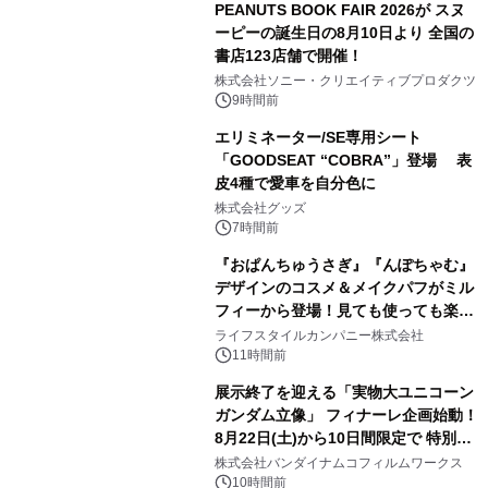
PEANUTS BOOK FAIR 2026が スヌ
ーピーの誕生日の8月10日より 全国の
書店123店舗で開催！
1
株式会社ソニー・クリエイティブプロダクツ
9時間前
エリミネーター/SE専用シート
「GOODSEAT “COBRA”」登場 表
皮4種で愛車を自分色に
2
株式会社グッズ
7時間前
『おぱんちゅうさぎ』『んぽちゃむ』
デザインのコスメ＆メイクパフがミル
フィーから登場！見ても使っても楽し
3
い、ポップでキュートなコレクショ
ライフスタイルカンパニー株式会社
ン。
11時間前
展示終了を迎える「実物大ユニコーン
ガンダム立像」 フィナーレ企画始動！
8月22日(土)から10日間限定で 特別映
4
像『UNICORN GUNDAM Statue ―
株式会社バンダイナムコフィルムワークス
BEYOND POSSIBILITY ―』を上映！
10時間前