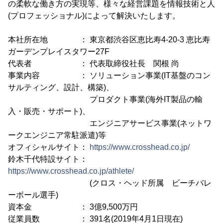
の柔軟な働き方の実現等、様々な経営課題を情報技術と人
(プロフェッショナル)によって解決いたします。
本社所在地 ： 東京都渋谷区恵比寿4-20-3 恵比寿
ガーデンプレイスタワー27F
代表者 ： 代表取締役社長 関根 尚
事業内容 ： ソリューション事業(IT基盤のコン
サルティング、設計、構築)、
プロダクト事業(海外IT製品の輸
入・販売・サポート)、
エンジニアサービス事業(ネットワ
ークエンジニア常駐派遣)等
オフィシャルサイト：
https://www.crosshead.co.jp/
鈴木千代特設サイト：
https://www.crosshead.co.jp/athlete/
(クロス・ヘッド所属 ビーチバレ
ーボール選手)
資本金 ： 3億9,500万円
従業員数 ： 391名(2019年4月1日現在)