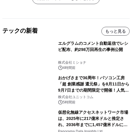
テックの新着
もっと見る
エルグラムのコメント自動返信でレシ
ピ配布、約298万回再生の事例公開
株式会社ミショナ
4時間前
おかげさまで36周年！パソコン工房
「超 創業感謝 還元祭」を8月11日から
9月7日までの期間限定で開催！人気の
ゲーミングPCや高性能ノートPCなど
株式会社ユニットコム
対象iiyama PCのご購入で最大3万円分
5時間前
相当を還元
仮想化無線アクセスネットワーク市場
は、2025年に217億米ドルと推定さ
れ、2036年までに1,457億米ドルに達
すると予測されており、予測期間
Panorama Data Insights Ltd.