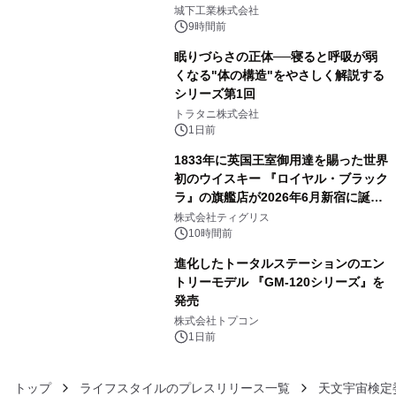
3
ーブル1本つなぐだけ、テレビの音が
城下工業株式会社
ぐっと豊かに
9時間前
眠りづらさの正体──寝ると呼吸が弱
くなる"体の構造"をやさしく解説する
シリーズ第1回
4
トラタニ株式会社
1日前
1833年に英国王室御用達を賜った世界
初のウイスキー 『ロイヤル・ブラック
ラ』の旗艦店が2026年6月新宿に誕
5
生 バカルディ ジャパンと連携した
株式会社ティグリス
没入型バー「BAR Arca」
10時間前
進化したトータルステーションのエン
トリーモデル 『GM-120シリーズ』を
発売
6
株式会社トプコン
1日前
トップ
ライフスタイルのプレスリリース一覧
天文宇宙検定