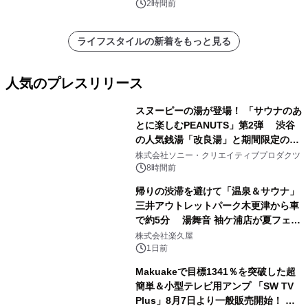
2時間前
ライフスタイルの新着をもっと見る
人気のプレスリリース
スヌーピーの湯が登場！ 「サウナのあ
とに楽しむPEANUTS」第2弾 渋谷
の人気銭湯「改良湯」と期間限定のコ
1
ラボレーション サウナイキタイコラ
株式会社ソニー・クリエイティブプロダクツ
ボグッズも発売決定！
8時間前
帰りの渋滞を避けて「温泉＆サウナ」
三井アウトレットパーク木更津から車
で約5分 湯舞音 袖ケ浦店が夏フェア
2
メニューを提供
株式会社楽久屋
1日前
Makuakeで目標1341％を突破した超
簡単＆小型テレビ用アンプ 「SW TV
Plus」8月7日より一般販売開始！ ケ