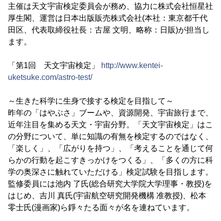
主催は天文宇宙検定委員会が務め、協力に株式会社恒星社
厚生閣、運営は日本出版販売株式会社(本社：東京都千代
田区、代表取締役社長：古屋 文明、略称：日販)が担当し
ます。
「第1回 天文宇宙検定」
http://www.kentei-
uketsuke.com/astro-test/
～生きた科学に生身で接する検定を目指して～
昨年の「はやぶさ」ブームや、資源開発、宇宙旅行まで、
近年注目を集める天文・宇宙分野。「天文宇宙検定」はこ
の分野について、単に知識の有無を検定するのではなく、
「楽しく」、「広がりを持つ」、「考えることを通じて何
らかの行動を起こすきっかけをつくる」、「多くの方に科
学の奥深さに触れていただける」検定試験を目指します。
監修委員には池内 了氏(総合研究大学院大学理事・教授)を
はじめ、吉川 真氏(宇宙航空研究開発機構 准教授)、松本
零士氏(漫画家)ら錚々たる面々が名を連ねています。