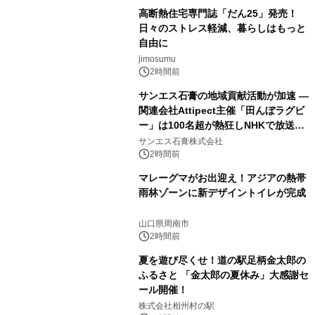
高断熱住宅専門誌「だん25」発売！
日々のストレス軽減、暮らしはもっと
自由に
jimosumu
2時間前
サンエス石膏の地域貢献活動が加速 ―
関連会社Attipect主催「田んぼラグビ
ー」は100名超が熱狂しNHKで放送さ
れました。
サンエス石膏株式会社
2時間前
マレーグマがお出迎え！アジアの熱帯
雨林ゾーンに新デザイントイレが完成
山口県周南市
2時間前
夏を遊び尽くせ！道の駅足柄金太郎の
ふるさと 「金太郎の夏休み」大感謝セ
ール開催！
株式会社相州村の駅