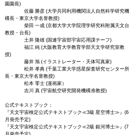
園園長)
佐藤 勝彦 (大学共同利用機関法人自然科学研究機
構長・東京大学名誉教授)
柴田 一成 (京都大学大学院理学研究科附属天文台
教授・台長)
土井 隆雄 (国連宇宙部宇宙応用課チーフ)
福江 純 (大阪教育大学教育学部天文学研究室教
授)
藤井 旭 (イラストレーター・天体写真家)
松井 孝典 (千葉工業大学惑星探査研究センター所
長・東京大学名誉教授)
松本 零士 (漫画家）
吉川 真 (宇宙航空研究開発機構准教授)
公式テキストブック：
『天文宇宙検定公式テキストブック≪3級 星空博士≫』(6
月発売予定)
『天文宇宙検定公式テキストブック≪2級 銀河博士≫』(7
月発売予定)