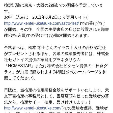
検定試験は東京・大阪の2都市での開催を予定していま
す。
お申し込みは、2011年6月2日より専用サイト(
http://www.kentei-uketsuke.com/astro-test/
)での受け付け
が開始。その後、全国の主要書店の店頭に設置される願書
(郵便払込票)での受け付けが順次開始されます。
合格者へは、松本 零士さんのイラスト入りの合格認定証
がプレゼントされるほか、各級の成績優秀者には、株式会
社セガトイズ提供の家庭用プラネタリウム
「HOMESTAR」または株式会社ビクセン提供の「日食グ
ラス」が抽選で贈られます(詳細は公式ホームページを参
照してください)。
日販は、当検定の検定業務全般をサポートいたします。天
文宇宙検定の事務局として、書店店頭を使った受験者の募
集から、検定サイト「検定、受け付けてます」(
http://www.kentei-uketsuke.com/
)での受験者獲得、受験者