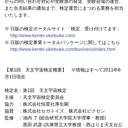
からの問い合わせ対応や受験票の発送、受験会場の運営、
また合否結果の通知まで、検定運営にまつわる業務を担当
いたします。
※ 日販の検定ポータルサイト 「検定、受け付けてます」
http://www.kentei-uketsuke.com/
※ 日販の検定事業トータルパッケージに関してはこちら
http://www.kentei-uketsuke.com/business/index.html
【第1回 天文宇宙検定概要】 ※情報はすべて2011年6
月1日現在
検定名：第1回 天文宇宙検定
主催 ：天文宇宙検定委員会
協力 ：株式会社恒星社厚生閣
協賛 ：株式会社セガトイズ、株式会社ビクセン
監修 ：池内 了 (総合研究大学院大学理事・教授)
黒田 武彦 (兵庫県立大学教授・西はりま天文台公