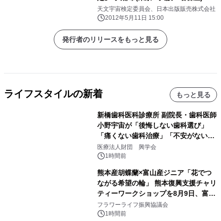
月7日開催決定
天文宇宙検定委員会、日本出版販売株式会社
2012年5月11日 15:00
発行者のリリースをもっと見る
ライフスタイルの新着
もっと見る
新橋歯科医科診療所 副院長・歯科医師
小野宇宙が「後悔しない歯科選び」
「痛くない歯科治療」「不安がない治
療計画」をテーマに専門監修
医療法人財団 興学会
1時間前
熊本産胡蝶蘭×富山産ジニア「花でつ
ながる希望の輪」 熊本復興支援チャリ
ティーワークショップを8月9日、富
山・射水で開催
フラワーライフ振興協議会
1時間前