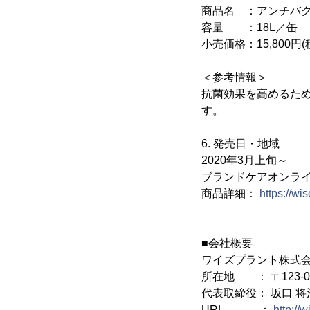
商品名 ：アンチバ
容量 ：18L／缶
小売価格：15,800円(
＜参考情報＞
抗菌効果を高めるために
す。
6. 発売日・地域
2020年3月上旬～
ブランドケアオンラ
商品詳細：
https://wi
■会社概要
ワイズプラント株式
所在地 ： 〒123-0
代表取締役： 坂口 将
URL ：
http://w