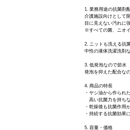
1. 業務用途の抗菌剤
介護施設向けとして
目に見えない汚れに
※すべての菌、ニオ
2. ニットも洗える抗
中性の液体洗濯洗剤
3. 低発泡なので節水
発泡を抑えた配合なの
4. 商品の特長
・ヤシ油から作られ
高い抗菌力を持ちな
・乾燥後も抗菌作用
・持続する抗菌効果
5. 容量・価格