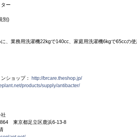
クター
税別)
、業務用洗濯機22kgで140cc、家庭用洗濯機6kgで65cc
インショップ：
http://brcare.theshop.jp/
seplant.net/products/supply/antibacter/
会社
864 東京都足立区鹿浜6-13-8
清
iseplant.net/