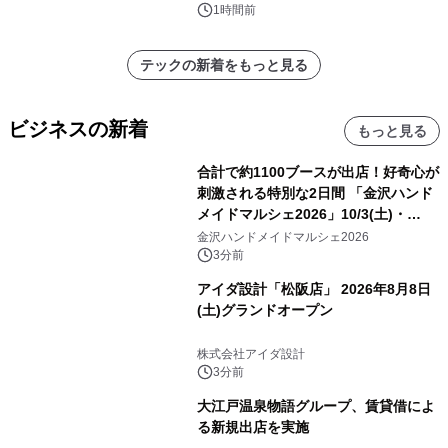
おり、予測期間（2026年～2036年）
1時間前
テックの新着をもっと見る
ビジネスの新着
もっと見る
合計で約1100ブースが出店！好奇心が
刺激される特別な2日間 「金沢ハンド
メイドマルシェ2026」10/3(土)・
10/4(日)開催
金沢ハンドメイドマルシェ2026
3分前
アイダ設計「松阪店」 2026年8月8日
(土)グランドオープン
株式会社アイダ設計
3分前
大江戸温泉物語グループ、賃貸借によ
る新規出店を実施