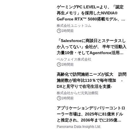
ゲーミングPC LEVEL∞より、「認定
再生メモリ」を採用したNVIDIA®
GeForce RTX™ 5080搭載モデル、
NVIDIA® GeForce RTX™ 5070 Ti搭
株式会社ユニットコム
載モデルを販売開始
1時間前
「Salesforceに商談日とステータスし
か入ってない」会社が、 半年で活動入
力量10倍・そしてAgentforce活用へ
── 敷島住宅×bellSalesAI事例公開
ベルフェイス株式会社
1時間前
高齢化で訪問施術ニーズが拡大 訪問
施術数が前年比110％で毎年増加 -
DXと見守りで在宅生活を支援-
株式会社からだ元気治療院
1時間前
アプリケーションデリバリーコントロ
ーラー市場は、2025年に81億米ドル
と推定され、2036年までに235億
8,000万米ドルに達すると予測されて
Panorama Data Insights Ltd.