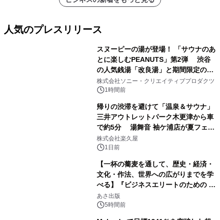
人気のプレスリリース
スヌーピーの湯が登場！ 「サウナのあ
とに楽しむPEANUTS」第2弾 渋谷
の人気銭湯「改良湯」と期間限定のコ
1
ラボレーション サウナイキタイコラ
株式会社ソニー・クリエイティブプロダクツ
ボグッズも発売決定！
1時間前
帰りの渋滞を避けて「温泉＆サウナ」
三井アウトレットパーク木更津から車
で約5分 湯舞音 袖ケ浦店が夏フェア
2
メニューを提供
株式会社楽久屋
1日前
【一杯の蕎麦を通して、歴史・経済・
文化・作法、世界への広がりまでを学
べる】『ビジネスエリートのための 教
3
養としての蕎麦』2026年8月25日
あさ出版
（火）発売
5時間前