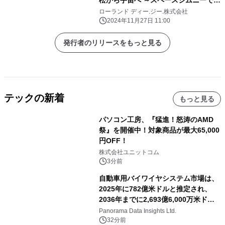
びだす宇宙の旅～ 」
ローランド ディー.ジー.株式会社
2024年11月27日 11:00
発行者のリリースをもっと見る
テックの新着
もっと見る
パソコン工房、『猛進！怒涛のAMD
祭』を開催中！対象商品が最大65,000
円OFF！
株式会社ユニットコム
3分前
自動車用バイワイヤシステム市場は、
2025年に782億米ドルと推定され、
2036年までに2,693億6,000万米ドル
に達すると予測されており、予測期間
Panorama Data Insights Ltd.
（2026年～2036年）
32分前