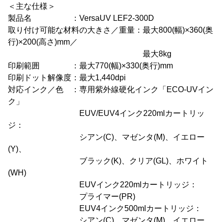
＜主な仕様＞
製品名 ：VersaUV LEF2-300D
取り付け可能な材料の大きさ／重量：最大800(幅)×360(奥
行)×200(高さ)mm／
最大8kg
印刷範囲 ：最大770(幅)×330(奥行)mm
印刷ドット解像度：最大1,440dpi
対応インク／色 ：専用紫外線硬化インク「ECO-UVイン
ク」
EUV/EUV4インク220mlカートリッ
ジ：
シアン(C)、マゼンタ(M)、イエロー
(Y)、
ブラック(K)、クリア(GL)、ホワイト
(WH)
EUVインク220mlカートリッジ：
プライマー(PR)
EUV4インク500mlカートリッジ：
シアン(C)、マゼンタ(M)、イエロー