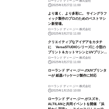
ローランド ディー.ジー.株式会社
2025年3月27日 11:00
より速く、より多彩に。 サイングラフ
ィック製作のプロのためのベストマシ
ン新登場。
ローランド ディー.ジー.株式会社
2025年3月27日 11:00
クリエイティブなアイデアをカタチ
に VersaSTUDIOシリーズに 小型の
プリント＆カットマシンとUVプリンタ
ーが新登場
ローランド ディー.ジー.株式会社
2025年3月27日 11:00
ローランド ディー.ジー.のUVプリンタ
ーが 紙器パッケージ製作に対応
ローランド ディー.ジー.株式会社
2025年1月15日 10:00
ローランド ディー.ジー.がスズキ、
ALTILANと共同イベントを開催 「浜
松から宇宙へ ～スペースジムニーで飛