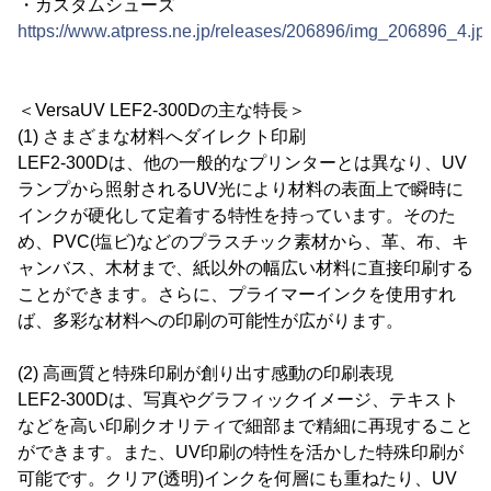
・カスタムシューズ
https://www.atpress.ne.jp/releases/206896/img_206896_4.jp
＜VersaUV LEF2-300Dの主な特長＞
(1) さまざまな材料へダイレクト印刷
LEF2-300Dは、他の一般的なプリンターとは異なり、UV
ランプから照射されるUV光により材料の表面上で瞬時に
インクが硬化して定着する特性を持っています。そのた
め、PVC(塩ビ)などのプラスチック素材から、革、布、キ
ャンバス、木材まで、紙以外の幅広い材料に直接印刷する
ことができます。さらに、プライマーインクを使用すれ
ば、多彩な材料への印刷の可能性が広がります。
(2) 高画質と特殊印刷が創り出す感動の印刷表現
LEF2-300Dは、写真やグラフィックイメージ、テキスト
などを高い印刷クオリティで細部まで精細に再現すること
ができます。また、UV印刷の特性を活かした特殊印刷が
可能です。クリア(透明)インクを何層にも重ねたり、UV