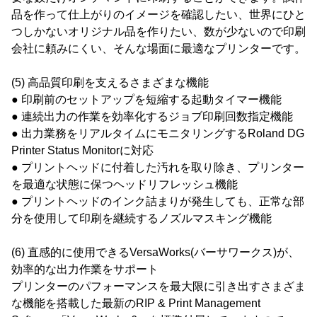
品を作って仕上がりのイメージを確認したい、世界にひと
つしかないオリジナル品を作りたい、数が少ないので印刷
会社に頼みにくい、そんな場面に最適なプリンターです。
(5) 高品質印刷を支えるさまざまな機能
● 印刷前のセットアップを短縮する起動タイマー機能
● 連続出力の作業を効率化するジョブ印刷回数指定機能
● 出力業務をリアルタイムにモニタリングするRoland DG
Printer Status Monitorに対応
● プリントヘッドに付着した汚れを取り除き、プリンター
を最適な状態に保つヘッドリフレッシュ機能
● プリントヘッドのインク詰まりが発生しても、正常な部
分を使用して印刷を継続するノズルマスキング機能
(6) 直感的に使用できるVersaWorks(バーサワークス)が、
効率的な出力作業をサポート
プリンターのパフォーマンスを最大限に引き出すさまざま
な機能を搭載した最新のRIP & Print Management