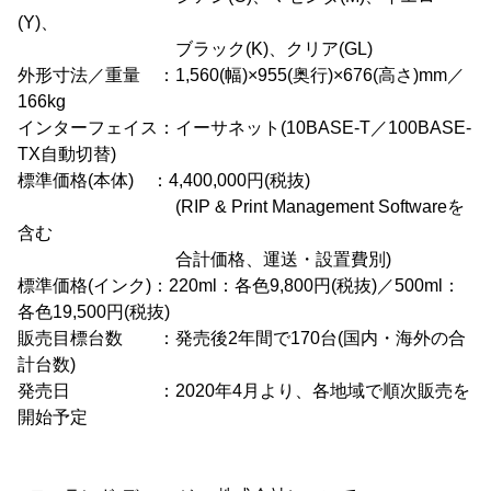
(Y)、
ブラック(K)、クリア(GL)
外形寸法／重量 ：1,560(幅)×955(奥行)×676(高さ)mm／
166kg
インターフェイス：イーサネット(10BASE-T／100BASE-
TX自動切替)
標準価格(本体) ：4,400,000円(税抜)
(RIP & Print Management Softwareを
含む
合計価格、運送・設置費別)
標準価格(インク)：220ml：各色9,800円(税抜)／500ml：
各色19,500円(税抜)
販売目標台数 ：発売後2年間で170台(国内・海外の合
計台数)
発売日 ：2020年4月より、各地域で順次販売を
開始予定