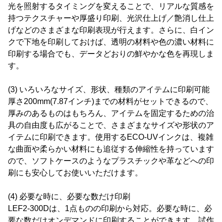
光を照射するタイミングを変えることで、リアルな質感を
持つテクスチャーや厚盛り印刷、光沢仕上げ／艶消し仕上
げなどのさまざまな印刷表現が行えます。さらに、白イン
クで下地を印刷しておけば、透明の材料や色の濃い材料に
印刷する場合でも、データどおりの鮮やかな色を再現しま
す。
(3) いろいろなサイズ、形状、種類のアイテムに印刷可能
厚さ200mm(7.87インチ)までの材料がセットできるので、
厚みのあるものはもちろん、アイテムを固定するための治
具の自由度も広がることで、さまざまなサイズや形状のア
イテムに印刷できます。使用するECO-UVインクは、複雑
な曲面や柔らかい材料にも追従する伸縮性を持っています
ので、ソフトケースのようなプラスチックや革などへの印
刷にも安心してお使いいただけます。
(4) 必要な時に、必要な数だけ印刷
LEF2-300Dは、1点ものの印刷から対応。必要な時に、必
要な数だけオンデマンドに印刷することができます。試作