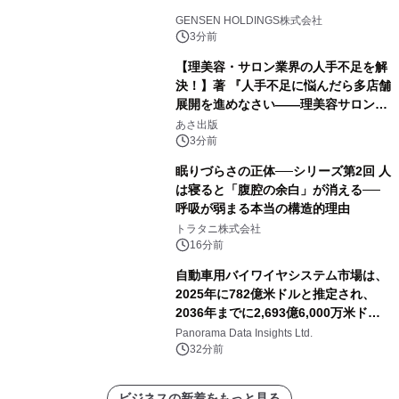
GENSEN HOLDINGS株式会社
3分前
【理美容・サロン業界の人手不足を解
決！】著 『人手不足に悩んだら多店舗
展開を進めなさい――理美容サロン
「多店舗展開」の教科書』2026年8月
あさ出版
24日（月）発売
3分前
眠りづらさの正体──シリーズ第2回 人
は寝ると「腹腔の余白」が消える──
呼吸が弱まる本当の構造的理由
トラタニ株式会社
16分前
自動車用バイワイヤシステム市場は、
2025年に782億米ドルと推定され、
2036年までに2,693億6,000万米ドル
に達すると予測されており、予測期間
Panorama Data Insights Ltd.
（2026年～2036年）
32分前
ビジネスの新着をもっと見る