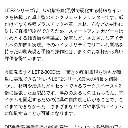
LEF2シリーズは、UV(紫外線)照射で硬化する特殊なイン
クを搭載した卓上型のインクジェットプリンターです。紙
だけでなく各種プラスチックや革、木材、布などの材料に
対して直接印刷ができるため、スマートフォンカバーをは
じめとする雑貨類や革製品、家電など、さまざまなアイテ
ムへの加飾を実現。そのハイクオリティでリアルな質感を
持った印刷表現と手軽な操作性は、多くのお客様から高い
評価を得ています。
今回発表するLEF2-300Dは、“驚きの印刷表現を誰もが簡
単に実現できる”というLEF2シリーズ最大の特長を踏襲し
つつ、材料や治具などをセットできるワークスペースを2
倍に拡張した新製品です。厚みのあるものはもちろん、ア
イテムを固定するための治具の自由度も広がることで、こ
れまでできなかった、さまざまなサイズや形状のアイテム
に印刷することが可能になります。
DP事業部 事業部長の尾藤 寿は、「小ロット多品種のアイ