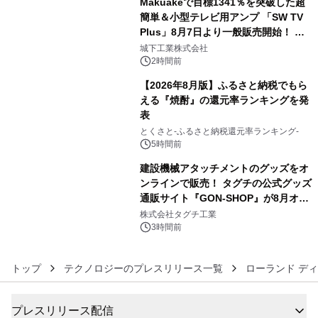
Makuakeで目標1341％を突破した超
簡単＆小型テレビ用アンプ 「SW TV
Plus」8月7日より一般販売開始！ ケ
4
ーブル1本つなぐだけ、テレビの音が
城下工業株式会社
ぐっと豊かに
2時間前
【2026年8月版】ふるさと納税でもら
える『焼酎』の還元率ランキングを発
表
5
とくさと-ふるさと納税還元率ランキング-
5時間前
建設機械アタッチメントのグッズをオ
ンラインで販売！ タグチの公式グッズ
通販サイト『GON-SHOP』が8月オー
6
プン
株式会社タグチ工業
3時間前
トップ
テクノロジーのプレスリリース一覧
ローランド ディ
プレスリリース配信