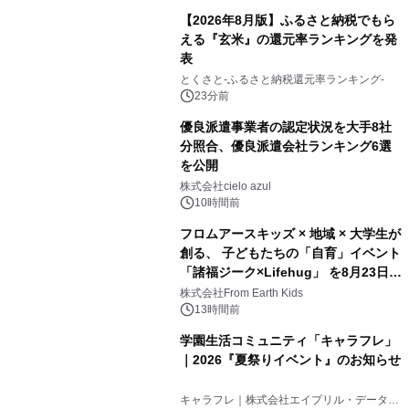
【2026年8月版】ふるさと納税でもら
える『玄米』の還元率ランキングを発
表
とくさと-ふるさと納税還元率ランキング-
23分前
優良派遣事業者の認定状況を大手8社
分照合、優良派遣会社ランキング6選
を公開
株式会社cielo azul
10時間前
フロムアースキッズ × 地域 × 大学生が
創る、 子どもたちの「自育」イベント
「諸福ジーク×Lifehug」 を8月23日
(日)開催
株式会社From Earth Kids
13時間前
学園生活コミュニティ「キャラフレ」
｜2026『夏祭りイベント』のお知らせ
キャラフレ｜株式会社エイプリル・データ・