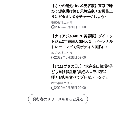
【さやの湯処×fru:C美容液】東京で味
わう源泉掛け流し天然温泉！お風呂上
りにビタミンCをチャージしよう♪
株式会社エクラ
2022年3月30日 09:00
【ナイアジム×fru:C美容液】ダイエッ
トジム2年連続人気No. 1！パーソナル
トレーニングで美ボディ＆美肌に♪
株式会社エクラ
2022年3月28日 09:00
【3/1はブタの日♪】“大商金山牧場×子
ども向け保湿剤”異色のコラボ第２
弾！お肉を食べてプレゼントをゲット
しよう！
株式会社エクラ
2022年2月28日 09:00
発行者のリリースをもっと見る