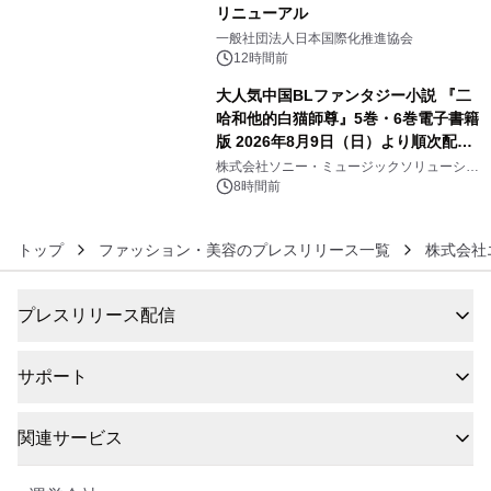
リニューアル
5
一般社団法人日本国際化推進協会
12時間前
大人気中国BLファンタジー小説 『二
哈和他的白猫師尊』5巻・6巻電子書籍
版 2026年8月9日（日）より順次配信
6
開始
株式会社ソニー・ミュージックソリューショ
ンズ
8時間前
トップ
ファッション・美容のプレスリリース一覧
株式会社
プレスリリース配信
サポート
関連サービス