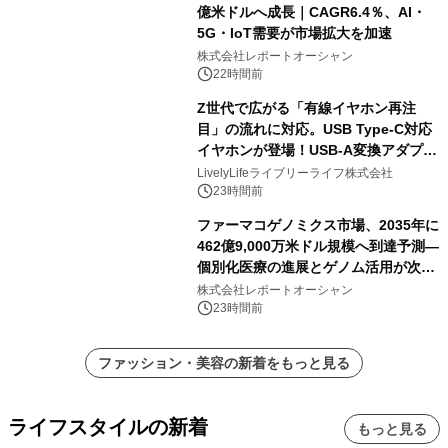
億米ドルへ成長｜CAGR6.4％、AI・
5G・IoT需要が市場拡大を加速
株式会社レポートオーシャン
22時間前
Z世代で広がる「有線イヤホン再注
目」の流れに対応。USB Type-C対応
イヤホンが登場！USB-A変換アダプタ
ー付きでスマホからパソコンまで幅広
LivelyLifeライブリーライフ株式会社
く活用可能
23時間前
ファーマコゲノミクス市場、2035年に
462億9,000万米ドル規模へ到達予測―
個別化医療の進展とゲノム活用が次世
代ヘルスケア投資を加速
株式会社レポートオーシャン
23時間前
ファッション・美容の新着をもっと見る
ライフスタイルの新着
もっと見る