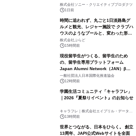
1
ラボレーション サウナイキタイコラ
株式会社ソニー・クリエイティブプロダクツ
ボグッズも発売決定！
1日前
時間に追われず、丸ごと1日淡路島グ
ルメと観光、レジャー施設で クラブハ
ウスのようなプールと、変わった形の
2
サウナも 「THE BOXY AWAJI」のお
株式会社ぷらど
得な素泊まり連泊プランで
15時間前
現役留学生がつくる、留学生のため
の、留学生専用プラットフォーム
Japan Alumni Network（JAN）β版
3
をリリース
一般社団法人日本国際化推進協会
12時間前
学園生活コミュニティ「キャラフレ」
｜2026『夏祭りイベント』のお知らせ
4
キャラフレ｜株式会社エイプリル・データ・
デザインズ
13時間前
世界とつながる、日本をひらく。 創立
13周年、JAPI公式Webサイトを全面