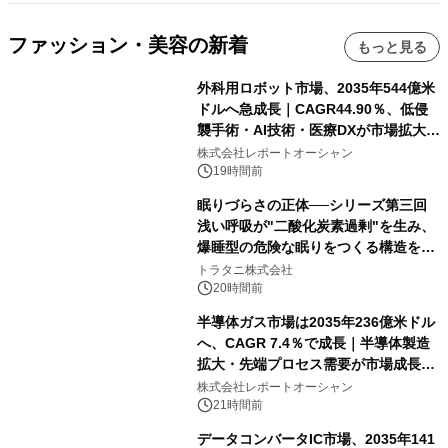
ファッション・美容の新着
もっと見る
外科用ロボット市場、2035年544億米
ドルへ急成長｜CAGR44.90％、低侵
襲手術・AI技術・医療DXが市場拡大を
牽引
株式会社レポートオーシャン
19時間前
眠りづらさの正体──シリーズ第三回
浅い呼吸が"二酸化炭素過剰"を生み、
爆睡型の危険な眠りをつくる構造を解
説
トラタニ株式会社
20時間前
半導体ガス市場は2035年236億米ドル
へ、CAGR 7.4％で成長｜半導体製造
拡大・先端プロセス需要が市場成長を
加速
株式会社レポートオーシャン
21時間前
データコンバータIC市場、2035年141