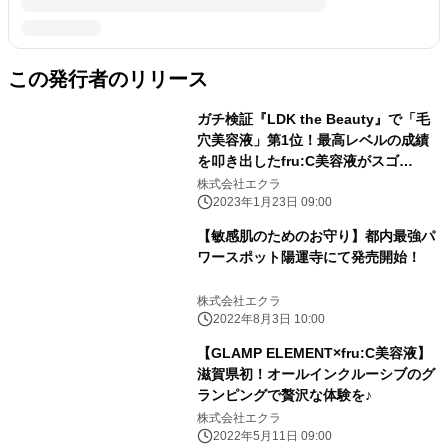
この発行者のリリース
ガチ検証『LDK the Beauty』で「毛
穴美容液」第1位！最高レベルの成績
を叩き出したfru:C美容液がスゴ
イ・・・！
株式会社エクラ
2023年1月23日 09:00
【敏感肌のためのお守り】都内最強パ
ワースポット陽運寺にて発売開始！
株式会社エクラ
2022年8月3日 10:00
【GLAMP ELEMENT×fru:C美容液】
滋賀県初！オールインクルーシブのグ
ランピングで贅沢な体験を♪
株式会社エクラ
2022年5月11日 09:00