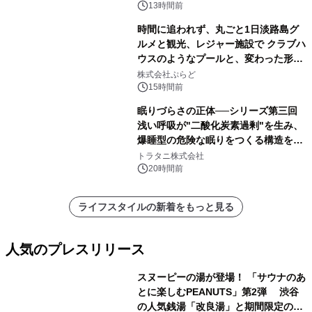
デザインズ
13時間前
時間に追われず、丸ごと1日淡路島グ
ルメと観光、レジャー施設で クラブハ
ウスのようなプールと、変わった形の
サウナも 「THE BOXY AWAJI」のお
株式会社ぷらど
得な素泊まり連泊プランで
15時間前
眠りづらさの正体──シリーズ第三回
浅い呼吸が"二酸化炭素過剰"を生み、
爆睡型の危険な眠りをつくる構造を解
説
トラタニ株式会社
20時間前
ライフスタイルの新着をもっと見る
人気のプレスリリース
スヌーピーの湯が登場！ 「サウナのあ
とに楽しむPEANUTS」第2弾 渋谷
の人気銭湯「改良湯」と期間限定のコ