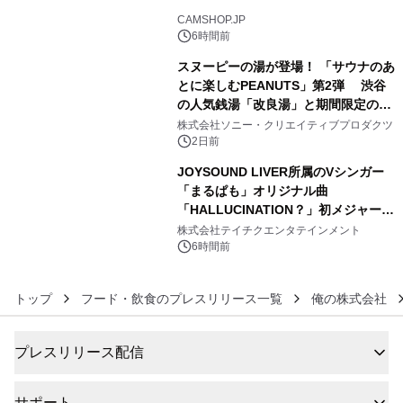
4
CAMSHOP.JP
6時間前
スヌーピーの湯が登場！ 「サウナのあ
とに楽しむPEANUTS」第2弾 渋谷
の人気銭湯「改良湯」と期間限定のコ
5
ラボレーション サウナイキタイコラ
株式会社ソニー・クリエイティブプロダクツ
ボグッズも発売決定！
2日前
JOYSOUND LIVER所属のVシンガー
「まるぱも」オリジナル曲
「HALLUCINATION？」初メジャー配
6
信リリース決定！
株式会社テイチクエンタテインメント
6時間前
トップ
フード・飲食のプレスリリース一覧
俺の株式会社
プレスリリース配信
サポート