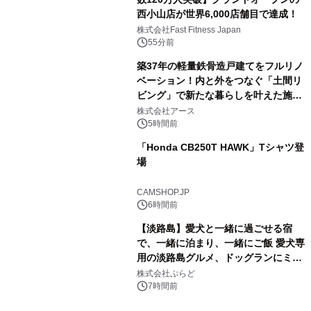
西小山店が世界6,000店舗目で達成！
株式会社Fast Fitness Japan
55分前
築37年の軽量鉄骨造戸建てをフルリノ
ベーション！内と外をつなぐ「土間リ
ビング」で新たな暮らしを叶えた施工
事例を株式会社アースが公開
株式会社アース
5時間前
「Honda CB250T HAWK」Tシャツ登
場
CAMSHOP.JP
6時間前
【淡路島】愛犬と一緒に過ごせる宿
で、一緒に泊まり、一緒にご飯 愛犬専
用の淡路島グルメ、ドッグランにミニ
プール グランピングとトレーラーハウ
株式会社ぷらど
スの2施設で
7時間前