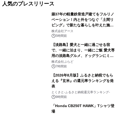
人気のプレスリリース
築37年の軽量鉄骨造戸建てをフルリノ
ベーション！内と外をつなぐ「土間リ
ビング」で新たな暮らしを叶えた施工
1
事例を株式会社アースが公開
株式会社アース
5時間前
【淡路島】愛犬と一緒に過ごせる宿
で、一緒に泊まり、一緒にご飯 愛犬専
用の淡路島グルメ、ドッグランにミニ
2
プール グランピングとトレーラーハウ
株式会社ぷらど
スの2施設で
7時間前
【2026年8月版】ふるさと納税でもら
える『玄米』の還元率ランキングを発
表
3
とくさと-ふるさと納税還元率ランキング-
9時間前
「Honda CB250T HAWK」Tシャツ登
場