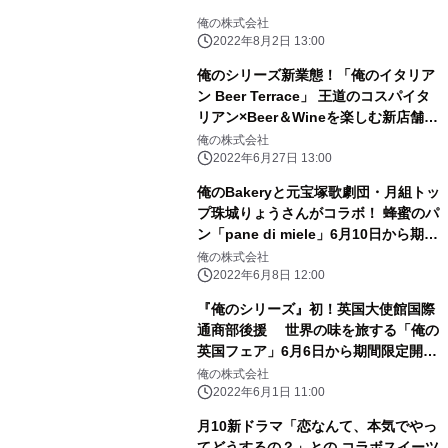
俺の株式会社
2022年8月2日 13:00
俺のシリーズ新業態！「俺のイタリア
ン Beer Terrace」 王道のコスパイタ
リアン×Beer＆Wineを楽しむ新店舗が
7月1日に恵比寿ガーデンプレイスにオ
俺の株式会社
ープン！
2022年6月27日 13:00
俺のBakeryと元宝塚歌劇団・月組トッ
プ珠城りょうさんがコラボ！ 蜂蜜のパ
ン「pane di miele」6月10日から期間
限定で販売開始
俺の株式会社
2022年6月8日 12:00
『俺のシリーズ』初！英国大使館国際
通商部後援 世界の味を旅する「俺の
英国フェア」6月6日から期間限定開
催！
俺の株式会社
2022年6月1日 11:00
月10新ドラマ「恋なんて、本気でやっ
てどうするの？」との コラボスイーツ