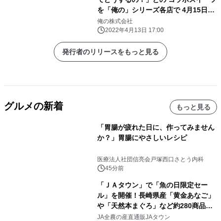
を「俺の」シリーズ各店で 4月15日か
ら販売スタート
俺の株式会社
2022年4月13日 17:00
発行者のリリースをもっと見る
グルメの新着
もっと見る
「胃腸が疲れた日に、作ってみません
か？」胃腸にやさしいレシピ
医療法人社団信亮会戸塚西口さとう内科
45分前
「ＪＡタウン」で「魚の日限定セー
ル」を開催！長崎県産「黄金あなご」
や「天然本まぐろ」など約280商品を
販売！～毎月１０日の定例企画～
JA全農の産直通販JAタウン