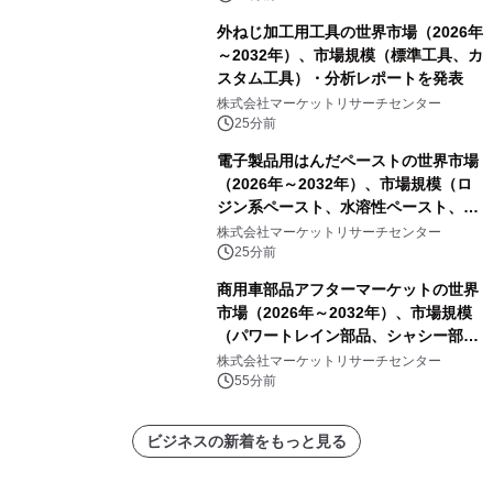
外ねじ加工用工具の世界市場（2026年
～2032年）、市場規模（標準工具、カ
スタム工具）・分析レポートを発表
株式会社マーケットリサーチセンター
25分前
電子製品用はんだペーストの世界市場
（2026年～2032年）、市場規模（ロ
ジン系ペースト、水溶性ペースト、ノ
ークリーンペースト）・分析レポート
株式会社マーケットリサーチセンター
を発表
25分前
商用車部品アフターマーケットの世界
市場（2026年～2032年）、市場規模
（パワートレイン部品、シャシー部
品、ボディ・キャビン部品、電気・電
株式会社マーケットリサーチセンター
子部品、インテリア・快適性部品）・
55分前
分析レポートを発表
ビジネスの新着をもっと見る