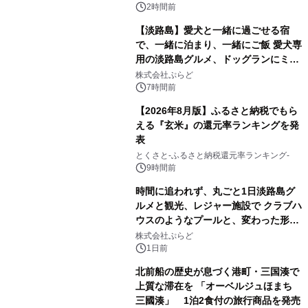
2時間前
【淡路島】愛犬と一緒に過ごせる宿
で、一緒に泊まり、一緒にご飯 愛犬専
用の淡路島グルメ、ドッグランにミニ
プール グランピングとトレーラーハウ
株式会社ぷらど
スの2施設で
7時間前
【2026年8月版】ふるさと納税でもら
える『玄米』の還元率ランキングを発
表
とくさと-ふるさと納税還元率ランキング-
9時間前
時間に追われず、丸ごと1日淡路島グ
ルメと観光、レジャー施設で クラブハ
ウスのようなプールと、変わった形の
サウナも 「THE BOXY AWAJI」のお
株式会社ぷらど
得な素泊まり連泊プランで
1日前
北前船の歴史が息づく港町・三国湊で
上質な滞在を 「オーベルジュほまち
三國湊」 1泊2食付の旅行商品を発売