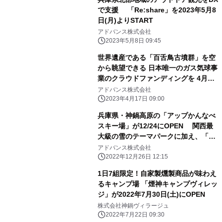
で支援 「Re:share」を2023年5月8
日(月)よりSTART
アドバンス株式会社
2023年5月8日 09:45
世界遺産である「百舌鳥古墳群」を空
から眺望できる 日本唯一のガス気球事
業のクラウドファンディングを 4月17
日から開始
アドバンス株式会社
2023年4月17日 09:00
兵庫県・神鍋高原の「アップかんなべ
スキー場」が12/24にOPEN 関西最
大級の雪のテーマパークに加え、「ゲ
レンデサウナ」体験も提供
アドバンス株式会社
2022年12月26日 12:15
1日7組限定！自家製燻製商品が味わえ
るキャンプ場 「煙神キャンプヴィレッ
ジ」が2022年7月30日(土)にOPEN
株式会社神鍋ヴィラージュ
2022年7月22日 09:30