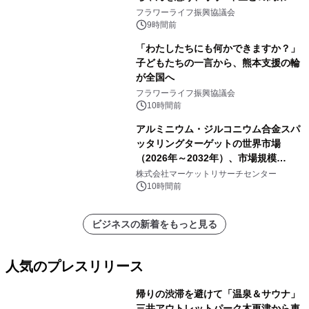
フラワーライフ振興協議会
9時間前
「わたしたちにも何かできますか？」
子どもたちの一言から、熊本支援の輪
が全国へ
フラワーライフ振興協議会
10時間前
アルミニウム・ジルコニウム合金スパ
ッタリングターゲットの世界市場
（2026年～2032年）、市場規模
（0.995、0.999、その他）・分析レポ
株式会社マーケットリサーチセンター
ートを発表
10時間前
ビジネスの新着をもっと見る
人気のプレスリリース
帰りの渋滞を避けて「温泉＆サウナ」
三井アウトレットパーク木更津から車