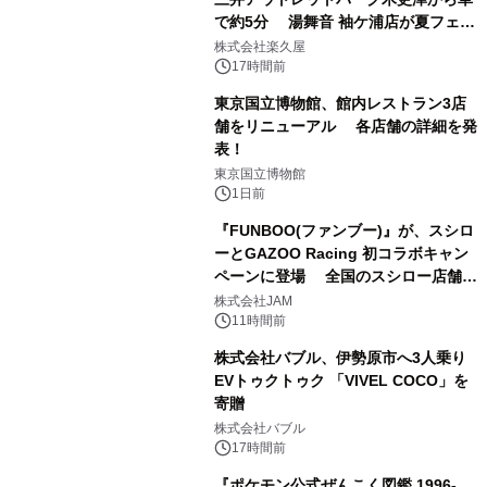
で約5分 湯舞音 袖ケ浦店が夏フェア
1
メニューを提供
株式会社楽久屋
17時間前
東京国立博物館、館内レストラン3店
舗をリニューアル 各店舗の詳細を発
表！
2
東京国立博物館
1日前
『FUNBOO(ファンブー)』が、スシロ
ーとGAZOO Racing 初コラボキャン
ペーンに登場 全国のスシロー店舗で
3
GR 4車種の FUNBOO(ミニカー)付き
株式会社JAM
メニューが展開されます
11時間前
株式会社バブル、伊勢原市へ3人乗り
EVトゥクトゥク 「VIVEL COCO」を
寄贈
4
株式会社バブル
17時間前
『ポケモン公式ぜんこく図鑑 1996-