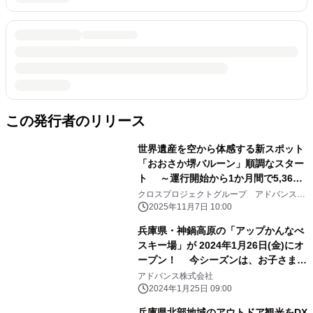
この発行者のリリース
世界遺産を空から体感する新スポット
「おおさか堺バルーン」順調なスター
ト ～運行開始から1か月間で5,365
名が搭乗～
クロスプロジェクトグループ アドバンス株
式会社
2025年11月7日 10:00
兵庫県・神鍋高原の「アップかんなべ
スキー場」が 2024年1月26日(金)にオ
ープン！ 今シーズンは、お子さま2
回目半額キャンペーンを実施
アドバンス株式会社
2024年1月25日 09:00
兵庫県北部地域のアウトドア観光をDX