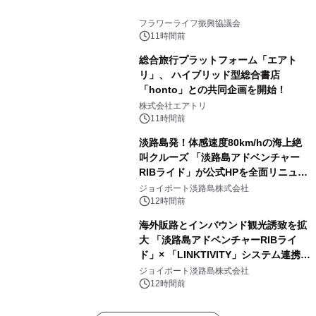
フラワーライフ振興協議会
11時間前
総合旅行プラットフォーム「エアト
リ」、 ハイブリッド型総合書店
「honto」との共同企画を開始！
株式会社エアトリ
11時間前
淡路島発！体感速度80km/hの海上絶
叫クルーズ 「淡路島アドベンチャー
RIBライド」が公式HPを全面リニュー
アル！ ～スマホで即予約完了の「スマ
ジョイポート淡路島株式会社
ート設計」へ刷新～
12時間前
海外販路とインバウンド観光誘致を拡
大 「淡路島アドベンチャーRIBライ
ド」× 「LINKTIVITY」システム連携を
開始！
ジョイポート淡路島株式会社
12時間前