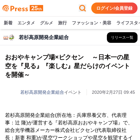
ログイン/会員登録
新着
エンタメ
グルメ
旅行
ファッション・美容
ライフスタ
若杉高原開発企業組合
リリース一覧
おおやキャンプ場×ビクセン ～日本一の星
空を『見る』『楽しむ』星だらけのイベント
を開催～
若杉高原開発企業組合
イベント
2020年2月27日 09:45
若杉高原開発企業組合(所在地：兵庫県養父市、代表理
事：辻 隆)が運営する『若杉高原おおやキャンプ場』で、
総合光学機器メーカー株式会社ビクセン(代表取締役社
長：新妻 和重)が星空ワークショップや星空を観望するイ