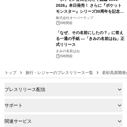
2026』本日発売！ さらに『ポケット
モンスター』シリーズ30周年を記念し
5
た画集『ポケットモンスター ビジュア
株式会社オーバーラップ
ルアートブック』の発売決定！ 2026
5時間前
年12月18日（金）、3冊同時発売！
「なぜ、その名前にしたの？」に答え
る一通の手紙 ―「きみの名前はね」正
式リリース
6
きみの名前はね
5時間前
トップ
旅行・レジャーのプレスリリース一覧
若杉高原開発
プレスリリース配信
サポート
関連サービス