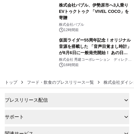
株式会社バブル、伊勢原市へ3人乗り
EVトゥクトゥク 「VIVEL COCO」を
寄贈
5
株式会社バブル
12時間前
仮面ライダー55周年記念！オリジナル
音源を搭載した 「音声目覚まし時計」
が8月6日に一般発売開始！ あの日の
6
大興奮が今甦る
株式会社 秀建コーポレーション ディレクト
アートギャラリー
16時間前
トップ
フード・飲食のプレスリリース一覧
株式会社ダイシ
プレスリリース配信
サポート
関連サービス