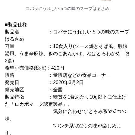
コバラにうれしい 5つの味のスープはるさめ
■製品仕様
製品名 ：コバラにうれしい 5つの味のスープ
はるさめ
容量 ：10食入り(ソース焼きそば風、酸辣
湯風、うま辛麻辣、きのこあんかけ、ねばとろわかめ：各
2食)
希望小売価格(税抜)：420円
販路 ：量販店などの食品コーナー
発売日 ：2020年3月2日
発売地区 ：全国
製品特徴 ：糖質を1食あたり10g以下に仕上げ
た「ロカボマーク認定製品」。
気分に合わせて“とろみ系”の3つの
味、
“パンチ系”の2つの味が楽しめま
す。