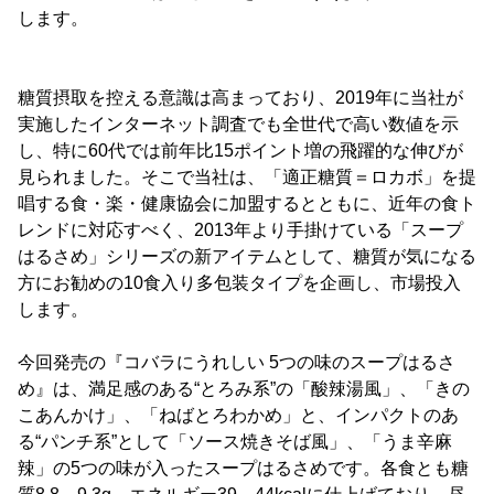
します。
糖質摂取を控える意識は高まっており、2019年に当社が
実施したインターネット調査でも全世代で高い数値を示
し、特に60代では前年比15ポイント増の飛躍的な伸びが
見られました。そこで当社は、「適正糖質＝ロカボ」を提
唱する食・楽・健康協会に加盟するとともに、近年の食ト
レンドに対応すべく、2013年より手掛けている「スープ
はるさめ」シリーズの新アイテムとして、糖質が気になる
方にお勧めの10食入り多包装タイプを企画し、市場投入
します。
今回発売の『コバラにうれしい 5つの味のスープはるさ
め』は、満足感のある“とろみ系”の「酸辣湯風」、「きの
こあんかけ」、「ねばとろわかめ」と、インパクトのあ
る“パンチ系”として「ソース焼きそば風」、「うま辛麻
辣」の5つの味が入ったスープはるさめです。各食とも糖