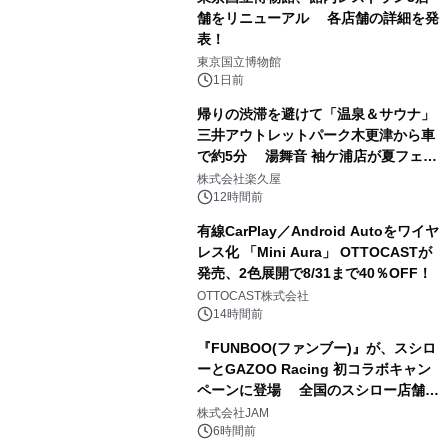
舗をリニューアル 各店舗の詳細を発
表！
1
東京国立博物館
1日前
帰りの渋滞を避けて「温泉＆サウナ」
三井アウトレットパーク木更津から車
で約5分 湯舞音 袖ケ浦店が夏フェア
2
メニューを提供
株式会社楽久屋
12時間前
有線CarPlay／Android Autoをワイヤ
レス化 「Mini Aura」 OTTOCASTが
発売、2色展開で8/31まで40％OFF！
3
OTTOCAST株式会社
14時間前
『FUNBOO(ファンブー)』が、スシロ
ーとGAZOO Racing 初コラボキャン
ペーンに登場 全国のスシロー店舗で
4
GR 4車種の FUNBOO(ミニカー)付き
株式会社JAM
メニューが展開されます
6時間前