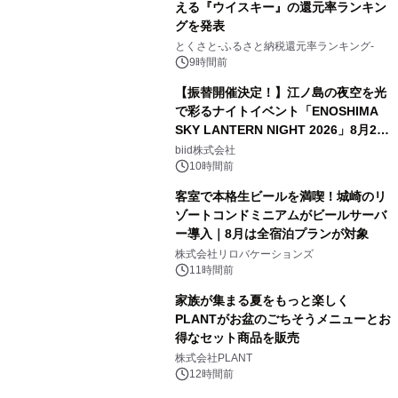
える『ウイスキー』の還元率ランキン
グを発表
とくさと-ふるさと納税還元率ランキング-
9時間前
【振替開催決定！】江ノ島の夜空を光
で彩るナイトイベント「ENOSHIMA
SKY LANTERN NIGHT 2026」8月22
日(土)振替開催＆受付スタート！
biid株式会社
10時間前
客室で本格生ビールを満喫！城崎のリ
ゾートコンドミニアムがビールサーバ
ー導入｜8月は全宿泊プランが対象
株式会社リロバケーションズ
11時間前
家族が集まる夏をもっと楽しく
PLANTがお盆のごちそうメニューとお
得なセット商品を販売
株式会社PLANT
12時間前