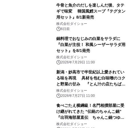
『きのこが美味しい 野菜しゃぶしゃぶ
牛骨と魚介のだしを楽しんだ後、タテ
用スープ 麻辣湯仕立て』 8月1日に新
ギで味変 韓国風鱈スープ『テグタン
発売
用セット』8/1新発売
株式会社ダイショー
6日前
鍋料理でおなじみの白菜をサラダに
『白菜が主役！ 和風シーザーサラダ用
セット』を8/1発売
株式会社ダイショー
2026年7月29日 11:00
新潟・妙高市で半世紀以上愛されてい
る味を再現 具材を包む白味噌のコク
と野菜の甘み 『とん汁の店たちばな
監修 とん汁鍋スープ』新発売
株式会社ダイショー
2026年7月27日 11:00
食べごたえ横綱級！名門相撲部屋に受
け継がれてきた “伝統のちゃんこ鍋”
『出羽海部屋直伝 ちゃんこ鍋つゆ
塩』 『出羽海部屋直伝 ちゃんこ鍋つ
株式会社ダイショー