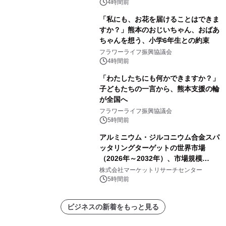
4時間前
「私にも、お花を届けることはできま
すか？」熊本のおじいちゃん、おばあ
ちゃんを想う、小学6年生との約束
フラワーライフ振興協議会
4時間前
「わたしたちにも何かできますか？」
子どもたちの一言から、熊本支援の輪
が全国へ
フラワーライフ振興協議会
5時間前
アルミニウム・ジルコニウム合金スパ
ッタリングターゲットの世界市場
（2026年～2032年）、市場規模
（0.995、0.999、その他）・分析レポ
株式会社マーケットリサーチセンター
ートを発表
5時間前
ビジネスの新着をもっと見る