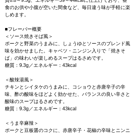
質8.8～9.3g、エネルギー39～44kcalに仕上げており、昼
食のお供や小腹が空いた間食など、毎日違う味が手軽に楽
しめます。
■フレーバー概要
＜ソース焼きそば風＞
ポークと野菜のうまみに、しょうゆとソースのブレンド風
味を効かせました。キャベツ・ニンジン入りで「焼きそ
ば」の味わいが楽しめるスープはるさめです。
糖質：9.3g／エネルギー：43kcal
＜酸辣湯風＞
チキンとシイタケのうまみに、コショウと赤唐辛子の辛
味、酢の酸味をほどよく効かせた、バランスの良い辛さと
酸味のスープはるさめです。
糖質：9.3g／エネルギー：43kcal
＜うま辛麻辣＞
ポークと豆板醤のコクに、赤唐辛子・花椒の辛味とニンニ