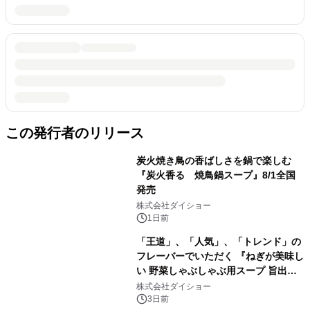
この発行者のリリース
炭火焼き鳥の香ばしさを鍋で楽しむ
『炭火香る 焼鳥鍋スープ』8/1全国
発売
株式会社ダイショー
1日前
「王道」、「人気」、「トレンド」の
フレーバーでいただく 『ねぎが美味し
い 野菜しゃぶしゃぶ用スープ 旨出汁
仕立て』 『青菜が美味しい 野菜しゃ
株式会社ダイショー
ぶしゃぶ用スープ すき焼き仕立て』
3日前