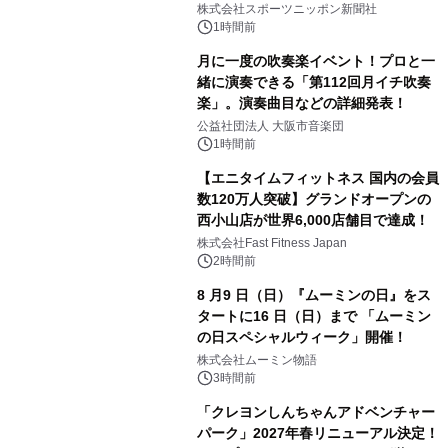
株式会社スポーツニッポン新聞社
1時間前
月に一度の吹奏楽イベント！プロと一
緒に演奏できる「第112回月イチ吹奏
楽」。演奏曲目などの詳細発表！
公益社団法人 大阪市音楽団
1時間前
【エニタイムフィットネス 国内の会員
数120万人突破】グランドオープンの
西小山店が世界6,000店舗目で達成！
株式会社Fast Fitness Japan
2時間前
8 月9 日（日）『ムーミンの日』をス
タートに16 日（日）まで 「ムーミン
の日スペシャルウィーク」開催！
株式会社ムーミン物語
3時間前
「クレヨンしんちゃんアドベンチャー
パーク」2027年春リニューアル決定！