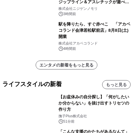
ジップライン＆アスレチックが遊べる
のは今年が最後！ 「ラスト！ドキがム
株式会社ニジゲンノモリ
ネムネ～大作戦！」始動
3時間前
駅を降りたら、すぐ赤べこ 「アカベ
コランド会津若松駅前店」8月8日(土)
開業
株式会社アカベコランド
4時間前
エンタメの新着をもっと見る
ライフスタイルの新着
もっと見る
【お盆休みの自分探し】「何がしたい
か分からない」を抜け出すトリセツの
作り方
撫子Plus株式会社
51分前
「こんな支援のかたちがあるなんて」