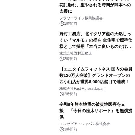
花に触れ、癒やされる時間が熊本への
支援に
フラワーライフ振興協議会
1時間前
野村工務店、北イタリア産の天然しっ
くい「マルモ」の壁を 全住宅で標準仕
様として採用「本当に良いものだけに
こだわる」
株式会社野村工務店
2時間前
【エニタイムフィットネス 国内の会員
数120万人突破】グランドオープンの
西小山店が世界6,000店舗目で達成！
株式会社Fast Fitness Japan
2時間前
令和8年熊本地震の被災地医療を支
援 『今日の臨床サポート』を無償提
供
エルゼビア・ジャパン株式会社
3時間前