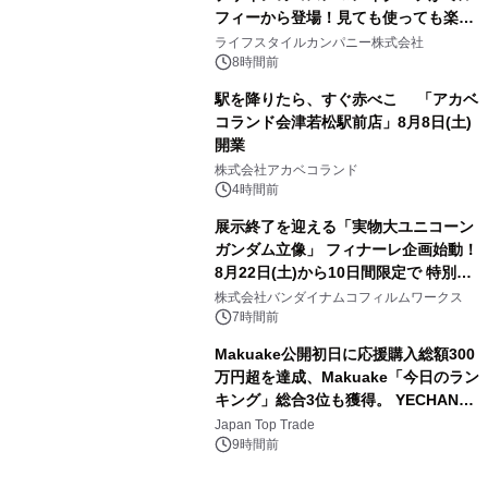
フィーから登場！見ても使っても楽し
3
い、ポップでキュートなコレクショ
ライフスタイルカンパニー株式会社
ン。
8時間前
駅を降りたら、すぐ赤べこ 「アカベ
コランド会津若松駅前店」8月8日(土)
開業
4
株式会社アカベコランド
4時間前
展示終了を迎える「実物大ユニコーン
ガンダム立像」 フィナーレ企画始動！
8月22日(土)から10日間限定で 特別映
5
像『UNICORN GUNDAM Statue ―
株式会社バンダイナムコフィルムワークス
BEYOND POSSIBILITY ―』を上映！
7時間前
Makuake公開初日に応援購入総額300
万円超を達成、Makuake「今日のラン
キング」総合3位も獲得。 YECHAN音
6
浴シンギングボウル第2弾の大型サイ
Japan Top Trade
ズ（XL・2XL・3XL）を先行販売中
9時間前