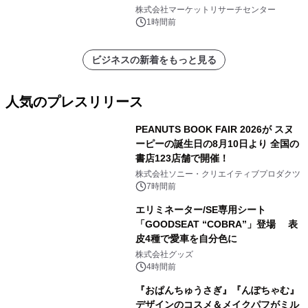
メント、その他）・分析レポートを発
株式会社マーケットリサーチセンター
表
1時間前
ビジネスの新着をもっと見る
人気のプレスリリース
PEANUTS BOOK FAIR 2026が スヌ
ーピーの誕生日の8月10日より 全国の
書店123店舗で開催！
1
株式会社ソニー・クリエイティブプロダクツ
7時間前
エリミネーター/SE専用シート
「GOODSEAT “COBRA”」登場 表
皮4種で愛車を自分色に
2
株式会社グッズ
4時間前
『おぱんちゅうさぎ』『んぽちゃむ』
デザインのコスメ＆メイクパフがミル