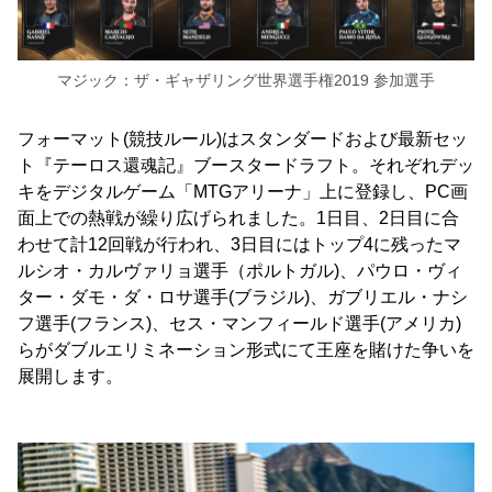
マジック：ザ・ギャザリング世界選手権2019 参加選手
フォーマット(競技ルール)はスタンダードおよび最新セッ
ト『テーロス還魂記』ブースタードラフト。それぞれデッ
キをデジタルゲーム「MTGアリーナ」上に登録し、PC画
面上での熱戦が繰り広げられました。1日目、2日目に合
わせて計12回戦が行われ、3日目にはトップ4に残ったマ
ルシオ・カルヴァリョ選手（ポルトガル)、パウロ・ヴィ
ター・ダモ・ダ・ロサ選手(ブラジル)、ガブリエル・ナシ
フ選手(フランス)、セス・マンフィールド選手(アメリカ)
らがダブルエリミネーション形式にて王座を賭けた争いを
展開します。