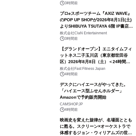
3時間前
プロeスポーツチーム『AXIZ WAVE』
のPOP UP SHOPが2026年8月1日(土)
よりSHIBUYA TSUTAYA 6階 IP書店で
開催決定！！
株式会社ClaN Entertainment
3時間前
【グランドオープン】エニタイムフィ
ットネス二子玉川店（東京都世田谷
区）2026年8月8日（土）＜24時間年
中無休のフィットネスジム＞
株式会社Fast Fitness Japan
4時間前
デスクにハイエースがやってきた。
「ハイエース型ふせんホルダー」
Amazonで予約販売開始
CAMSHOP.JP
4時間前
映画史を変えた旋律が、名場面ととも
に甦る。スクリーン×オーケストラで
体感するジョン・ウィリアムズの世