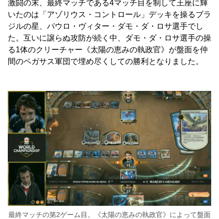
激闘の末、最終マッチである4マッチ目を制して王座に輝
いたのは「アゾリウス・コントロール」デッキを操るブラ
ジルの星、パウロ・ヴィター・ダモ・ダ・ロサ選手でし
た。互いに譲らぬ攻防が続く中、ダモ・ダ・ロサ選手の操
る1体のクリーチャー《太陽の恵みの執政官》が盤面を仲
間のペガサス軍団で埋め尽くしての勝利となりました。
最終マッチの第2ゲーム目。《太陽の恵みの執政官》によって盤面