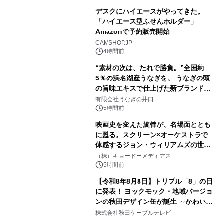
デスクにハイエースがやってきた。
「ハイエース型ふせんホルダー」
Amazonで予約販売開始
3
CAMSHOP.JP
4時間前
“素材の次は、たれで勝負。”全国約
5％の浜名湖産うなぎを、 うなぎの頭
の旨味エキスで仕上げた新ブランド
4
「井口の誉」誕生
有限会社うなぎの井口
5時間前
映画史を変えた旋律が、名場面ととも
に甦る。スクリーン×オーケストラで
体感するジョン・ウィリアムズの世
5
界。ジョン・ウィリアムズ：シネマ・
（株）キョードーメディアス
スペクタキュラー・コンサート 開催決
5時間前
定！
【令和8年8月8日】トリプル「8」の日
に発表！ ヨックモック・地域バージョ
ンの秋田デザイン缶が誕生 ～かわいい
6
秋田犬の子犬と秋田の四季と名所を巡
株式会社秋田ケーブルテレビ