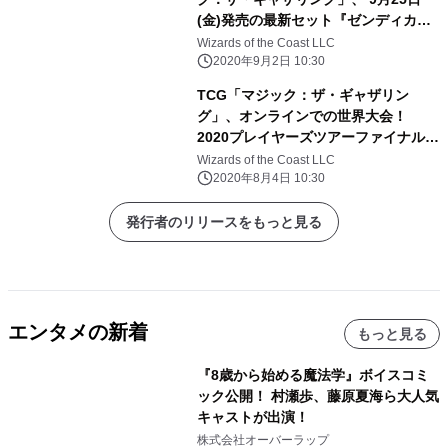
(金)発売の最新セット『ゼンディカー
の夜明け』に 歴代の強力な土地カード
Wizards of the Coast LLC
「エクスペディション」を収録！
2020年9月2日 10:30
TCG「マジック：ザ・ギャザリン
グ」、オンラインでの世界大会！
2020プレイヤーズツアーファイナル
大会レポート
Wizards of the Coast LLC
2020年8月4日 10:30
発行者のリリースをもっと見る
エンタメの新着
もっと見る
『8歳から始める魔法学』ボイスコミ
ック公開！ 村瀬歩、藤原夏海ら大人気
キャストが出演！
株式会社オーバーラップ