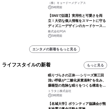
界。ジョン・ウィリアムズ：シネマ・
（株）キョードーメディアス
スペクタキュラー・コンサート 開催決
5時間前
定！
【SNSで話題】実用性と可愛さを両
立！大切な個人情報をスマートに守る
ディズニーデザインのカードケースを
株式会社PGAが8月7日発売
株式会社PGA
5時間前
エンタメの新着をもっと見る
ライフスタイルの新着
もっと見る
眠りづらさの正体──シリーズ第三回
浅い呼吸が"二酸化炭素過剰"を生み、
爆睡型の危険な眠りをつくる構造を解
説
トラタニ株式会社
3時間前
【名城大学】ボランティア協議会が熊
本地震で募金活動を実施