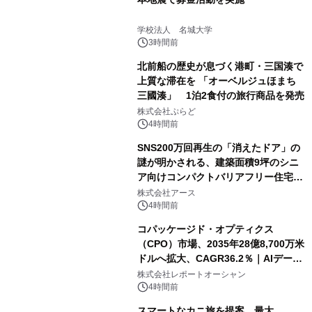
学校法人 名城大学
3時間前
北前船の歴史が息づく港町・三国湊で
上質な滞在を 「オーベルジュほまち
三國湊」 1泊2食付の旅行商品を発売
株式会社ぷらど
4時間前
SNS200万回再生の「消えたドア」の
謎が明かされる、建築面積9坪のシニ
ア向けコンパクトバリアフリー住宅が
誕生
株式会社アース
4時間前
コパッケージド・オプティクス
（CPO）市場、2035年28億8,700万米
ドルへ拡大、CAGR36.2％｜AIデータ
センター・高速光通信需要が成長を加
株式会社レポートオーシャン
速
4時間前
スマートなカニ旅を提案。最大