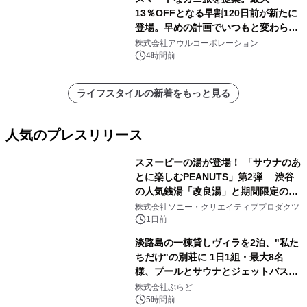
13％OFFとなる早割120日前が新たに
登場。早めの計画でいつもと変わらぬ
大人の冬旅を。ー夕日ヶ浦温泉「佳松
株式会社アウルコーポレーション
苑 別邸ふうか」ー
4時間前
ライフスタイルの新着をもっと見る
人気のプレスリリース
スヌーピーの湯が登場！ 「サウナのあ
とに楽しむPEANUTS」第2弾 渋谷
の人気銭湯「改良湯」と期間限定のコ
1
ラボレーション サウナイキタイコラ
株式会社ソニー・クリエイティブプロダクツ
ボグッズも発売決定！
1日前
淡路島の一棟貸しヴィラを2泊、"私た
ちだけ"の別荘に 1日1組・最大8名
様、プールとサウナとジェットバス付
2
きで Villa Mon Temps AWAJIの連泊
株式会社ぷらど
素泊りプラン
5時間前