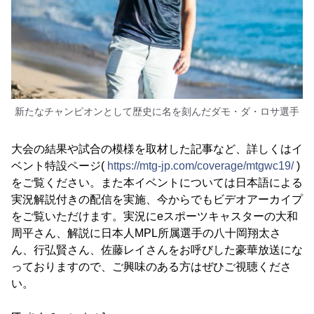
新たなチャンピオンとして歴史に名を刻んだダモ・ダ・ロサ選手
大会の結果や試合の模様を取材した記事など、詳しくはイ
ベント特設ページ(
https://mtg-jp.com/coverage/mtgwc19/
)
をご覧ください。また本イベントについては日本語による
実況解説付きの配信を実施、今からでもビデオアーカイプ
をご覧いただけます。実況にeスポーツキャスターの大和
周平さん、解説に日本人MPL所属選手の八十岡翔太さ
ん、行弘賢さん、佐藤レイさんをお呼びした豪華放送にな
っておりますので、ご興味のある方はぜひご視聴くださ
い。