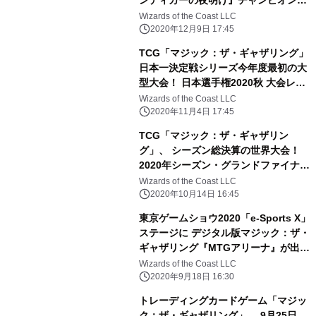
ンディカーの夜明け』チャンピオンシ
ップ 大会レポート
Wizards of the Coast LLC
2020年12月9日 17:45
TCG「マジック：ザ・ギャザリング」
日本一決定戦シリーズ今年度最初の大
型大会！ 日本選手権2020秋 大会レポ
ート
Wizards of the Coast LLC
2020年11月4日 17:45
TCG「マジック：ザ・ギャザリン
グ」、 シーズン総決算の世界大会！
2020年シーズン・グランドファイナル
大会レポート
Wizards of the Coast LLC
2020年10月14日 16:45
東京ゲームショウ2020「e-Sports X」
ステージに デジタル版マジック：ザ・
ギャザリング『MTGアリーナ』が出
展！ にじさんじ所属VTuber・プロ選
Wizards of the Coast LLC
手の特別番組や大会決勝など配信
2020年9月18日 16:30
トレーディングカードゲーム「マジッ
ク：ザ・ギャザリング」、 9月25日