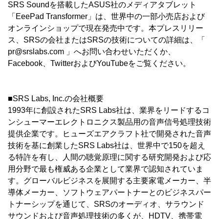
SRS Soundを搭載したASUS社のメディアタブレット
「EeePad Transformer」は、世界中の一部小売店および
オンラインショップで現在発売中です。本プレスリリー
ス、SRSの会社またはSRSの技術についての詳細は、「
pr@srslabs.com 」へお問い合わせいただくか、
Facebook、TwitterおよびYouTubeをご覧ください。
■SRS Labs, Inc.の会社概要
1993年に創設されたSRS Labs社は、業界をリードするコ
ンシューマーエレクトロニクス製品用の音声信号処理技術
提供企業です。ヒューズエアクラフト社で開発された音声
技術を基に創業したSRS Labs社は、世界中で150を超え
る特許を有し、人間の聴覚原理に関する研究開発および応
用分野で最も権威ある企業として業界で認知されていま
す。グローバルビジネスを展開する主要家電メーカー、半
導体メーカー、ソフトウェアパートナーとのビジネスパー
トナーシップを通じて、SRSのオーディオ、サラウンド
サウンドおよび音声処理技術の多くが、HDTV、携帯電