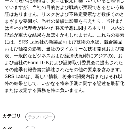
ースで述べた期待は、妥当な仮定に基づいていると確信し
ていますが、当社の目的および戦略が実現できるという確
証はありません。リスクおよび不確定要素など数多くのさ
まざまな要因が、当社の業績に影響を与えたり、当社また
は当社の代理者が述べた将来予想に関する本リリース内の
記述が重大な結果を及ぼすかもしれません。これらの要素
には、SRS Labs社の新製品および技術の承認、競合製品
および価格の影響、当社のタイムリーな技術開発および発
表、一般的なビジネスおよび経済状況(特にアジアの)、お
よび当社のForm 10-Kおよび証券取引委員会に提出された
その他季刊報告書に詳述されたその他の要素を含みます。
SRS Labsは、新しい情報、将来の開発内容またはそれ以
外の結果として、いかなる将来予測に関する記述を最新化
または改定する責務を特に負いません。
カテゴリ
テクノロジー