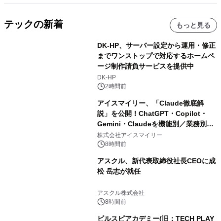
テックの新着
もっと見る
DK-HP、サーバー設定から運用・修正
までワンストップで対応するホームペ
ージ制作請負サービスを提供中
DK-HP
2時間前
アイスマイリー、「Claude徹底解
説」を公開！ChatGPT・Copilot・
Gemini・Claudeを機能別／業務別に
比較―自社に合う生成AIの選び方がわ
株式会社アイスマイリー
かる実践ガイド
8時間前
アスクル、新代表取締役社長CEOに成
松 岳志が就任
アスクル株式会社
8時間前
ビルスピアカデミー(旧：TECH PLAY