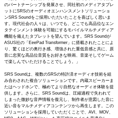
のパートナーシップを発展させ、同社初のメディアタブレ
ットにSRSのオーディオエンハンスメントソリューショ
ンSRS Soundをご採用いただいたことを喜ばしく思いま
す。現代社会の人々は、いつでも、どこでも高品位なエン
タテインメント体験を可能にするモバイルマルチメディア
機能を備えたタブレットを望んでいます。SRS Soundが
ASUS社の「EeePad Transformer」に搭載されたことによ
り、驚くほどの奥行き感、増強された重低音感と共に、原
音に忠実な高品位音質をお好きな映画、音楽そしてゲーム
で楽しんでいただけることでしょう。」
SRS Soundは、複数のSRSの特許済オーディオ技術を組
み合わされた複合ソリューションです。内蔵スピーカーま
たはヘッドホンで、極めてより自然なオーディオ体験を提
供します。さらに、SRS Soundは、圧縮過程で失われて
しまった微妙な音声情報を復元し、制作者が意図した音に
近い音をマルチメディアコンテンツから再生します。この
ソリューションを採用していただくことで、AVI、MOV、