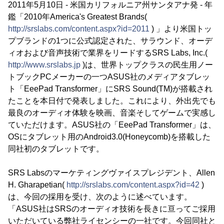
2011年5月10日 - 米国カリフォルニア州サンタアナ発 - 年
鑑「2010年America's Greatest Brands(
http://srslabs.com/content.aspx?id=2011
) 」より米国トッ
プブランドの1つに公式認定された、サラウンド、オーデ
ィオおよび音声技術で業界をリードするSRS Labs, Inc.(
http://www.srslabs.jp
)は、世界トップクラスの民生用ノー
トブックPCメーカーの一つASUS社のメディアタブレッ
ト「EeePad Transformer」にSRS Sound(TM)が搭載され
たことを本日付で発表しました。これにより、外出先でも
最良のオーディオ体験を映画、音楽そしてゲームで実感し
ていただけます。ASUS社の「EeePad Transformer」は、
OSにタブレット用のAndroid3.0(Honeycomb)を搭載した
同社初のタブレットです。
SRS Labsのマーケティングヴァイスプレジデント、Allen
H. Gharapetian(
http://srslabs.com/content.aspx?id=42
)
は、今回の採用を受け、次のように述べています。
「ASUS社はSRSのオーディオ技術を長きに亘ってご採用
いただいている弊社ライセンシーの一社です。今回同社と