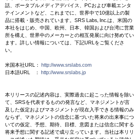
話、ポータブルメディアデバイス、PCおよび車載エンタ
テインメントなど、これまでに、世界中で10億以上の製
品に搭載・販売されています。SRS Labs, Inc.は、米国の
本社をはじめ、中国、欧州、日本、韓国および台湾に営業
所を構え、世界中のメーカーとの相互発展に向け努めてい
ます。詳しい情報については、下記URLをご覧くださ
い。
米国本社URL：
http://www.srslabs.com
日本語URL ：
http://www.srslabs.jp
本リリースの記述内容は、実際過去に起こった情報を除い
て、SRSを代表するものの発言など、マネジメントが言
及した仮定およびマネジメントが現在入手できる情報のみ
ならず、マネジメントの信念に基づいた将来の出来事につ
いての仮定、予想、期待、目標、意図または信念に関する
将来予想に関する記述で成り立っています。当社は本リリ