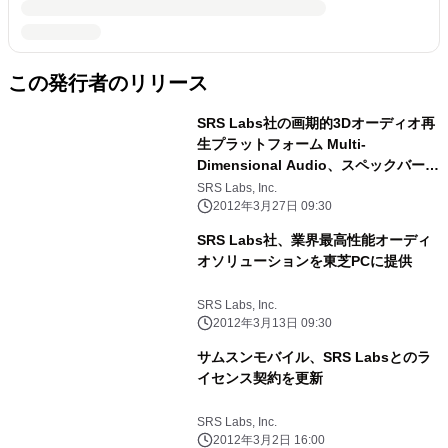
この発行者のリリース
SRS Labs社の画期的3Dオーディオ再
生プラットフォーム Multi-
Dimensional Audio、スペックバージ
ョン1.0開発終了、 ベータ試験段階に
SRS Labs, Inc.
入る
2012年3月27日 09:30
SRS Labs社、業界最高性能オーディ
オソリューションを東芝PCに提供
SRS Labs, Inc.
2012年3月13日 09:30
サムスンモバイル、SRS Labsとのラ
イセンス契約を更新
SRS Labs, Inc.
2012年3月2日 16:00