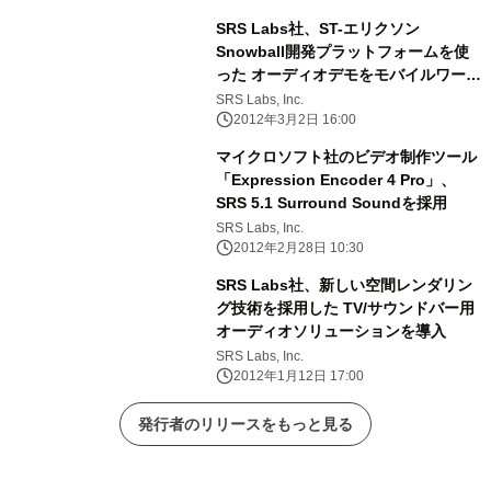
SRS Labs社、ST-エリクソン
Snowball開発プラットフォームを使
った オーディオデモをモバイルワール
ドコングレスで実施
SRS Labs, Inc.
2012年3月2日 16:00
マイクロソフト社のビデオ制作ツール
「Expression Encoder 4 Pro」、
SRS 5.1 Surround Soundを採用
SRS Labs, Inc.
2012年2月28日 10:30
SRS Labs社、新しい空間レンダリン
グ技術を採用した TV/サウンドバー用
オーディオソリューションを導入
SRS Labs, Inc.
2012年1月12日 17:00
発行者のリリースをもっと見る