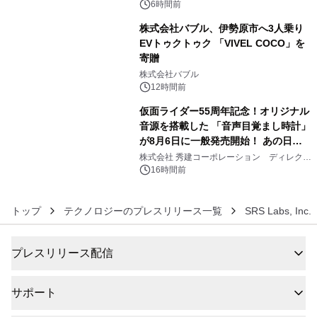
メニューが展開されます
6時間前
株式会社バブル、伊勢原市へ3人乗り
EVトゥクトゥク 「VIVEL COCO」を
寄贈
5
株式会社バブル
12時間前
仮面ライダー55周年記念！オリジナル
音源を搭載した 「音声目覚まし時計」
が8月6日に一般発売開始！ あの日の
6
大興奮が今甦る
株式会社 秀建コーポレーション ディレクト
アートギャラリー
16時間前
トップ
テクノロジーのプレスリリース一覧
SRS Labs, Inc.
プレスリリース配信
サポート