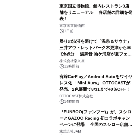
東京国立博物館、館内レストラン3店
舗をリニューアル 各店舗の詳細を発
表！
1
東京国立博物館
1日前
帰りの渋滞を避けて「温泉＆サウナ」
三井アウトレットパーク木更津から車
で約5分 湯舞音 袖ケ浦店が夏フェア
2
メニューを提供
株式会社楽久屋
12時間前
有線CarPlay／Android Autoをワイヤ
レス化 「Mini Aura」 OTTOCASTが
発売、2色展開で8/31まで40％OFF！
3
OTTOCAST株式会社
14時間前
『FUNBOO(ファンブー)』が、スシロ
ーとGAZOO Racing 初コラボキャン
ペーンに登場 全国のスシロー店舗で
4
GR 4車種の FUNBOO(ミニカー)付き
株式会社JAM