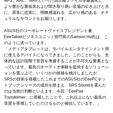
MP3、AAC、WAVといった高圧縮ファイルを最適化し、
より豊かな重低音および聞き取り易い音場の引き上げと共
に、原音に忠実に、明瞭感溢れる、広がり感のある、ナチ
ュラルなサウンドをお届けします。
ASUS社のコーポレートヴァイスプレジデント兼
EeeTabletビジネスユニット部門長のSamson Hu氏は、こ
のように述べています。
「メディアタブレットは、モバイルエンタテインメント用
に使えるデバイスになってきました。このことからも、全
体的な設計段階で音質を考慮することが不可欠な要素とな
っています。最良のオーディオ体験を提供するソリューシ
ョンを選ぶ上で、いくつかの候補を検討しましたが、
SRSの技術を搭載したこれまでのASUS社のEeePCネッ
トブックシリーズの成功を踏まえ、SRS Soundを選んだ
のは当然の判断といえます。今回「EeePad
Transformer」に搭載したことで、これ以上にない最良の
音質を実感していただけるものと確信しています。」