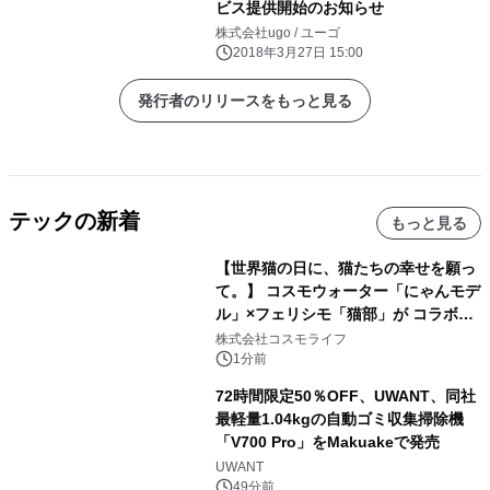
ビス提供開始のお知らせ
株式会社ugo / ユーゴ
2018年3月27日 15:00
発行者のリリースをもっと見る
テックの新着
もっと見る
【世界猫の日に、猫たちの幸せを願っ
て。】 コスモウォーター「にゃんモデ
ル」×フェリシモ「猫部」が コラボキ
ャンペーンを実施
株式会社コスモライフ
1分前
72時間限定50％OFF、UWANT、同社
最軽量1.04kgの自動ゴミ収集掃除機
「V700 Pro」をMakuakeで発売
UWANT
49分前