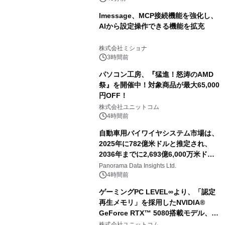
lmessage、MCP接続機能を強化し、
AIから設定操作できる機能を拡充
株式会社ミショナ
3時間前
パソコン工房、『猛進！怒涛のAMD
祭』を開催中！対象商品が最大65,000
円OFF！
株式会社ユニットコム
4時間前
自動車用バイワイヤシステム市場は、
2025年に782億米ドルと推定され、
2036年までに2,693億6,000万米ドル
に達すると予測されており、予測期間
Panorama Data Insights Ltd.
（2026年～2036年）
4時間前
ゲーミングPC LEVEL∞より、「認定
再生メモリ」を採用したNVIDIA®
GeForce RTX™ 5080搭載モデル、
NVIDIA® GeForce RTX™ 5070 Ti搭
株式会社ユニットコム