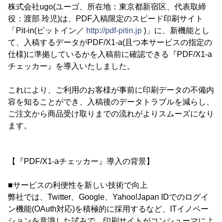
株式会社ugo(ユーゴ、所在地：東京都新宿区、代表取締
役：渡部 玲児)は、PDF入稿限定のスピード印刷サイト
「Pit-in(ピットイン／
http://pdf-pitin.jp
)」に、新機能とし
て、入稿するデータがPDF/X1-a(且つ本サービスの指定の
仕様)に準拠しているかを入稿前に確認できる『PDF/X1-a
チェッカー』を導入いたしました。
これにより、ご利用のお客様が事前に印刷データの不備内
容を知ることができ、入稿後のデータトラブルを減らし、
ご注文から商品受け取りまでの流れがよりスムーズになり
ます。
【『PDF/X1-aチェッカー』導入の背景】
■サービスの利便性を新しい技術で向上
弊社では、Twitter、Google、Yahoo!Japan IDでのログイ
ン機能(OAuth対応)を積極的に採用するなど、ITイノベー
ションを意識した試みで、印刷サイトがコンシューマによ