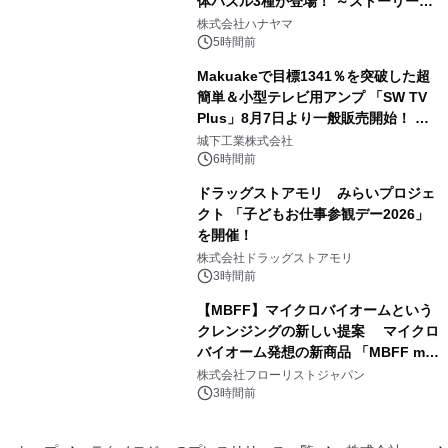
体パズル3種が登場！ ～ストーリーと
3
ギミックが融合した 大人の体験型パズ
株式会社ハナヤマ
ルが8月7日(金)12時より先行予約受付
5時間前
開始～
Makuakeで目標1341％を突破した超
簡単＆小型テレビ用アンプ 「SW TV
Plus」8月7日より一般販売開始！ ケ
4
ーブル1本つなぐだけ、テレビの音が
城下工業株式会社
ぐっと豊かに
6時間前
ドラッグストアモリ みらいプロジェ
クト 「子どもお仕事参観デー2026」
を開催！
5
株式会社ドラッグストアモリ
3時間前
【MBFF】マイクロバイオームという
クレンジングの新しい提案 マイクロ
バイオーム発想の新商品 「MBFF mb
6
クレンジングPRO」を2026年8月6日
株式会社フローリストジャパン
発売
3時間前