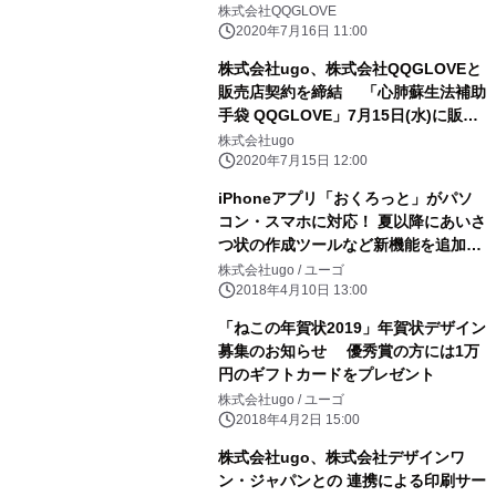
開始
株式会社QQGLOVE
2020年7月16日 11:00
株式会社ugo、株式会社QQGLOVEと
販売店契約を締結 「心肺蘇生法補助
手袋 QQGLOVE」7月15日(水)に販売
開始
株式会社ugo
2020年7月15日 12:00
iPhoneアプリ「おくろっと」がパソ
コン・スマホに対応！ 夏以降にあいさ
つ状の作成ツールなど新機能を追加予
定
株式会社ugo / ユーゴ
2018年4月10日 13:00
「ねこの年賀状2019」年賀状デザイン
募集のお知らせ 優秀賞の方には1万
円のギフトカードをプレゼント
株式会社ugo / ユーゴ
2018年4月2日 15:00
株式会社ugo、株式会社デザインワ
ン・ジャパンとの 連携による印刷サー