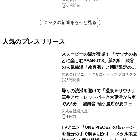
載モデルを販売開始
5時間前
テックの新着をもっと見る
人気のプレスリリース
スヌーピーの湯が登場！ 「サウナのあ
とに楽しむPEANUTS」第2弾 渋谷
の人気銭湯「改良湯」と期間限定のコ
1
ラボレーション サウナイキタイコラ
株式会社ソニー・クリエイティブプロダクツ
ボグッズも発売決定！
5時間前
帰りの渋滞を避けて「温泉＆サウナ」
三井アウトレットパーク木更津から車
で約5分 湯舞音 袖ケ浦店が夏フェア
2
メニューを提供
株式会社楽久屋
1日前
TVアニメ『ONE PIECE』の名シーン
を自分の手で解き明かす！ メタル製立