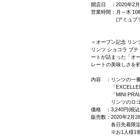
開店日 ：2020年2
営業時間：月～木 10時
(アミュプラザ鹿
＜オープン記念 リン
リンツ ショコラ ブテ
ートが詰まった「オー
レートの美味しさを
内容 ：リンツの一番
「EXCELLENC
「MINI PRAL
リンツのロゴ入り
価格 ：3,240円(税込
販売数：2020年2月28
各日先着限定50
※お1人様1個ま