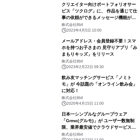
クリエイター向けポートフォリオサー
ビス「ツクログ」に、 作品を通じて仕
事の依頼ができるメッセージ機能が追
加
株式会社8bit
2023年4月5日 10:00
メールアドレス・会員登録不要！スマ
ホを持つお子さまの 見守りアプリ「み
まもりキッズ」をリリース
株式会社8bit
2023年2月22日 09:30
飲み友マッチングサービス「ノミト
モ」が 今話題の「オンライン飲み会」
に対応！
株式会社8bit
2020年4月15日 11:00
日本一シンプルなグループウェア
「Grmo(グルモ)」が ユーザー数無制
限、業界最安値でクラウドサービスを
提供開始
株式会社8bit