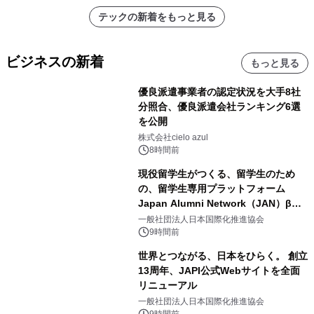
アーティストを フィーチャーしたアニ
テックの新着をもっと見る
メーションを公開～
ビジネスの新着
もっと見る
優良派遣事業者の認定状況を大手8社
分照合、優良派遣会社ランキング6選
を公開
株式会社cielo azul
8時間前
現役留学生がつくる、留学生のため
の、留学生専用プラットフォーム
Japan Alumni Network（JAN）β版
をリリース
一般社団法人日本国際化推進協会
9時間前
世界とつながる、日本をひらく。 創立
13周年、JAPI公式Webサイトを全面
リニューアル
一般社団法人日本国際化推進協会