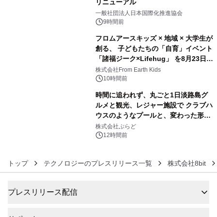
リニューアル
4
一般社団法人日本国際化推進協会
9時間前
フロムアースキッズ × 地域 × 大学生が
創る、 子どもたちの「自育」イベント
「諸福ジーク×Lifehug」 を8月23日
5
(日)開催
株式会社From Earth Kids
10時間前
時間に追われず、丸ごと1日淡路島グ
ルメと観光、レジャー施設で クラブハ
ウスのようなプールと、変わった形の
6
サウナも 「THE BOXY AWAJI」のお
株式会社ぷらど
得な素泊まり連泊プランで
12時間前
トップ
テクノロジーのプレスリリース一覧
株式会社8bit
プレスリリース配信