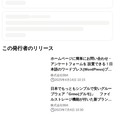
この発行者のリリース
ホームページに簡単にお問い合わせ・
アンケートフォームを 設置できる！日
本語のワードプレス(WordPress)プラ
グイン 「Easy Form Maker」をリリ
株式会社8bit
ース
2025年4月14日 10:15
日本でもっともシンプルで安いグルー
プウェア「Grmo(グルモ)」 ファイ
ルストレージ機能が付いた新プランを
提供開始
株式会社8bit
2023年7月4日 10:30