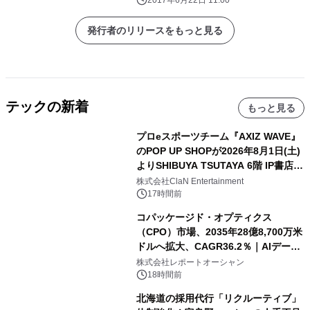
2017年6月22日 11:00
発行者のリリースをもっと見る
テックの新着
もっと見る
プロeスポーツチーム『AXIZ WAVE』
のPOP UP SHOPが2026年8月1日(土)
よりSHIBUYA TSUTAYA 6階 IP書店で
開催決定！！
株式会社ClaN Entertainment
17時間前
コパッケージド・オプティクス
（CPO）市場、2035年28億8,700万米
ドルへ拡大、CAGR36.2％｜AIデータ
センター・高速光通信需要が成長を加
株式会社レポートオーシャン
速
18時間前
北海道の採用代行「リクルーティブ」