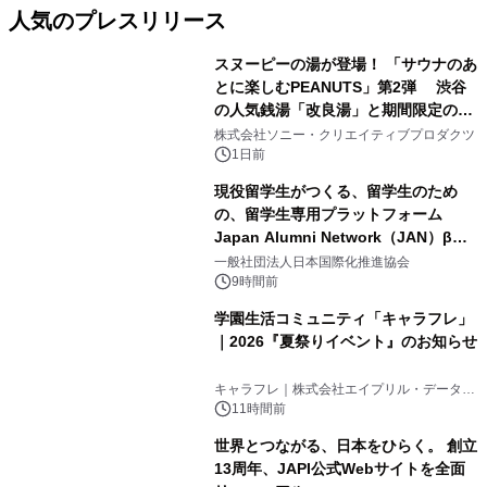
人気のプレスリリース
スヌーピーの湯が登場！ 「サウナのあ
とに楽しむPEANUTS」第2弾 渋谷
の人気銭湯「改良湯」と期間限定のコ
1
ラボレーション サウナイキタイコラ
株式会社ソニー・クリエイティブプロダクツ
ボグッズも発売決定！
1日前
現役留学生がつくる、留学生のため
の、留学生専用プラットフォーム
Japan Alumni Network（JAN）β版
2
をリリース
一般社団法人日本国際化推進協会
9時間前
学園生活コミュニティ「キャラフレ」
｜2026『夏祭りイベント』のお知らせ
3
キャラフレ｜株式会社エイプリル・データ・
デザインズ
11時間前
世界とつながる、日本をひらく。 創立
13周年、JAPI公式Webサイトを全面