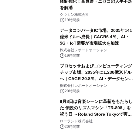
体制強化！富良野・ニセコの人手不足
を解消
クウカン株式会社
19時間前
データコンバータIC市場、2035年141
億米ドルへ成長｜CAGR6.4％、AI・
5G・IoT需要が市場拡大を加速
株式会社レポートオーシャン
19時間前
プロセッサおよびコンピューティング
チップ市場、2035年に1,230億米ドル
へ｜CAGR 20.8％、AI・データセンタ
ー需要が成長を牽引
株式会社レポートオーシャン
20時間前
8月8日は音楽シーンに革新をもたらし
た 伝説のリズムマシン「TR-808」を
祝う日 ～Roland Store Tokyoで実機
を展示しての 記念キャンペーンを開
ローランド株式会社
催 英国ラジオ「NTS」の 特別プログ
20時間前
ラムや、「TR-808」を愛する伝説的