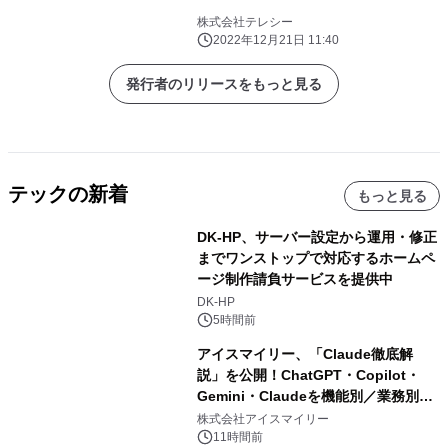
株式会社テレシー
2022年12月21日 11:40
発行者のリリースをもっと見る
テックの新着
もっと見る
DK-HP、サーバー設定から運用・修正
までワンストップで対応するホームペ
ージ制作請負サービスを提供中
DK-HP
5時間前
アイスマイリー、「Claude徹底解
説」を公開！ChatGPT・Copilot・
Gemini・Claudeを機能別／業務別に
比較―自社に合う生成AIの選び方がわ
株式会社アイスマイリー
かる実践ガイド
11時間前