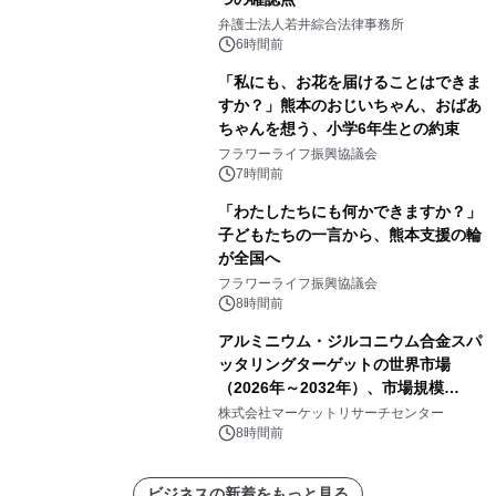
弁護士法人若井綜合法律事務所
6時間前
「私にも、お花を届けることはできま
すか？」熊本のおじいちゃん、おばあ
ちゃんを想う、小学6年生との約束
フラワーライフ振興協議会
7時間前
「わたしたちにも何かできますか？」
子どもたちの一言から、熊本支援の輪
が全国へ
フラワーライフ振興協議会
8時間前
アルミニウム・ジルコニウム合金スパ
ッタリングターゲットの世界市場
（2026年～2032年）、市場規模
（0.995、0.999、その他）・分析レポ
株式会社マーケットリサーチセンター
ートを発表
8時間前
ビジネスの新着をもっと見る