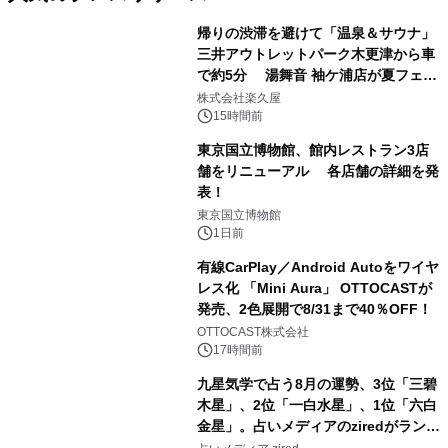
帰りの渋滞を避けて「温泉＆サウナ」
三井アウトレットパーク木更津から車
で約5分 湯舞音 袖ケ浦店が夏フェア
1
メニューを提供
株式会社楽久屋
15時間前
東京国立博物館、館内レストラン3店
舗をリニューアル 各店舗の詳細を発
表！
2
東京国立博物館
1日前
有線CarPlay／Android Autoをワイヤ
レス化 「Mini Aura」 OTTOCASTが
発売、2色展開で8/31まで40％OFF！
3
OTTOCAST株式会社
17時間前
九星気学で占う8月の運勢、3位「三碧
木星」、2位「一白水星」、1位「六白
金星」。占いメディアのziredがランキ
4
ングを発表