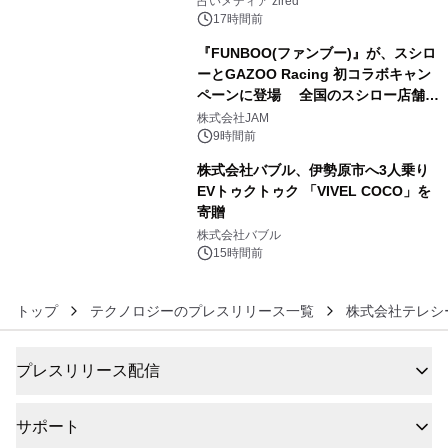
占いメディア zired
17時間前
『FUNBOO(ファンブー)』が、スシロ
ーとGAZOO Racing 初コラボキャン
ペーンに登場 全国のスシロー店舗で
5
GR 4車種の FUNBOO(ミニカー)付き
株式会社JAM
メニューが展開されます
9時間前
株式会社バブル、伊勢原市へ3人乗り
EVトゥクトゥク 「VIVEL COCO」を
寄贈
6
株式会社バブル
15時間前
トップ
テクノロジーのプレスリリース一覧
株式会社テレシ
プレスリリース配信
サポート