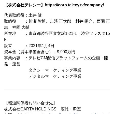
【株式会社テレシー】https://corp.telecy.tv/company/
代表取締役：土井 健
取締役 ：川瀬 智博、吉濱 正太郎、村井 陽介、西園 正
志、福岡 大輔
所在地 ：東京都渋谷区道玄坂1-21-1 渋谷ソラスタ15
F
設立 ：2021年1月4日
資本金（資本準備金含む）：9,900万円
事業内容 ：テレビCM配信プラットフォームの企画・開
発・運営
タクシーマーケティング事業
デジタルマーケティング事業
【報道関係者お問い合せ先】
株式会社CARTA HOLDINGS 広報・IR室