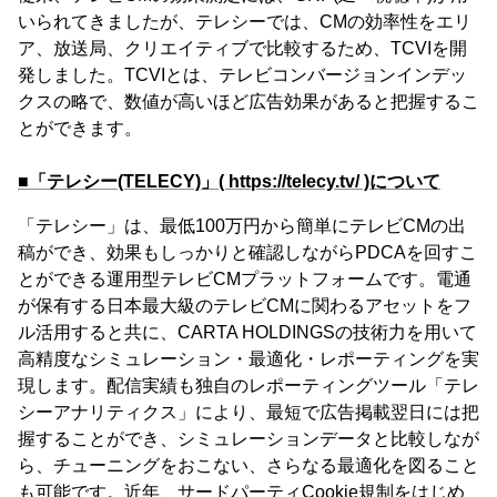
いられてきましたが、テレシーでは、CMの効率性をエリ
ア、放送局、クリエイティブで比較するため、TCVIを開
発しました。TCVIとは、テレビコンバージョンインデッ
クスの略で、数値が高いほど広告効果があると把握するこ
とができます。
■「テレシー(TELECY)」( https://telecy.tv/ )について
「テレシー」は、最低100万円から簡単にテレビCMの出
稿ができ、効果もしっかりと確認しながらPDCAを回すこ
とができる運用型テレビCMプラットフォームです。電通
が保有する日本最大級のテレビCMに関わるアセットをフ
ル活用すると共に、CARTA HOLDINGSの技術力を用いて
高精度なシミュレーション・最適化・レポーティングを実
現します。配信実績も独自のレポーティングツール「テレ
シーアナリティクス」により、最短で広告掲載翌日には把
握することができ、シミュレーションデータと比較しなが
ら、チューニングをおこない、さらなる最適化を図ること
も可能です。近年、サードパーティCookie規制をはじめ