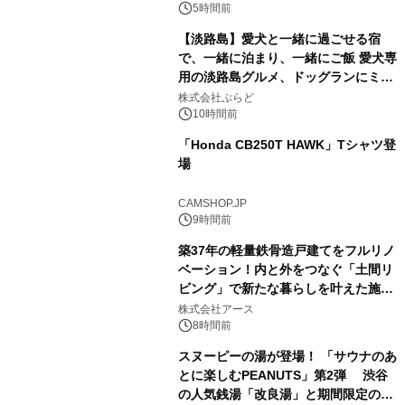
5時間前
【淡路島】愛犬と一緒に過ごせる宿
で、一緒に泊まり、一緒にご飯 愛犬専
用の淡路島グルメ、ドッグランにミニ
2
プール グランピングとトレーラーハウ
株式会社ぷらど
スの2施設で
10時間前
「Honda CB250T HAWK」Tシャツ登
場
3
CAMSHOP.JP
9時間前
築37年の軽量鉄骨造戸建てをフルリノ
ベーション！内と外をつなぐ「土間リ
ビング」で新たな暮らしを叶えた施工
4
事例を株式会社アースが公開
株式会社アース
8時間前
スヌーピーの湯が登場！ 「サウナのあ
とに楽しむPEANUTS」第2弾 渋谷
の人気銭湯「改良湯」と期間限定のコ