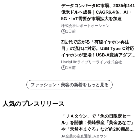
データコンバータIC市場、2035年141
億米ドルへ成長｜CAGR6.4％、AI・
5G・IoT需要が市場拡大を加速
株式会社レポートオーシャン
1日前
Z世代で広がる「有線イヤホン再注
目」の流れに対応。USB Type-C対応
イヤホンが登場！USB-A変換アダプタ
ー付きでスマホからパソコンまで幅広
LivelyLifeライブリーライフ株式会社
く活用可能
1日前
ファッション・美容の新着をもっと見る
人気のプレスリリース
「ＪＡタウン」で「魚の日限定セー
ル」を開催！長崎県産「黄金あなご」
や「天然本まぐろ」など約280商品を
1
販売！～毎月１０日の定例企画～
JA全農の産直通販JAタウン