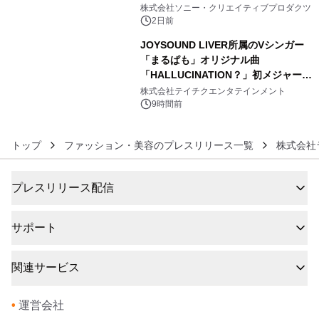
5
ラボレーション サウナイキタイコラ
株式会社ソニー・クリエイティブプロダクツ
ボグッズも発売決定！
2日前
JOYSOUND LIVER所属のVシンガー
「まるぱも」オリジナル曲
「HALLUCINATION？」初メジャー配
6
信リリース決定！
株式会社テイチクエンタテインメント
9時間前
トップ
ファッション・美容のプレスリリース一覧
株式会社
プレスリリース配信
サポート
関連サービス
•
運営会社