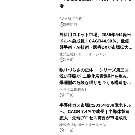
場
CAMSHOP.JP
9時間前
外科用ロボット市場、2035年544億米
ドルへ急成長｜CAGR44.90％、低侵
襲手術・AI技術・医療DXが市場拡大を
牽引
株式会社レポートオーシャン
1日前
眠りづらさの正体──シリーズ第三回
浅い呼吸が"二酸化炭素過剰"を生み、
爆睡型の危険な眠りをつくる構造を解
説
トラタニ株式会社
1日前
半導体ガス市場は2035年236億米ドル
へ、CAGR 7.4％で成長｜半導体製造
拡大・先端プロセス需要が市場成長を
加速
株式会社レポートオーシャン
1日前