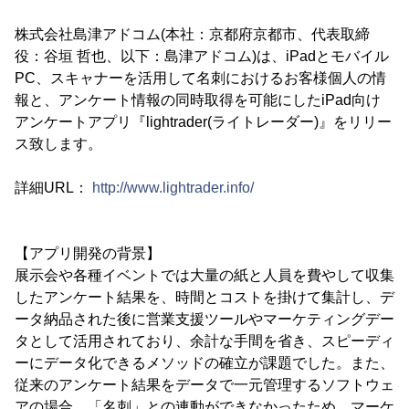
株式会社島津アドコム(本社：京都府京都市、代表取締
役：谷垣 哲也、以下：島津アドコム)は、iPadとモバイル
PC、スキャナーを活用して名刺におけるお客様個人の情
報と、アンケート情報の同時取得を可能にしたiPad向け
アンケートアプリ『lightrader(ライトレーダー)』をリリー
ス致します。
詳細URL：
http://www.lightrader.info/
【アプリ開発の背景】
展示会や各種イベントでは大量の紙と人員を費やして収集
したアンケート結果を、時間とコストを掛けて集計し、デ
ータ納品された後に営業支援ツールやマーケティングデー
タとして活用されており、余計な手間を省き、スピーディ
ーにデータ化できるメソッドの確立が課題でした。また、
従来のアンケート結果をデータで一元管理するソフトウェ
アの場合、「名刺」との連動ができなかったため、マーケ