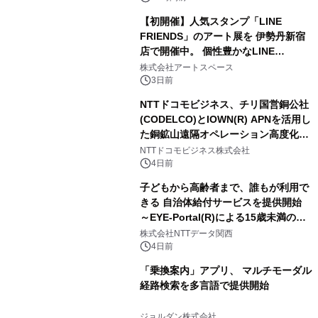
【初開催】人気スタンプ「LINE
FRIENDS」のアート展を 伊勢丹新宿
店で開催中。 個性豊かなLINE
FRIENDSの仲間たちが インテリアア
株式会社アートスペース
ートとして新たな魅力を発信。
3日前
NTTドコモビジネス、チリ国営銅公社
(CODELCO)とIOWN(R) APNを活用し
た銅鉱山遠隔オペレーション高度化に
向けた調査・実証を開始
NTTドコモビジネス株式会社
4日前
子どもから高齢者まで、誰もが利用で
きる 自治体給付サービスを提供開始
～EYE-Portal(R)による15歳未満の本
人認証と デジタルデバイド対策で実現
株式会社NTTデータ関西
～
4日前
「乗換案内」アプリ、 マルチモーダル
経路検索を多言語で提供開始
ジョルダン株式会社