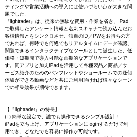
ティングや営業活動への導入には使いづらい点が大きな問
題でした。
『lightrader』は、従来の無駄な費用・作業を省き、iPad
で取得したアンケート情報と名刺スキャナで読み込んだお
客様情報とをシンクロさせ、独自のID／PWをお持ちの方
であれば、何時でも何処でもリアルタイムにデータ確認、
閲覧できるインタラクティブなツールとして誕生した、低
価格・短期間で導入可能な画期的なアプリケーションで
す。同アプリと加えiPadを活用して各種製品／商品／サ
ービス紹介のためのパンフレットやショールームでの疑似
体験ができる動画などと共にご利用頂ければ様々なシーン
での相乗効果が期待できます。
【『lightrader』の特長】
(1) 簡単な設定で、誰でも操作できるシンプル設計！
iPadを立ち上げ、アプリケーションにloginするだけで利
用でき、どなたでも容易に操作が可能です。