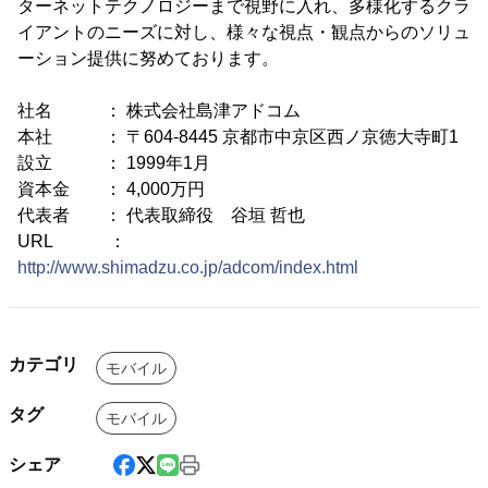
ターネットテクノロジーまで視野に入れ、多様化するクラ
イアントのニーズに対し、様々な視点・観点からのソリュ
ーション提供に努めております。
社名 ： 株式会社島津アドコム
本社 ： 〒604-8445 京都市中京区西ノ京徳大寺町1
設立 ： 1999年1月
資本金 ： 4,000万円
代表者 ： 代表取締役 谷垣 哲也
URL ：
http://www.shimadzu.co.jp/adcom/index.html
カテゴリ
モバイル
タグ
モバイル
シェア