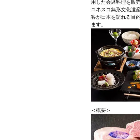
用した会席料理を販
ユネスコ無形文化遺
客が日本を訪れる目
ます。
＜概要＞