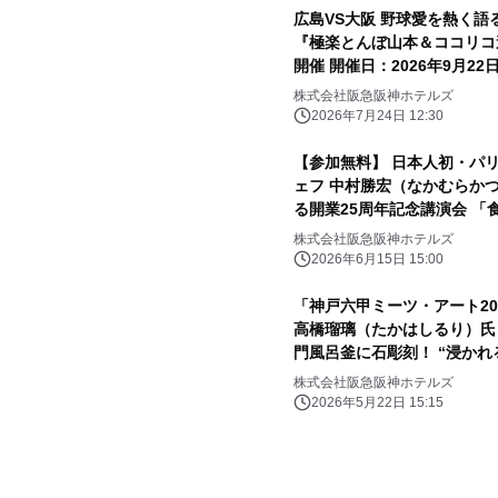
広島VS大阪 野球愛を熱く語
『極楽とんぼ山本＆ココリコ遠藤 爆笑ディナートー
開催 開催日：2026年9月22日（火・祝）
ット販売開始
株式会社阪急阪神ホテルズ
2026年7月24日 12:30
【参加無料】 日本人初・パ
ェフ 中村勝宏（なかむらか
る開業25周年記念講演会 「
催
株式会社阪急阪神ホテルズ
2026年6月15日 15:00
「神戸六甲ミーツ・アート202
高橋瑠璃（たかはしるり）氏
門風呂釜に石彫刻！ “浸かれ
の湯」露天ゾーンに登場
株式会社阪急阪神ホテルズ
2026年5月22日 15:15