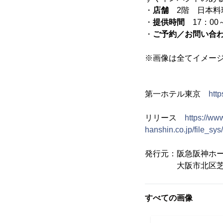
・
店舗
2階 日本料
・
提供時間
17：00～
・
ご予約／お問い合
※画像は全てイメー
第一ホテル東京
htt
リリース
https://ww
hanshin.co.jp/file_
発行元：阪急阪神ホ
大阪市北区芝田1-
すべての画像