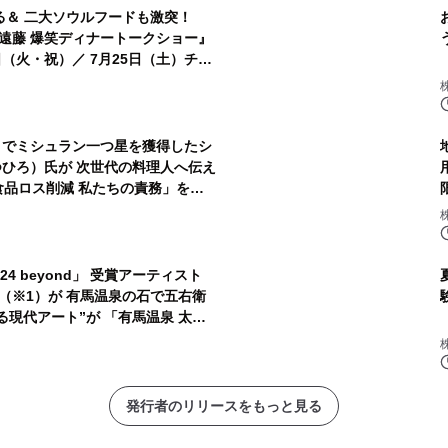
る＆ 二大ソウルフードも激突！
クショー』
／ 7月25日（土）チケ
リでミシュラン一つ星を獲得したシ
つひろ）氏が 次世代の料理人へ伝え
食品ロス削減 私たちの責務」を開
4 beyond」 受賞アーティスト
（※1）が 有馬温泉の石で五右衛
る現代アート”が 「有馬温泉 太閤
発行者のリリースをもっと見る