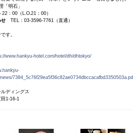
理「明石」
22：00（L.O.21：00）
わせ
TEL：03-3596-7761（直通）
ジです。
ps://www.hankyu-hotel.com/hotel/dh/dhtokyo/
w.hankyu-
sys/news/7384_5c76f29ea5f36c82ae0734dbccacafbd3350503a.pd
ールディングス
16-1