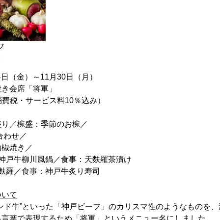
4日（金）～11月30日（月）
き会席「将軍」
（消費税・サービス料10％込み）
盛り／椀盛：季節のお椀／
合わせ／
山椒焼き／
：神戸牛柳川風鍋／食事：天麩羅茶漬け
麩羅／食事：神戸牛炙り寿司
ついて
ンド牛”といった「神戸ビーフ」のカリスマ性のようなものを
る言葉で表現するため「将軍」というメニュー名にしました。