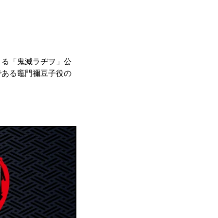
よる「鬼滅ラヂヲ」公
である竈門禰豆子役の