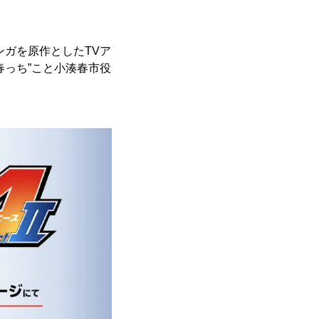
ンガを原作としたTVア
“春っち”こと小湊春市役