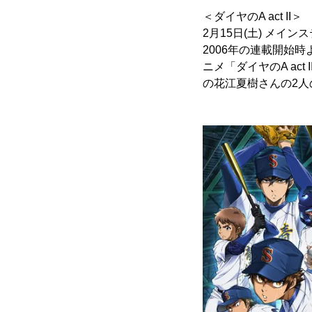
＜ダイヤのA act II＞
2月15日(土) メイン
2006年の連載開始
ニメ「ダイヤのA ac
の花江夏樹さんの2