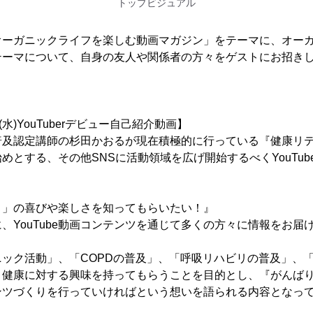
トップビジュアル
オーガニックライフを楽しむ動画マガジン」をテーマに、オー
テーマについて、自身の友人や関係者の方々をゲストにお招き
水)YouTuberデビュー自己紹介動画】
普及認定講師の杉田かおるが現在積極的に行っている『健康リ
を始めとする、その他SNSに活動領域を広げ開始するべくYouTu
と」の喜びや楽しさを知ってもらいたい！』
、YouTube動画コンテンツを通じて多くの方々に情報をお届
ック活動」、「COPDの普及」、「呼吸リハビリの普及」、
、健康に対する興味を持ってもらうことを目的とし、『がんば
ンツづくりを行っていければという想いを語られる内容となっ