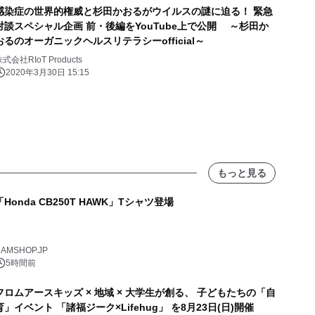
感染症の世界的権威と杉田かおるがウイルスの謎に迫る！ 緊急
対談スペシャル企画 前・後編をYouTube上で公開 ～杉田か
おるのオーガニックヘルスリテラシーofficial～
式会社RIoT Products
2020年3月30日 15:15
もっと見る
「Honda CB250T HAWK」Tシャツ登場
AMSHOP.JP
5時間前
フロムアースキッズ × 地域 × 大学生が創る、 子どもたちの「自
育」イベント 「諸福ジーク×Lifehug」 を8月23日(日)開催