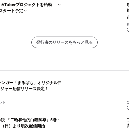
VTuberプロジェクトを始動 ～
ンスタート予定～
株
発行者のリリースをもっと見る
属のVシンガー「まるぱも」オリジナル曲
」初メジャー配信リリース決定！
ント
C
小説 『二哈和他的白猫師尊』5巻・
9日（日）より順次配信開始