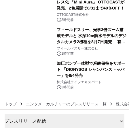
レス化 「Mini Aura」 OTTOCASTが
発売、2色展開で8/31まで40％OFF！
4
OTTOCAST株式会社
3時間前
フィールドスリー、光学3倍ズーム搭
載モデルと 水深10m防水モデルのデジ
タルカメラ2機種を8月7日発売 有効
5
約1300万画素、用途別に選べるコンデ
フィールドスリー株式会社
ジ新登場
1時間前
加圧ポンプ一体型で炭酸保持をサポー
ト 「DIONYSOS シャンパンストッパ
ー」を8/4発売
6
株式会社ライフエキスパート
3時間前
トップ
エンタメ・カルチャーのプレスリリース一覧
株式会社
プレスリリース配信