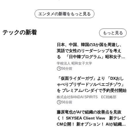
エンタメの新着をもっと見る
テックの新着
もっと見る
日本、中国、韓国の3か国を周遊し、
英語で女性のリーダーシップを考え
る 「日中韓プログラム」昭和女子大
学で開催
学校法人 昭和女子大学
56分前
「仮面ライダーガヴ」より 「DXおし
ゃべりブリザードソルベエゴチゾウ」
を プレミアムバンダイで予約受付開始
株式会社BANDAI SPIRITS EC戦略部
56分前
藤原竜也がAIで組織の改善点を見抜
く！ SKYSEA Client View 新テレビ
CM公開！ 新オプション！ AIが組織の