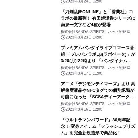
2023年3月24日 12:00
「刀剣乱舞ONLINE」と「香蘭社」コ
ラボの最新弾！ 有田焼湯呑シリーズに
南泉一文字など4種が登場
株式会社BANDAI SPIRITS ネット戦略室
2023年3月23日 14:00
プレミアムバンダイライブコマース番
組 「プレバンラボLβ(ラボベータ)」が
3/20(月) 22時より 「バンダイナムコ
Cross Store 東京」で配信決定 ゲス
株式会社BANDAI SPIRITS ネット戦略室
トは宮下草薙・宮下兼史鷹(みやした
2023年3月17日 11:00
けんしょう)さん！
アニメ「デジモンテイマーズ」より 高
解像度液晶やNFCタグでの個別認識が
可能になった 「SCSAディーアーク
ver.松田啓人ULTIMATE」が登場
株式会社BANDAI SPIRITS ネット戦略室
2023年3月16日 12:00
『ウルトラマンパワード』30周年記
念！ 変身アイテム「フラッシュプリズ
ム」を完全新規造形で商品化！