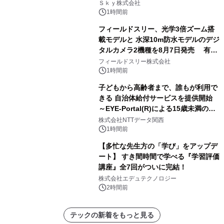
業務実態を分析し労務改善を支援。 藤
Ｓｋｙ株式会社
原竜也メイキング動画公開 「もしAIが
1時間前
自分を分析したら、すぐ休めと言われ
フィールドスリー、光学3倍ズーム搭
る自信がある」「昨年の夏はカブトム
載モデルと 水深10m防水モデルのデジ
シを捕まえたり、虫と戦ったり…」
タルカメラ2機種を8月7日発売 有効
約1300万画素、用途別に選べるコンデ
フィールドスリー株式会社
ジ新登場
1時間前
子どもから高齢者まで、誰もが利用で
きる 自治体給付サービスを提供開始
～EYE-Portal(R)による15歳未満の本
人認証と デジタルデバイド対策で実現
株式会社NTTデータ関西
～
1時間前
【多忙な先生方の「学び」をアップデ
ート】 すき間時間で学べる『学習評価
講座』全7回がついに完結！
株式会社エデュテクノロジー
2時間前
テックの新着をもっと見る