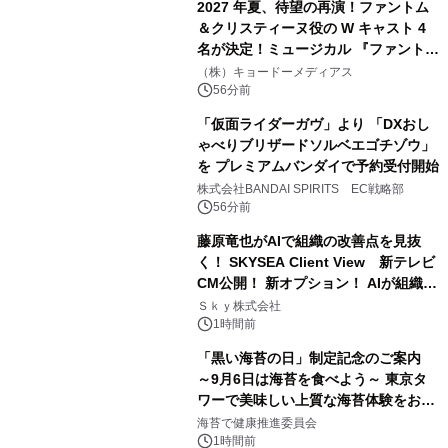
2027 年夏、待望の再演！ファントム
＆クリスティーヌ役の W キャスト 4
名が決定！ミュージカル 『ファント
ム』
（株）キョードーメディアス
56分前
「仮面ライダーガヴ」より 「DXおし
ゃべりブリザードソルベエゴチゾウ」
を プレミアムバンダイで予約受付開始
株式会社BANDAI SPIRITS EC戦略部
56分前
藤原竜也がAIで組織の改善点を見抜
く！ SKYSEA Client View 新テレビ
CM公開！ 新オプション！ AIが組織の
業務実態を分析し労務改善を支援。 藤
Ｓｋｙ株式会社
原竜也メイキング動画公開 「もしAIが
1時間前
自分を分析したら、すぐ休めと言われ
「黒い海苔の日」制定記念のご案内
る自信がある」「昨年の夏はカブトム
～9月6日は海苔を食べよう～ 東京タ
シを捕まえたり、虫と戦ったり…」
ワーで美味しい上質な海苔体験をお届
けします！
海苔で健康推進委員会
1時間前