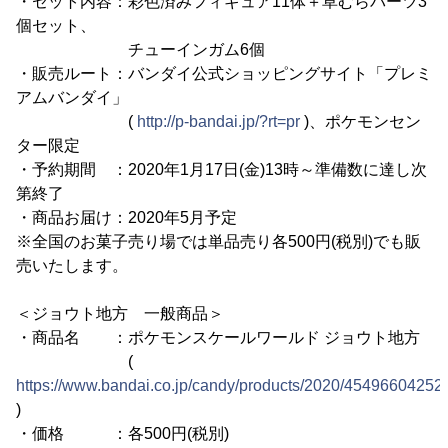
・セット内容：彩色済みフィギュア11体＋草むらパーツ3
個セット、
チューインガム6個
・販売ルート：バンダイ公式ショッピングサイト「プレミ
アムバンダイ」
(
http://p-bandai.jp/?rt=pr
)、ポケモンセン
ター限定
・予約期間 ：2020年1月17日(金)13時～準備数に達し次
第終了
・商品お届け：2020年5月予定
※全国のお菓子売り場では単品売り各500円(税別)でも販
売いたします。
＜ジョウト地方 一般商品＞
・商品名 ：ポケモンスケールワールド ジョウト地方
(
https://www.bandai.co.jp/candy/products/2020/45496604252
)
・価格 ：各500円(税別)