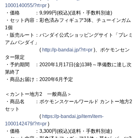
1000140055/?rt=pr
)
・価格 ：9,999円(税込)(送料・手数料別途)
・セット内容：彩色済みフィギュア3体、チューインガム
1個
・販売ルート：バンダイ公式ショッピングサイト「プレミ
アムバンダイ」
(
http://p-bandai.jp/?rt=pr
)、ポケモンセン
ター限定
・予約期間 ：2020年1月17日(金)13時～準備数に達し次
第終了
・商品お届け：2020年6月予定
＜カントー地方2 一般商品＞
・商品名 ：ポケモンスケールワールド カントー地方2
セット
(
https://p-bandai.jp/item/item-
1000142479/?rt=pr
)
・価格 ：3,300円(税込)(送料・手数料別途)