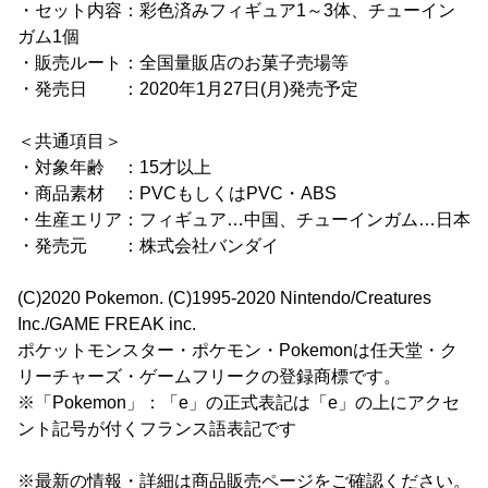
・セット内容：彩色済みフィギュア1～3体、チューイン
ガム1個
・販売ルート：全国量販店のお菓子売場等
・発売日 ：2020年1月27日(月)発売予定
＜共通項目＞
・対象年齢 ：15才以上
・商品素材 ：PVCもしくはPVC・ABS
・生産エリア：フィギュア…中国、チューインガム…日本
・発売元 ：株式会社バンダイ
(C)2020 Pokemon. (C)1995-2020 Nintendo/Creatures
Inc./GAME FREAK inc.
ポケットモンスター・ポケモン・Pokemonは任天堂・ク
リーチャーズ・ゲームフリークの登録商標です。
※「Pokemon」：「e」の正式表記は「e」の上にアクセ
ント記号が付くフランス語表記です
※最新の情報・詳細は商品販売ページをご確認ください。