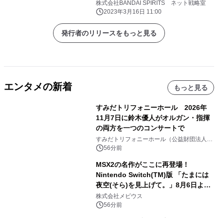
株式会社BANDAI SPIRITS ネット戦略室
2023年3月16日 11:00
発行者のリリースをもっと見る
エンタメの新着
もっと見る
すみだトリフォニーホール 2026年
11月7日に鈴木優人がオルガン・指揮
の両方を一つのコンサートで
すみだトリフォニーホール（公益財団法人墨
田区文化振興財団）
56分前
MSX2の名作がここに再登場！
Nintendo Switch(TM)版 「たまには
夜空(そら)を見上げて。」8月6日より
配信開始！
株式会社メビウス
56分前