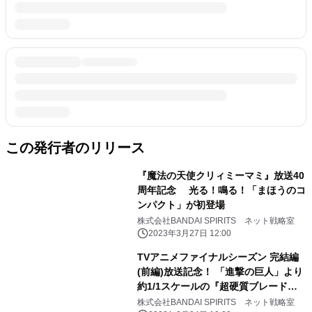
この発行者のリリース
『魔法の天使クリィミーマミ』放送40
周年記念 光る！鳴る！「まほうのコ
ンパクト」が初登場
株式会社BANDAI SPIRITS ネット戦略室
2023年3月27日 12:00
TVアニメファイナルシーズン 完結編
(前編)放送記念！ 「進撃の巨人」より
約1/1スケールの『超硬質ブレード』
が登場！
株式会社BANDAI SPIRITS ネット戦略室