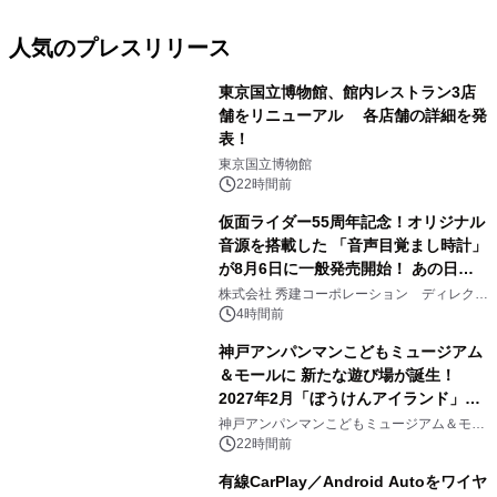
人気のプレスリリース
東京国立博物館、館内レストラン3店
舗をリニューアル 各店舗の詳細を発
表！
1
東京国立博物館
22時間前
仮面ライダー55周年記念！オリジナル
音源を搭載した 「音声目覚まし時計」
が8月6日に一般発売開始！ あの日の
2
大興奮が今甦る
株式会社 秀建コーポレーション ディレクト
アートギャラリー
4時間前
神戸アンパンマンこどもミュージアム
＆モールに 新たな遊び場が誕生！
2027年2月「ぼうけんアイランド」が
3
オープン
神戸アンパンマンこどもミュージアム＆モー
ル
22時間前
有線CarPlay／Android Autoをワイヤ