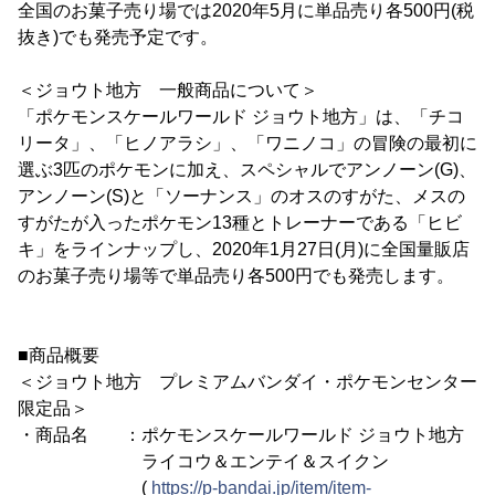
全国のお菓子売り場では2020年5月に単品売り各500円(税
抜き)でも発売予定です。
＜ジョウト地方 一般商品について＞
「ポケモンスケールワールド ジョウト地方」は、「チコ
リータ」、「ヒノアラシ」、「ワニノコ」の冒険の最初に
選ぶ3匹のポケモンに加え、スペシャルでアンノーン(G)、
アンノーン(S)と「ソーナンス」のオスのすがた、メスの
すがたが入ったポケモン13種とトレーナーである「ヒビ
キ」をラインナップし、2020年1月27日(月)に全国量販店
のお菓子売り場等で単品売り各500円でも発売します。
■商品概要
＜ジョウト地方 プレミアムバンダイ・ポケモンセンター
限定品＞
・商品名 ：ポケモンスケールワールド ジョウト地方
ライコウ＆エンテイ＆スイクン
(
https://p-bandai.jp/item/item-