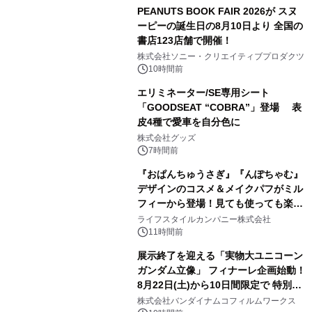
PEANUTS BOOK FAIR 2026が スヌ
ーピーの誕生日の8月10日より 全国の
書店123店舗で開催！
1
株式会社ソニー・クリエイティブプロダクツ
10時間前
エリミネーター/SE専用シート
「GOODSEAT “COBRA”」登場 表
皮4種で愛車を自分色に
2
株式会社グッズ
7時間前
『おぱんちゅうさぎ』『んぽちゃむ』
デザインのコスメ＆メイクパフがミル
フィーから登場！見ても使っても楽し
3
い、ポップでキュートなコレクショ
ライフスタイルカンパニー株式会社
ン。
11時間前
展示終了を迎える「実物大ユニコーン
ガンダム立像」 フィナーレ企画始動！
8月22日(土)から10日間限定で 特別映
4
像『UNICORN GUNDAM Statue ―
株式会社バンダイナムコフィルムワークス