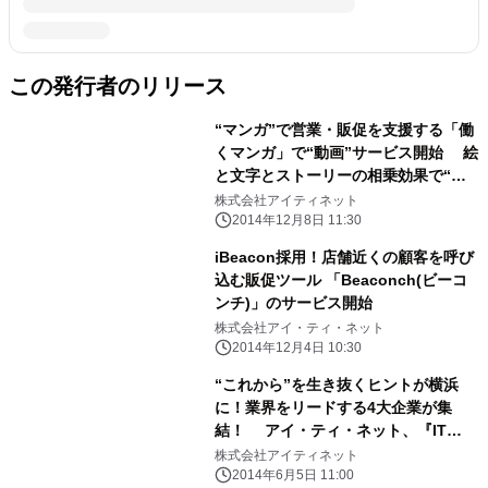
この発行者のリリース
“マンガ”で営業・販促を支援する「働
くマンガ」で“動画”サービス開始 絵
と文字とストーリーの相乗効果で“分
かりにくい”を“分かりやすい”に！
株式会社アイティネット
2014年12月8日 11:30
iBeacon採用！店舗近くの顧客を呼び
込む販促ツール 「Beaconch(ビーコ
ンチ)」のサービス開始
株式会社アイ・ティ・ネット
2014年12月4日 10:30
“これから”を生き抜くヒントが横浜
に！業界をリードする4大企業が集
結！ アイ・ティ・ネット、『IT
INNOVATION フォーラム2014 in横
株式会社アイティネット
浜』 2014年6月17日(火)、無料開催！
2014年6月5日 11:00