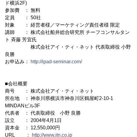
ド横浜2F)
参加費 ： 無料
定員 ： 50社
対象 ： 経営者様／マーケティング責任者様 限定
講師 ： 株式会社船井総合研究所 チーフコンサルタン
ト 斉藤 芳宜氏
株式会社アイ・ティ・ネット 代表取締役 小野
良勝
お申込み：
http://ipad-seminar.com/
■会社概要
商号 ： 株式会社アイ・ティ・ネット
所在地 ： 神奈川県横浜市神奈川区鶴屋町2-10-1
MINDANビル3F
代表者 ： 代表取締役 小野 良勝
設立 ： 2004年4月1日
資本金 ： 12,550,000円
URL ：
http://www.itn.co.jp