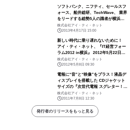
ソフトバンク、ニフティ、セールスフ
ォース、船井総研、TechWave、 業界
をリードする総勢5人の識者が横浜に
集結！ これからの経営のあり方、「増
株式会社アイ・ティ・ネット
客」「増益」を考える 「IT経営フォー
2013年4月17日 15:00
ラム2013 in 横浜」5月29日(水)に開催
新しい時代に乗り遅れないために！
アイ・ティ・ネット、『IT経営フォー
ラム2012 in横浜』 2012年5月22日
(火)、無料開催！
株式会社アイ・ティ・ネット
2012年5月8日 09:30
電報に“音”と“映像”をプラス！液晶デ
ィスプレイを搭載した CDジャケット
サイズの『次世代電報 スグレター！』
を発売
株式会社アイ・ティ・ネット
2011年7月8日 12:30
発行者のリリースをもっと見る