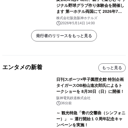
ジナル野球グラブ作り体験会を開催し
ます 第一ホテル両国にて 2026年7月
29日（水）
株式会社阪急阪神ホテルズ
2026年5月14日 14:00
発行者のリリースをもっと見る
エンタメの新着
もっと見る
日刊スポーツ×甲子園歴史館 特別企画
タイガースOB桧山進次郎氏によるト
ークショーを 8月30日（日）に開催！
阪神電気鉄道株式会社
36分前
～ 観光特急「青の交響曲（シンフォニ
ー）」 ～ 運行開始１０周年記念キャ
ンペーンを実施！