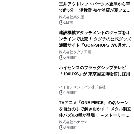
三井アウトレットパーク木更津から車
で約5分 湯舞音 袖ケ浦店が夏フェア
3
メニューを提供
株式会社楽久屋
1日前
建設機械アタッチメントのグッズをオ
ンラインで販売！ タグチの公式グッズ
通販サイト『GON-SHOP』が8月オー
4
プン
株式会社タグチ工業
5時間前
ハイセンスのフラッグシップテレビ
「100UXS」が 東京国立博物館に採用
5
ハイセンスジャパン株式会社
4時間前
TVアニメ『ONE PIECE』の名シーン
を自分の手で解き明かす！ メタル製立
体パズル3種が登場！ ～ストーリーと
6
ギミックが融合した 大人の体験型パズ
株式会社ハナヤマ
ルが8月7日(金)12時より先行予約受付
3時間前
開始～