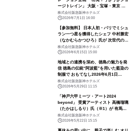
ージトレイン」 大阪・宝塚・東京 新
橋のホテルで 「おさるのジョージ×阪
株式会社阪急阪神ホテルズ
急電車」コラボフードを 販売します
2026年7月1日 16:00
【参加無料】 日本人初・パリでミシュ
ラン一つ星を獲得したシェフ 中村勝宏
（なかむらかつひろ）氏が 次世代の料
理人へ伝える開業25周年記念講演会
株式会社阪急阪神ホテルズ
「食品ロス削減 私たちの責務」を開催
2026年6月15日 15:00
地域との連携を深め、徳島の魅力を発
信 徳島の伝統“阿波藍”を用いた藍染の
制服で おもてなし2026年6月1日
（月）から 夏季限定で着用開始
株式会社阪急阪神ホテルズ
2026年5月29日 11:15
「神戸六甲ミーツ・アート2024
beyond」 受賞アーティスト 高橋瑠璃
（たかはしるり）氏（※1）が 有馬温
泉の石で五右衛門風呂釜に石彫刻！
株式会社阪急阪神ホテルズ
“浸かれる現代アート”が 「有馬温泉
2026年5月22日 15:15
太閤の湯」露天ゾーンに登場
夏休みの思い出に、親子で楽しむ オリ