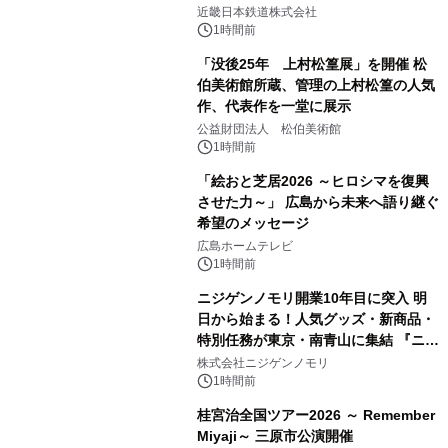
近畿日本鉄道株式会社
1時間前
「没後25年 上村松篁展」を開催 松
伯美術館所蔵、管理の上村松篁の人気
作、代表作を一堂に展示
公益財団法人 松伯美術館
1時間前
「絵おと芝居2026 ～ヒロシマを復興
させた力～」 広島から未来へ語り継ぐ
希望のメッセージ
広島ホームテレビ
1時間前
ニジゲンノモリ開業10年目に突入 明
日から始まる！人気グッズ・新商品・
特別任務が東京・南青山に集結 『ニジ
ゲンノモリ POPUPストア in Annex
株式会社ニジゲンノモリ
Aoyama』
1時間前
桂宮治全国ツアー2026 ～ Remember
Miyaji～ 三原市公演開催