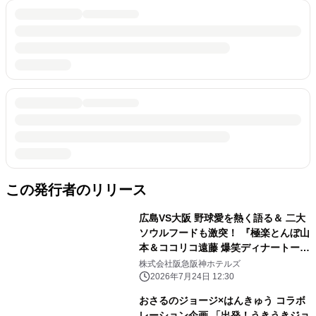
この発行者のリリース
広島VS大阪 野球愛を熱く語る＆ 二大
ソウルフードも激突！ 『極楽とんぼ山
本＆ココリコ遠藤 爆笑ディナートーク
ショー』開催 開催日：2026年9月22日
株式会社阪急阪神ホテルズ
（火・祝）／ 7月25日（土）チケット
2026年7月24日 12:30
販売開始
おさるのジョージ×はんきゅう コラボ
レーション企画 「出発！うきうきジョ