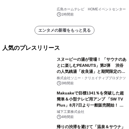
広島ホームテレビ HOMEイベントセンター
1時間前
エンタメの新着をもっと見る
人気のプレスリリース
スヌーピーの湯が登場！ 「サウナのあ
とに楽しむPEANUTS」第2弾 渋谷
の人気銭湯「改良湯」と期間限定のコ
1
ラボレーション サウナイキタイコラ
株式会社ソニー・クリエイティブプロダクツ
ボグッズも発売決定！
3時間前
Makuakeで目標1341％を突破した超
簡単＆小型テレビ用アンプ 「SW TV
Plus」8月7日より一般販売開始！ ケ
2
ーブル1本つなぐだけ、テレビの音が
城下工業株式会社
ぐっと豊かに
4時間前
帰りの渋滞を避けて「温泉＆サウナ」