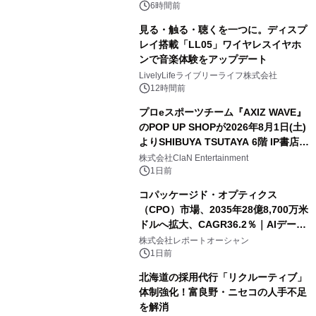
6時間前
見る・触る・聴くを一つに。ディスプ
レイ搭載「LL05」ワイヤレスイヤホ
ンで音楽体験をアップデート
LivelyLifeライブリーライフ株式会社
12時間前
プロeスポーツチーム『AXIZ WAVE』
のPOP UP SHOPが2026年8月1日(土)
よりSHIBUYA TSUTAYA 6階 IP書店で
開催決定！！
株式会社ClaN Entertainment
1日前
コパッケージド・オプティクス
（CPO）市場、2035年28億8,700万米
ドルへ拡大、CAGR36.2％｜AIデータ
センター・高速光通信需要が成長を加
株式会社レポートオーシャン
速
1日前
北海道の採用代行「リクルーティブ」
体制強化！富良野・ニセコの人手不足
を解消