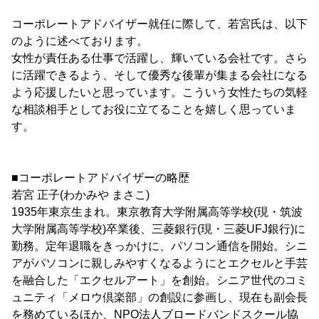
コーポレートアドバイザー就任に際して、若宮氏は、以下
のように述べております。
女性が責任ある仕事で活躍し、輝いている会社です。さら
に活躍できるよう、そして優秀な後輩が集まる会社になる
よう応援したいと思っています。こういう女性たちの気軽
な相談相手としてお役に立てることを嬉しく思っていま
す。
■コーポレートアドバイザーの略歴
若宮 正子(わかみや まさこ)
1935年東京生まれ。東京教育大学附属高等学校(現・筑波
大学附属高等学校)卒業後、三菱銀行(現・三菱UFJ銀行)に
勤務。定年退職をきっかけに、パソコン通信を開始。シニ
アがパソコンに親しみやすくなるようにとエクセルと手芸
を融合した「エクセルアート」を創始。シニア世代のコミ
ュニティ「メロウ倶楽部」の創設に参画し、現在も副会長
を務めているほか、NPO法人ブロードバンドスクール協