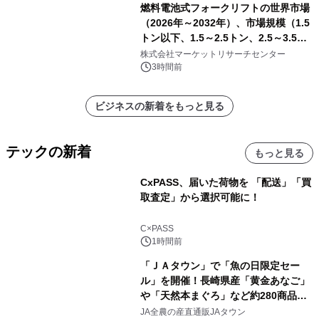
燃料電池式フォークリフトの世界市場
（2026年～2032年）、市場規模（1.5
トン以下、1.5～2.5トン、2.5～3.5ト
ン、3.5～5.0トン、その他）・分析レ
株式会社マーケットリサーチセンター
ポートを発表
3時間前
ビジネスの新着をもっと見る
テックの新着
もっと見る
CxPASS、届いた荷物を 「配送」「買
取査定」から選択可能に！
C×PASS
1時間前
「ＪＡタウン」で「魚の日限定セー
ル」を開催！長崎県産「黄金あなご」
や「天然本まぐろ」など約280商品を
販売！～毎月１０日の定例企画～
JA全農の産直通販JAタウン