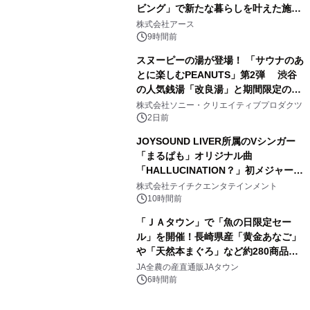
ビング」で新たな暮らしを叶えた施工
3
事例を株式会社アースが公開
株式会社アース
9時間前
スヌーピーの湯が登場！ 「サウナのあ
とに楽しむPEANUTS」第2弾 渋谷
の人気銭湯「改良湯」と期間限定のコ
4
ラボレーション サウナイキタイコラ
株式会社ソニー・クリエイティブプロダクツ
ボグッズも発売決定！
2日前
JOYSOUND LIVER所属のVシンガー
「まるぱも」オリジナル曲
「HALLUCINATION？」初メジャー配
5
信リリース決定！
株式会社テイチクエンタテインメント
10時間前
「ＪＡタウン」で「魚の日限定セー
ル」を開催！長崎県産「黄金あなご」
や「天然本まぐろ」など約280商品を
6
販売！～毎月１０日の定例企画～
JA全農の産直通販JAタウン
6時間前