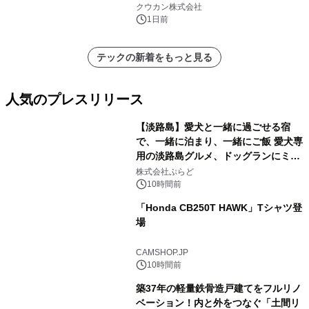
クウカン株式会社
1日前
テックの新着をもっと見る
人気のプレスリリース
【淡路島】愛犬と一緒に過ごせる宿
で、一緒に泊まり、一緒にご飯 愛犬専
用の淡路島グルメ、ドッグランにミニ
1
プール グランピングとトレーラーハウ
株式会社ぷらど
スの2施設で
10時間前
「Honda CB250T HAWK」Tシャツ登
場
2
CAMSHOP.JP
10時間前
築37年の軽量鉄骨造戸建てをフルリノ
ベーション！内と外をつなぐ「土間リ