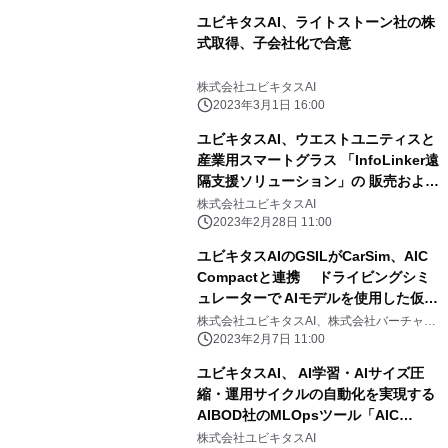
ユビキタスAI、ライトストーン社の株
式取得、子会社化で合意
株式会社ユビキタスAI
2023年3月1日 16:00
ユビキタスAI、ウエストユニティスと
産業用スマートグラス 「InfoLinker遠
隔支援ソリューション」の 販売および
事業連携について合意
株式会社ユビキタスAI
2023年2月28日 11:00
ユビキタスAIのGSILがCarSim、AIC
Compactと連携 ドライビングシミ
ュレーターで AIモデルを使用した仮想
ECUを検証可能に
株式会社ユビキタスAI、株式会社バーチャル
メカニクス、株式会社AIBOD
2023年2月7日 11:00
ユビキタスAI、 AI学習・AIサイズ圧
縮・運用サイクルの自動化を実現する
AIBOD社のMLOpsツール「AIC
Compact」を 1月17日(火)に提供開始
株式会社ユビキタスAI