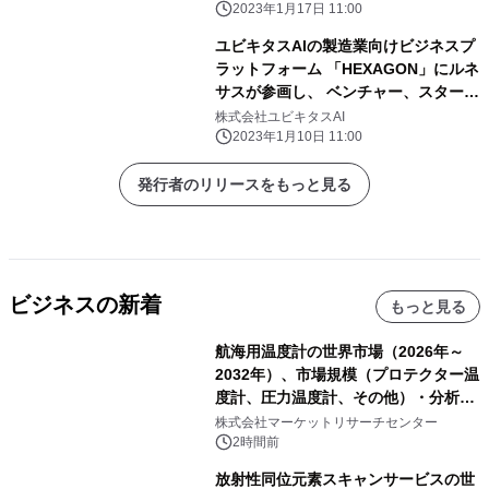
2023年1月17日 11:00
ユビキタスAIの製造業向けビジネスプ
ラットフォーム 「HEXAGON」にルネ
サスが参画し、 ベンチャー、スタート
アップや教育機関の活動を支援
株式会社ユビキタスAI
2023年1月10日 11:00
発行者のリリースをもっと見る
ビジネスの新着
もっと見る
航海用温度計の世界市場（2026年～
2032年）、市場規模（プロテクター温
度計、圧力温度計、その他）・分析レ
ポートを発表
株式会社マーケットリサーチセンター
2時間前
放射性同位元素スキャンサービスの世