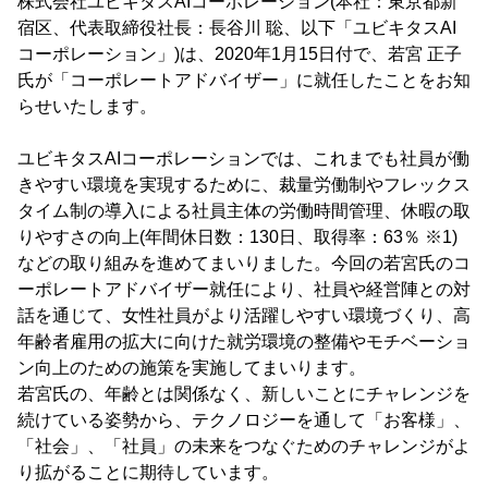
株式会社ユビキタスAIコーポレーション(本社：東京都新
宿区、代表取締役社長：長谷川 聡、以下「ユビキタスAI
コーポレーション」)は、2020年1月15日付で、若宮 正子
氏が「コーポレートアドバイザー」に就任したことをお知
らせいたします。
ユビキタスAIコーポレーションでは、これまでも社員が働
きやすい環境を実現するために、裁量労働制やフレックス
タイム制の導入による社員主体の労働時間管理、休暇の取
りやすさの向上(年間休日数：130日、取得率：63％ ※1)
などの取り組みを進めてまいりました。今回の若宮氏のコ
ーポレートアドバイザー就任により、社員や経営陣との対
話を通じて、女性社員がより活躍しやすい環境づくり、高
年齢者雇用の拡大に向けた就労環境の整備やモチベーショ
ン向上のための施策を実施してまいります。
若宮氏の、年齢とは関係なく、新しいことにチャレンジを
続けている姿勢から、テクノロジーを通して「お客様」、
「社会」、「社員」の未来をつなぐためのチャレンジがよ
り拡がることに期待しています。