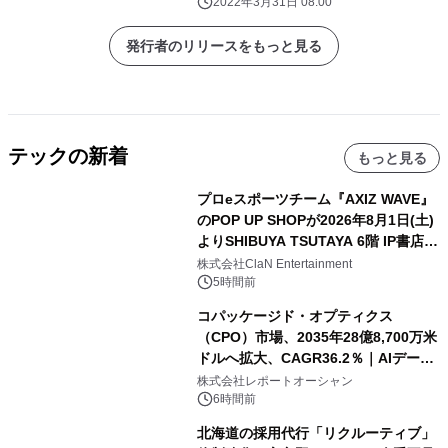
2022年3月31日 08:00
発行者のリリースをもっと見る
テックの新着
もっと見る
プロeスポーツチーム『AXIZ WAVE』
のPOP UP SHOPが2026年8月1日(土)
よりSHIBUYA TSUTAYA 6階 IP書店で
開催決定！！
株式会社ClaN Entertainment
5時間前
コパッケージド・オプティクス
（CPO）市場、2035年28億8,700万米
ドルへ拡大、CAGR36.2％｜AIデータ
センター・高速光通信需要が成長を加
株式会社レポートオーシャン
速
6時間前
北海道の採用代行「リクルーティブ」