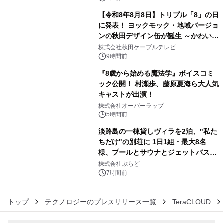
【令和8年8月8日】トリプル「8」の日
に発表！ ヨックモック・地域バージョ
ンの秋田デザイン缶が誕生 ～かわいい
4
秋田犬の子犬と秋田の四季と名所を巡
株式会社秋田ケーブルテレビ
るパッケージ～ 9月1日(火)秋田県内で
9時間前
販売開始
『8歳から始める魔法学』ボイスコミ
ック公開！ 村瀬歩、藤原夏海ら大人気
キャストが出演！
5
株式会社オーバーラップ
5時間前
淡路島の一棟貸しヴィラを2泊、"私た
ちだけ"の別荘に 1日1組・最大8名
様、プールとサウナとジェットバス付
6
きで Villa Mon Temps AWAJIの連泊
株式会社ぷらど
素泊りプラン
7時間前
トップ
テクノロジーのプレスリリース一覧
TeraCLOUD