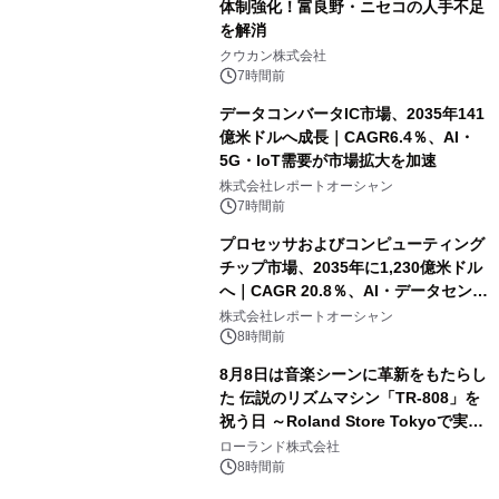
体制強化！富良野・ニセコの人手不足
を解消
クウカン株式会社
7時間前
データコンバータIC市場、2035年141
億米ドルへ成長｜CAGR6.4％、AI・
5G・IoT需要が市場拡大を加速
株式会社レポートオーシャン
7時間前
プロセッサおよびコンピューティング
チップ市場、2035年に1,230億米ドル
へ｜CAGR 20.8％、AI・データセンタ
ー需要が成長を牽引
株式会社レポートオーシャン
8時間前
8月8日は音楽シーンに革新をもたらし
た 伝説のリズムマシン「TR-808」を
祝う日 ～Roland Store Tokyoで実機
を展示しての 記念キャンペーンを開
ローランド株式会社
催 英国ラジオ「NTS」の 特別プログ
8時間前
ラムや、「TR-808」を愛する伝説的