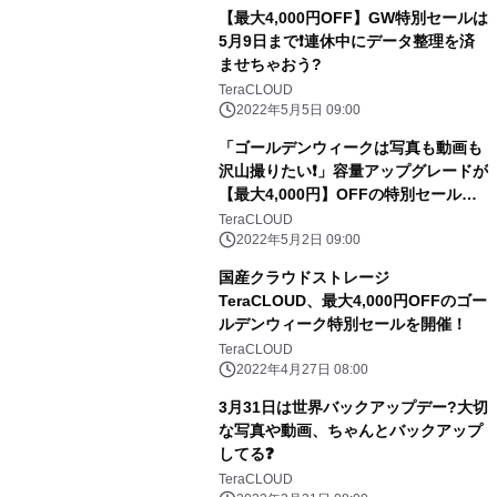
【最大4,000円OFF】GW特別セールは
5月9日まで❗️連休中にデータ整理を済
ませちゃおう?
TeraCLOUD
2022年5月5日 09:00
「ゴールデンウィークは写真も動画も
沢山撮りたい❗️」容量アップグレードが
【最大4,000円】OFFの特別セール開
催?
TeraCLOUD
2022年5月2日 09:00
国産クラウドストレージ
TeraCLOUD、最大4,000円OFFのゴー
ルデンウィーク特別セールを開催！
TeraCLOUD
2022年4月27日 08:00
3月31日は世界バックアップデー?大切
な写真や動画、ちゃんとバックアップ
してる❓
TeraCLOUD