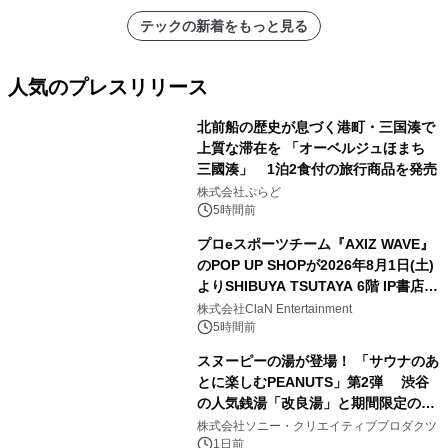
アーティストを フィーチャーしたアニ
テックの新着をもっと見る
メーションを公開～
人気のプレスリリース
北前船の歴史が息づく港町・三国湊で
上質な滞在を 「オーベルジュほまち
三國湊」 1泊2食付の旅行商品を発売
1
株式会社ぷらど
5時間前
プロeスポーツチーム『AXIZ WAVE』
のPOP UP SHOPが2026年8月1日(土)
よりSHIBUYA TSUTAYA 6階 IP書店で
2
開催決定！！
株式会社ClaN Entertainment
5時間前
スヌーピーの湯が登場！ 「サウナのあ
とに楽しむPEANUTS」第2弾 渋谷
の人気銭湯「改良湯」と期間限定のコ
3
ラボレーション サウナイキタイコラ
株式会社ソニー・クリエイティブプロダクツ
ボグッズも発売決定！
1日前