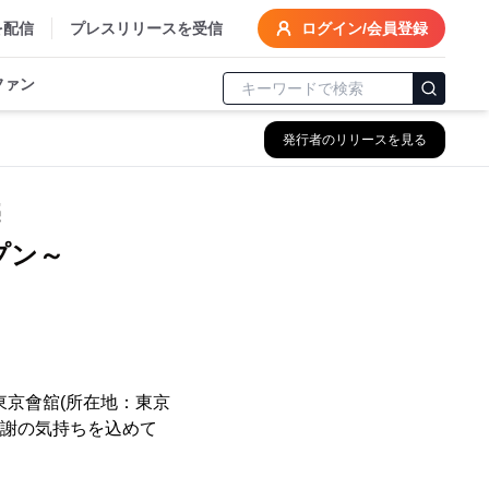
を配信
プレスリリースを受信
ログイン/会員登録
ファン
発行者のリリースを見る
売
プン～
東京會舘(所在地：東京
感謝の気持ちを込めて