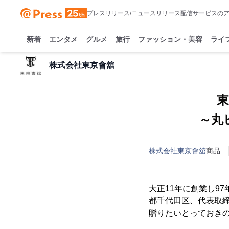
プレスリリース/ニュースリリース配信サービスの
新着
エンタメ
グルメ
旅行
ファッション・美容
ライ
株式会社東京會舘
～丸
株式会社東京會舘
商品
大正11年に創業し9
都千代田区、代表取締
贈りたいとっておき