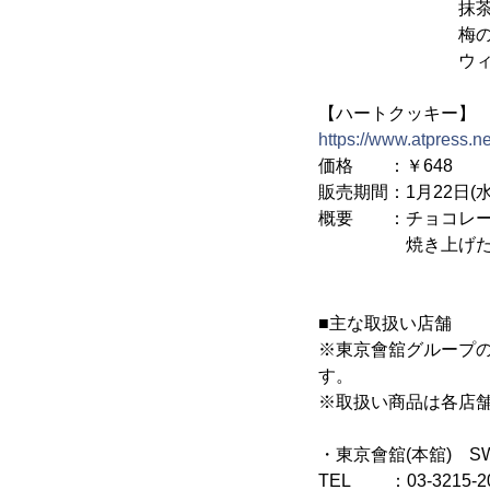
抹茶そして新作
梅のソフトク
ウィンターシー
【ハートクッキー】
https://www.atpress.
価格 ：￥648
販売期間：1月22日(水
概要 ：チョコレー
焼き上げたクッ
■主な取扱い店舗
※東京會舘グループ
す。
※取扱い商品は各店
・東京會舘(本舘) SW
TEL ：03-3215-2