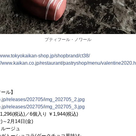
プティフール・ノワール
//www.tokyokaikan-shop.jp/shopbrand/ct38/
://www.kaikan.co.jp/restaurant/pastryshop/menu/valentine2020.h
ワール】
ne.jp/releases/202705/img_202705_2.jpg
ne.jp/releases/202705/img_202705_3.jpg
96(税込)／6個入り ￥1,944(税込)
)～2月14日(金)
ルージュ
ョコラ(ダークチョコ風味)を