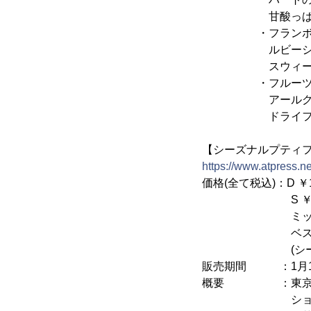
甘酸っぱいスト
・フランボワ
ルビーショコラ
スウィートチョ
・フルーツテ
アールグレイガ
ドライフルー
【シーズナルプティ
https://www.atpress.
価格(全て税込)：D ￥1
S ￥2,7
ミック
ベストセレクシ
(シーズナルプテ
販売期間 ：1月15日
概要 ：東京會舘
ショコラ＆オラ