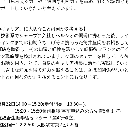
l Gymは、「自ら考える力」や「適切な判断力」を高め、社会の課題
サポートしていきたいと考えています。
のキャリア」に大切なことは何かを考える】
技術系でシャープに入社しヘルシオの開発に携わった後、ライ
ティングまでの初期立ち上げ等に携わった筒井藍氏をお招きして
MBAを取得し、その知識と経験を活かして転職後フランスの子
ング戦略等を検討されています。今回のセミナーを通じて、今
たお話を伺うことで、自身のキャリア構築に活かし実践してい
さまざまな知見を得て知力を鍛えることは、さほど関係がない
ントとは何なのか」を考えるヒントにもなります。
22日14:00～15:20(受付開始：13:30～)、
:50個別相談(事前申込みの方先着5名まで)
総合生涯学習センター「第4研修室」
2-2-500 大阪駅前第2ビル5階