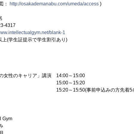
図：
http://osakademanabu.com/umeda/access
)
名
-4317
www.intellectualgym.net/blank-1
以上(学生証提示で学生割引あり)
女性のキャリア」講演 14:00～15:00
応答 15:00～15:20
談 15:20～15:50(事前申込みの方先着5名
l Gym
み
月