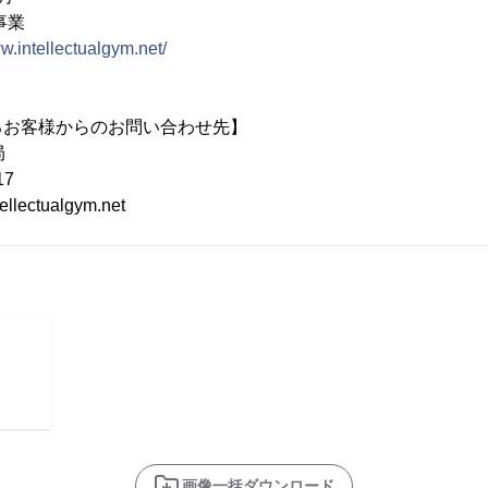
事業
ww.intellectualgym.net/
るお客様からのお問い合わせ先】
局
17
llectualgym.net
画像一括ダウンロード