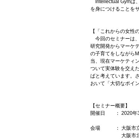
Intellectua
を身につけることを
【「これからの女性
今回のセミナーは、
研究開発からマーケ
の子育てをしながら
当、現在マーケティ
ついて実体験を交え
ばと考えています。
おいて「大切なポイ
【セミナー概要】
開催日 ： 2020年3月
15:20～15
会場 ： 大阪市立
大阪市北区梅田1-