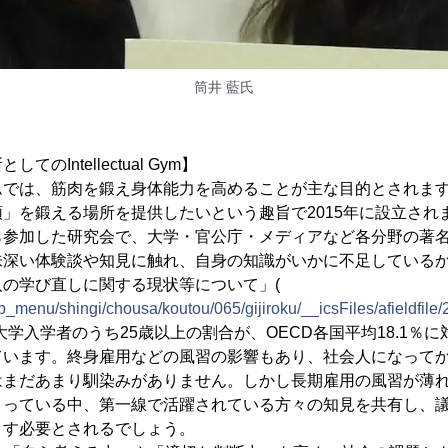
筒井 藍氏
のIntellectual Gym】
、筋肉を鍛え身体能力を高めることが主な目的とされます。Intell
」を鍛える場所を提供したいという趣旨で2015年に設立され
参加した研究会で、大学・官公庁・メディアなど各分野の著名
味深い体験談や知見に触れ、自身の知識がいかに不足している
の学び直しに関する現状等について」(
/b_menu/shingi/chousa/koutou/065/gijiroku/__icsFiles/afieldfil
学入学者のうち25歳以上の割合が、OECD各国平均18.1％に
ています。終身雇用などの風習の影響もあり、社会人になって
はまだあまり馴染みがありません。しかし長期雇用の風習が薄
まっている中、第一線で活躍されている方々の知見を共有し、
ます必要とされるでしょう。