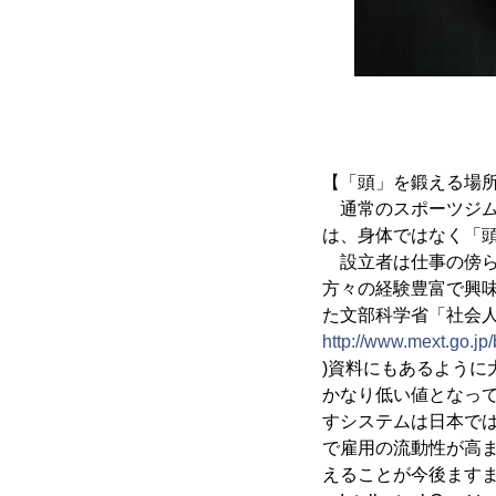
【「頭」を鍛える場所として
通常のスポーツジムでは
は、身体ではなく「頭
設立者は仕事の傍ら
方々の経験豊富で興
た文部科学省「社会人
http://www.mext.go.jp
)資料にもあるように大
かなり低い値となっ
すシステムは日本で
で雇用の流動性が高
えることが今後ます