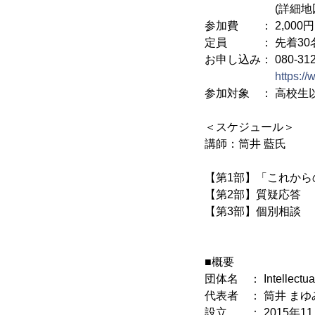
(詳細地
参加費 ： 2,000円
定員 ： 先着30
お申し込み： 080-3123
https://
参加対象 ： 高校生
＜スケジュール＞
講師：筒井 藍氏
【第1部】「これからの
【第2部】質疑
【第3部】個別相
■概要
団体名 ： Intellectua
代表者 ： 筒井 まゆ
設立 ： 2015年11