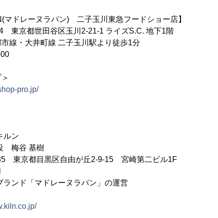
LAPIN(マドレーヌラパン) 二子玉川東急フードショー店】
4 東京都世田谷区玉川2-21-1 ライズS.C. 地下1階
大井町線 二子玉川駅より徒歩1分
00
プ＞
shop-pro.jp/
キルン
役 梅谷 基樹
035 東京都目黒区自由が丘2-9-15 宮崎第二ビル1F
月
ブランド「マドレーヌラパン」の運営
.kiln.co.jp/