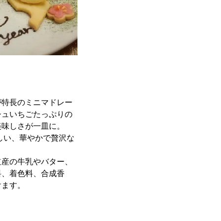
が特長のミニマドレー
シュいちごたっぷりの
美味しさが一皿に。
しい、華やかで贅沢な
道産の牛乳やバター、
料、着色料、合成香
けます。