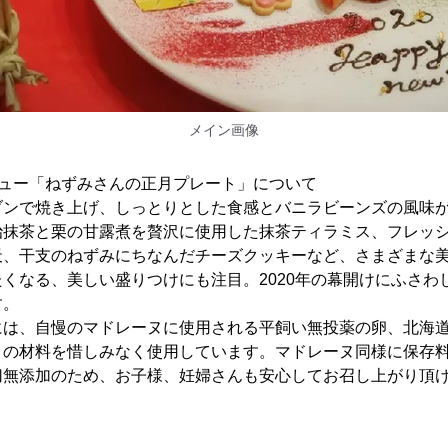
メイン画像
ニュー「ねずみさんの正月プレート」について
ブンで焼き上げ、しっとりとした食感とバニラビーンズの風味
治抹茶と栗の甘露煮を贅沢に使用した抹茶ティラミス、フレッ
天、干支のねずみにちなんだチーズクッキーなど、さまざまな
くなる、美しい盛りつけにも注目。2020年の幕開けにふさわ
す。
には、自慢のマドレーヌに使用される平飼い無投薬の卵、北海
りの材料を惜しみなく使用しています。マドレーヌ同様に保存
切無添加のため、お子様、妊婦さんも安心してお召し上がり頂