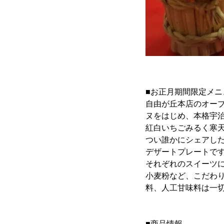
■お正月期間限定メ
自由が丘本店のオー
ヌをはじめ、本格宇
紅白いちごみるく寒
つい誰かにシェアした
デザートプレートで
それぞれのスイーツ
小麦粉など、こだわ
料、人工甘味料は一
■商品情報