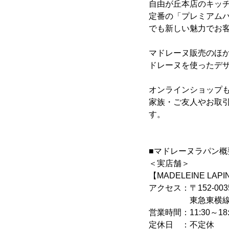
自由が丘本店のキッ
定番の「プレミアム
でも新しい魅力でお
マドレーヌ販売のほ
ドレーヌを使ったデ
オンラインショップ
家族・ご友人やお取
す。
■マドレーヌラパン概
＜実店舗＞
【MADELEINE L
アクセス：〒152-00
東急東横線・大井
営業時間：11:30～18
定休日 ：不定休