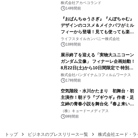
株式会社アカベコランド
14時間前
『おぱんちゅうさぎ』『んぽちゃむ』
デザインのコスメ＆メイクパフがミル
フィーから登場！見ても使っても楽し
4
い、ポップでキュートなコレクショ
ライフスタイルカンパニー株式会社
ン。
18時間前
展示終了を迎える「実物大ユニコーン
ガンダム立像」 フィナーレ企画始動！
8月22日(土)から10日間限定で 特別映
5
像『UNICORN GUNDAM Statue ―
株式会社バンダイナムコフィルムワークス
BEYOND POSSIBILITY ―』を上映！
17時間前
空気階段・水川かたまり 初舞台・初
主演作！朝ドラ『ブギウギ』作者・足
立紳の青春小説を舞台化『春よ来い、
6
マジで来い』キービジュアル解禁！
（株）キョードーメディアス
9時間前
トップ
ビジネスのプレスリリース一覧
株式会社エード・ラ