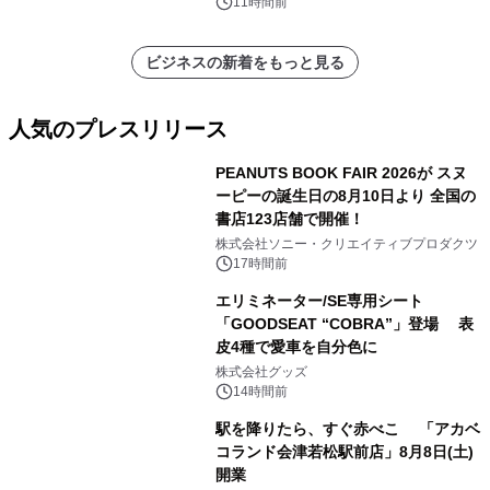
表
11時間前
ビジネスの新着をもっと見る
人気のプレスリリース
PEANUTS BOOK FAIR 2026が スヌ
ーピーの誕生日の8月10日より 全国の
書店123店舗で開催！
1
株式会社ソニー・クリエイティブプロダクツ
17時間前
エリミネーター/SE専用シート
「GOODSEAT “COBRA”」登場 表
皮4種で愛車を自分色に
2
株式会社グッズ
14時間前
駅を降りたら、すぐ赤べこ 「アカベ
コランド会津若松駅前店」8月8日(土)
開業
3