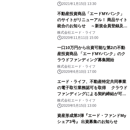
2021年1月15日 13:30
不動産投資商品「エードMYバンク」
のサイトがリニューアル！ 商品サイト
統合のお知らせ ～新規会員登録及び
出資キャンペーンも実施～
株式会社エード・ライフ
2020年11月11日 15:00
一口10万円から出資可能な第2の不動
産投資商品 「エードMYバンク」のク
ラウドファンディング募集開始
株式会社エード・ライフ
2020年6月10日 17:00
エード・ライフ、不動産特定共同事業
の電子取引業務認可を取得 クラウド
ファンディングによる契約締結が可能
に
株式会社エード・ライフ
2020年5月15日 13:00
資産形成第3弾『エード・ファンドMy
シェア3号』 出資募集のお知らせ