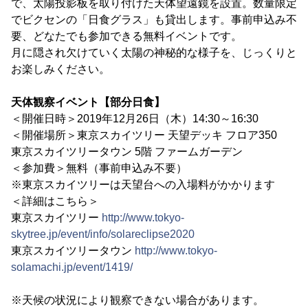
で、太陽投影板を取り付けた天体望遠鏡を設置。数量限定
でビクセンの「日食グラス」も貸出します。事前申込み不
要、どなたでも参加できる無料イベントです。
月に隠され欠けていく太陽の神秘的な様子を、じっくりと
お楽しみください。
天体観察イベント【部分日食】
＜開催日時＞2019年12月26日（木）14:30～16:30
＜開催場所＞東京スカイツリー 天望デッキ フロア350
東京スカイツリータウン 5階 ファームガーデン
＜参加費＞無料（事前申込み不要）
※東京スカイツリーは天望台への入場料がかかります
＜詳細はこちら＞
東京スカイツリー
http://www.tokyo-
skytree.jp/event/info/solareclipse2020
東京スカイツリータウン
http://www.tokyo-
solamachi.jp/event/1419/
※天候の状況により観察できない場合があります。