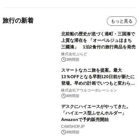
旅行の新着
もっと見る
北前船の歴史が息づく港町・三国湊で
上質な滞在を 「オーベルジュほまち
三國湊」 1泊2食付の旅行商品を発売
株式会社ぷらど
3時間前
スマートなカニ旅を提案。最大
13％OFFとなる早割120日前が新たに
登場。早めの計画でいつもと変わらぬ
大人の冬旅を。ー夕日ヶ浦温泉「佳松
株式会社アウルコーポレーション
苑 別邸ふうか」ー
4時間前
デスクにハイエースがやってきた。
「ハイエース型ふせんホルダー」
Amazonで予約販売開始
CAMSHOP.JP
4時間前