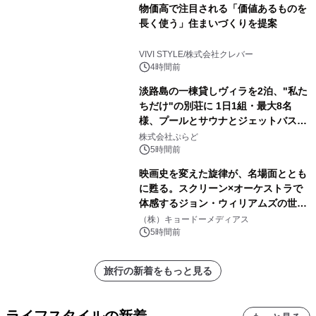
物価高で注目される「価値あるものを
長く使う」住まいづくりを提案
VIVI STYLE/株式会社クレバー
4時間前
淡路島の一棟貸しヴィラを2泊、"私た
ちだけ"の別荘に 1日1組・最大8名
様、プールとサウナとジェットバス付
きで Villa Mon Temps AWAJIの連泊
株式会社ぷらど
素泊りプラン
5時間前
映画史を変えた旋律が、名場面ととも
に甦る。スクリーン×オーケストラで
体感するジョン・ウィリアムズの世
界。ジョン・ウィリアムズ：シネマ・
（株）キョードーメディアス
スペクタキュラー・コンサート 開催決
5時間前
定！
旅行の新着をもっと見る
ライフスタイルの新着