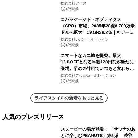
誕生
株式会社アース
4時間前
コパッケージド・オプティクス
（CPO）市場、2035年28億8,700万米
ドルへ拡大、CAGR36.2％｜AIデータ
センター・高速光通信需要が成長を加
株式会社レポートオーシャン
速
4時間前
スマートなカニ旅を提案。最大
13％OFFとなる早割120日前が新たに
登場。早めの計画でいつもと変わらぬ
大人の冬旅を。ー夕日ヶ浦温泉「佳松
株式会社アウルコーポレーション
苑 別邸ふうか」ー
4時間前
ライフスタイルの新着をもっと見る
人気のプレスリリース
スヌーピーの湯が登場！ 「サウナのあ
とに楽しむPEANUTS」第2弾 渋谷