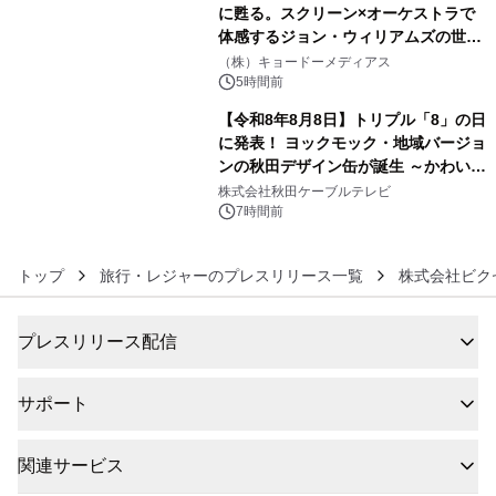
に甦る。スクリーン×オーケストラで
体感するジョン・ウィリアムズの世
5
界。ジョン・ウィリアムズ：シネマ・
（株）キョードーメディアス
スペクタキュラー・コンサート 開催決
5時間前
定！
【令和8年8月8日】トリプル「8」の日
に発表！ ヨックモック・地域バージョ
ンの秋田デザイン缶が誕生 ～かわいい
6
秋田犬の子犬と秋田の四季と名所を巡
株式会社秋田ケーブルテレビ
るパッケージ～ 9月1日(火)秋田県内で
7時間前
販売開始
トップ
旅行・レジャーのプレスリリース一覧
株式会社ビク
プレスリリース配信
サポート
関連サービス