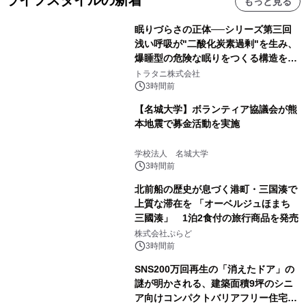
もっと見る
眠りづらさの正体──シリーズ第三回
浅い呼吸が"二酸化炭素過剰"を生み、
爆睡型の危険な眠りをつくる構造を解
説
トラタニ株式会社
3時間前
【名城大学】ボランティア協議会が熊
本地震で募金活動を実施
学校法人 名城大学
3時間前
北前船の歴史が息づく港町・三国湊で
上質な滞在を 「オーベルジュほまち
三國湊」 1泊2食付の旅行商品を発売
株式会社ぷらど
3時間前
SNS200万回再生の「消えたドア」の
謎が明かされる、建築面積9坪のシニ
ア向けコンパクトバリアフリー住宅が