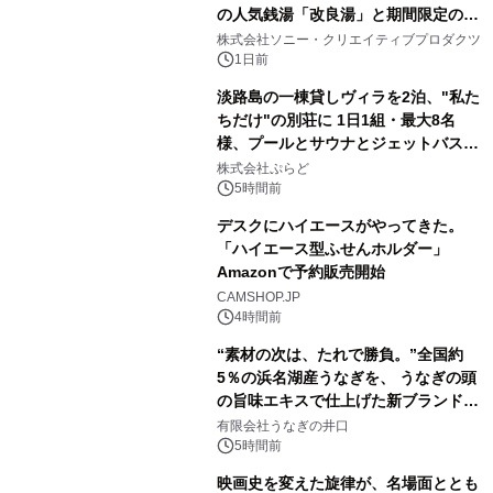
の人気銭湯「改良湯」と期間限定のコ
1
ラボレーション サウナイキタイコラ
株式会社ソニー・クリエイティブプロダクツ
ボグッズも発売決定！
1日前
淡路島の一棟貸しヴィラを2泊、"私た
ちだけ"の別荘に 1日1組・最大8名
様、プールとサウナとジェットバス付
2
きで Villa Mon Temps AWAJIの連泊
株式会社ぷらど
素泊りプラン
5時間前
デスクにハイエースがやってきた。
「ハイエース型ふせんホルダー」
Amazonで予約販売開始
3
CAMSHOP.JP
4時間前
“素材の次は、たれで勝負。”全国約
5％の浜名湖産うなぎを、 うなぎの頭
の旨味エキスで仕上げた新ブランド
4
「井口の誉」誕生
有限会社うなぎの井口
5時間前
映画史を変えた旋律が、名場面ととも