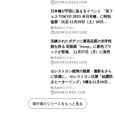
2023年11月21日 13:00
日本橋が宇宙に染まるイベント 「宙フ
ェス TOKYO 2023 ＠日本橋」に特別
協賛・出店 11月25日（土）26日
（日）開催
株式会社ビクセン
2023年11月16日 13:00
洗練されたボディに最高品質の光学性
能を誇る 双眼鏡「hoop」に新色ブラ
ックが登場。 11月27日（月）に発売
株式会社ビクセン
2023年11月14日 13:00
セレストロン鏡筒の観察・撮影をさら
に快適に。 セレストロン社製「結露防
止ヒーターリング」5種を11月16日
（木）に発売。
株式会社ビクセン
2023年11月9日 13:00
発行者のリリースをもっと見る