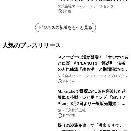
レス、連続ホットプレスライン、真空
株式会社マーケットリサーチセンター
成形、その他）・分析レポートを発表
8分前
ビジネスの新着をもっと見る
人気のプレスリリース
スヌーピーの湯が登場！ 「サウナのあ
とに楽しむPEANUTS」第2弾 渋谷
の人気銭湯「改良湯」と期間限定のコ
1
ラボレーション サウナイキタイコラ
株式会社ソニー・クリエイティブプロダクツ
ボグッズも発売決定！
3時間前
Makuakeで目標1341％を突破した超
簡単＆小型テレビ用アンプ 「SW TV
Plus」8月7日より一般販売開始！ ケ
2
ーブル1本つなぐだけ、テレビの音が
城下工業株式会社
ぐっと豊かに
4時間前
帰りの渋滞を避けて「温泉＆サウナ」