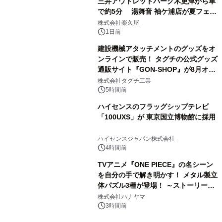
三井アウトレットパーク木更津から車
で約5分 湯舞音 袖ケ浦店が夏フェア
3
メニューを提供
株式会社楽久屋
1日前
建設機械アタッチメントのグッズをオ
ンラインで販売！ タグチの公式グッズ
通販サイト『GON-SHOP』が8月オー
4
プン
株式会社タグチ工業
5時間前
ハイセンスのフラッグシップテレビ
「100UXS」が 東京国立博物館に採用
5
ハイセンスジャパン株式会社
4時間前
TVアニメ『ONE PIECE』の名シーン
を自分の手で解き明かす！ メタル製立
体パズル3種が登場！ ～ストーリーと
6
ギミックが融合した 大人の体験型パズ
株式会社ハナヤマ
ルが8月7日(金)12時より先行予約受付
3時間前
開始～