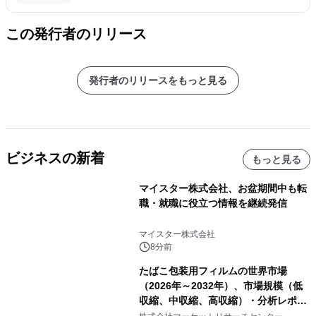
この発行者のリリース
発行者のリリースをもっと見る
ビジネスの新着
もっと見る
マイスター株式会社、お盆期間中も転
職・就職に役立つ情報を継続発信
マイスター株式会社
8分前
たばこ包装用フィルムの世界市場
（2026年～2032年）、市場規模（低
収縮、中収縮、高収縮）・分析レポー
トを発表