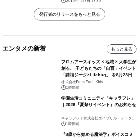
2010年4月7日 17:30
発行者のリリースをもっと見る
エンタメの新着
もっと見る
フロムアースキッズ × 地域 × 大学生が
創る、 子どもたちの「自育」イベント
「諸福ジーク×Lifehug」 を8月23日
(日)開催
株式会社From Earth Kids
1時間前
学園生活コミュニティ「キャラフレ」
｜2026『夏祭りイベント』のお知らせ
キャラフレ｜株式会社エイプリル・データ・
デザインズ
1時間前
『8歳から始める魔法学』ボイスコミ