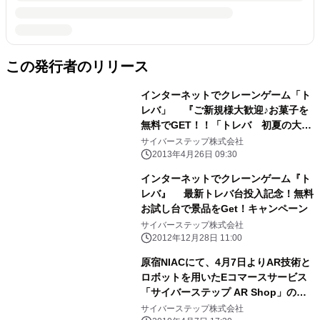
この発行者のリリース
インターネットでクレーンゲーム「ト
レバ」 『ご新規様大歓迎♪お菓子を
無料でGET！！「トレバ 初夏の大感
謝祭！」』 キャンペーン開催のお知ら
サイバーステップ株式会社
せ
2013年4月26日 09:30
インターネットでクレーンゲーム『ト
レバ』 最新トレバ台投入記念！無料
お試し台で景品をGet！キャンペーン
サイバーステップ株式会社
2012年12月28日 11:00
原宿NIACにて、4月7日よりAR技術と
ロボットを用いたEコマースサービス
「サイバーステップ AR Shop」の試
験サービスを開始！
サイバーステップ株式会社