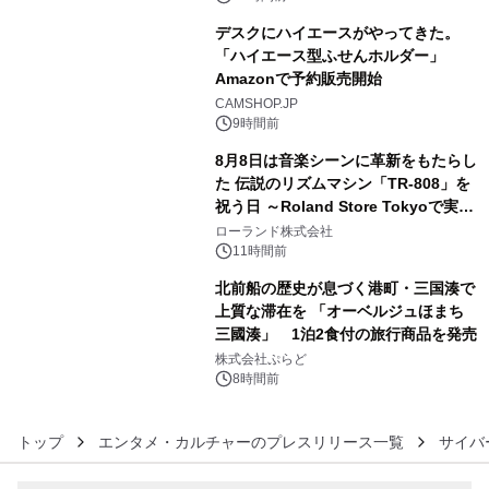
販売開始
デスクにハイエースがやってきた。
「ハイエース型ふせんホルダー」
Amazonで予約販売開始
4
CAMSHOP.JP
9時間前
8月8日は音楽シーンに革新をもたらし
た 伝説のリズムマシン「TR-808」を
祝う日 ～Roland Store Tokyoで実機
5
を展示しての 記念キャンペーンを開
ローランド株式会社
催 英国ラジオ「NTS」の 特別プログ
11時間前
ラムや、「TR-808」を愛する伝説的
北前船の歴史が息づく港町・三国湊で
アーティストを フィーチャーしたアニ
上質な滞在を 「オーベルジュほまち
メーションを公開～
三國湊」 1泊2食付の旅行商品を発売
6
株式会社ぷらど
8時間前
トップ
エンタメ・カルチャーのプレスリリース一覧
サイバ