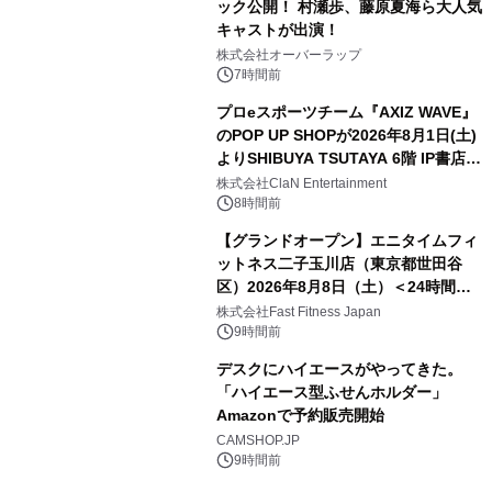
ック公開！ 村瀬歩、藤原夏海ら大人気
キャストが出演！
株式会社オーバーラップ
7時間前
プロeスポーツチーム『AXIZ WAVE』
のPOP UP SHOPが2026年8月1日(土)
よりSHIBUYA TSUTAYA 6階 IP書店で
開催決定！！
株式会社ClaN Entertainment
8時間前
【グランドオープン】エニタイムフィ
ットネス二子玉川店（東京都世田谷
区）2026年8月8日（土）＜24時間年
中無休のフィットネスジム＞
株式会社Fast Fitness Japan
9時間前
デスクにハイエースがやってきた。
「ハイエース型ふせんホルダー」
Amazonで予約販売開始
CAMSHOP.JP
9時間前