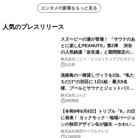
エンタメの新着をもっと見る
人気のプレスリリース
スヌーピーの湯が登場！ 「サウナのあ
とに楽しむPEANUTS」第2弾 渋谷
の人気銭湯「改良湯」と期間限定のコ
1
ラボレーション サウナイキタイコラ
株式会社ソニー・クリエイティブプロダクツ
ボグッズも発売決定！
1日前
淡路島の一棟貸しヴィラを2泊、"私た
ちだけ"の別荘に 1日1組・最大8名
様、プールとサウナとジェットバス付
2
きで Villa Mon Temps AWAJIの連泊
株式会社ぷらど
素泊りプラン
9時間前
【令和8年8月8日】トリプル「8」の日
に発表！ ヨックモック・地域バージョ
ンの秋田デザイン缶が誕生 ～かわいい
3
秋田犬の子犬と秋田の四季と名所を巡
株式会社秋田ケーブルテレビ
るパッケージ～ 9月1日(火)秋田県内で
12時間前