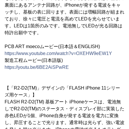
裏面にあるアンテナ回路が、iPhoneが発する電波をキャ
ッチし、基板の表に回ります。表面には増幅回路が組まれ
ており、徐々に電圧と電流を高めてLEDを光らせていま
す。LEDは1箇所のみです。電池無しでLEDが光る回路は
特許出願中です。
PCB ART moecoムービー(日本語＆ENGLISH)
https://www.youtube.com/watch?v=OXEHW9eEW1Y
製造工程ムービー(日本語版)
https://youtu.be/6BE2AiSPwRE
【「R2-D2(TM)」デザインの「FLASH iPhone 11シリー
ズ用ケース」】
FLASH R2-D2(TM) 基板アート iPhoneケースは、電池無
しでR2-D2(TM)のステータス・ディスプレイ部に実装した
赤色LEDが1個、iPhone自身が発する電波を電力に変換
し、昇圧することで光ります。通常時は光らず、強い電波