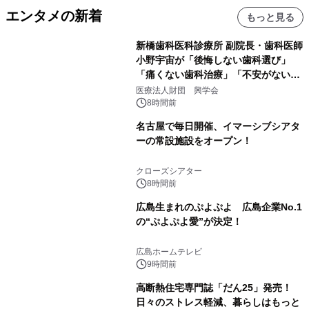
エンタメの新着
もっと見る
新橋歯科医科診療所 副院長・歯科医師
小野宇宙が「後悔しない歯科選び」
「痛くない歯科治療」「不安がない治
療計画」をテーマに専門監修
医療法人財団 興学会
8時間前
名古屋で毎日開催、イマーシブシアタ
ーの常設施設をオープン！
クローズシアター
8時間前
広島生まれのぷよぷよ 広島企業No.1
の“ぷよぷよ愛”が決定！
広島ホームテレビ
9時間前
高断熱住宅専門誌「だん25」発売！
日々のストレス軽減、暮らしはもっと