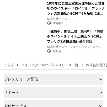
1833年に英国王室御用達を賜った世界
初のウイスキー 『ロイヤル・ブラック
ラ』の旗艦店が2026年6月新宿に誕
5
生 バカルディ ジャパンと連携した
株式会社ティグリス
没入型バー「BAR Arca」
17時間前
「陳情令」劇場上映、第4弾！ 『陳情
令スペシャルナイト上映会Ⅳ 2026』
プレリク2次抽選先行受付開始！
6
株式会社ソニー・ミュージックソリューショ
ンズ
9時間前
トップ
ライフスタイルのプレスリリース一覧
株式会社電子
プレスリリース配信
サポート
関連サービス