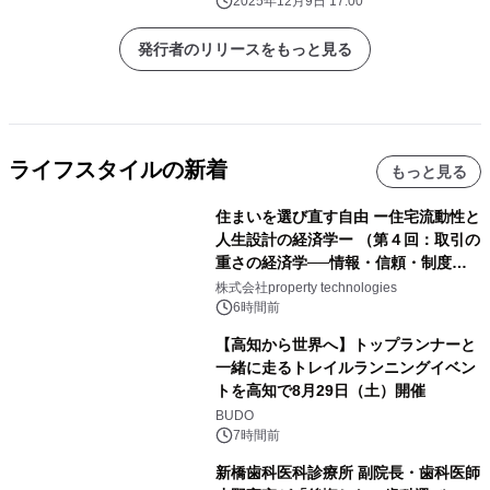
関西回路線図・神奈川沖浪裏 ～
2025年12月9日 17:00
発行者のリリースをもっと見る
ライフスタイルの新着
もっと見る
住まいを選び直す自由 ー住宅流動性と
人生設計の経済学ー （第４回：取引の
重さの経済学──情報・信頼・制度を
PropTechはどう組み替えるか）｜
株式会社property technologies
PropTech-Lab
6時間前
【高知から世界へ】トップランナーと
一緒に走るトレイルランニングイベン
トを高知で8月29日（土）開催
BUDO
7時間前
新橋歯科医科診療所 副院長・歯科医師