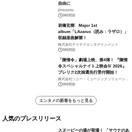
自由に
jimosumu
9時間前
岩橋玄樹 Major 1st
album「LAzarus（読み：ラザロ）」
収録楽曲解禁！
株式会社テイチクエンタテインメント
9時間前
「陳情令」劇場上映、第4弾！ 『陳情
令スペシャルナイト上映会Ⅳ 2026』
プレリク2次抽選先行受付開始！
株式会社ソニー・ミュージックソリューショ
ンズ
9時間前
エンタメの新着をもっと見る
人気のプレスリリース
スヌーピーの湯が登場！ 「サウナのあ