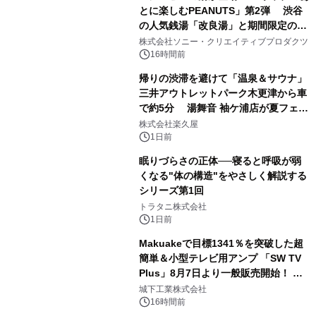
とに楽しむPEANUTS」第2弾 渋谷
の人気銭湯「改良湯」と期間限定のコ
1
ラボレーション サウナイキタイコラ
株式会社ソニー・クリエイティブプロダクツ
ボグッズも発売決定！
16時間前
帰りの渋滞を避けて「温泉＆サウナ」
三井アウトレットパーク木更津から車
で約5分 湯舞音 袖ケ浦店が夏フェア
2
メニューを提供
株式会社楽久屋
1日前
眠りづらさの正体──寝ると呼吸が弱
くなる"体の構造"をやさしく解説する
シリーズ第1回
3
トラタニ株式会社
1日前
Makuakeで目標1341％を突破した超
簡単＆小型テレビ用アンプ 「SW TV
Plus」8月7日より一般販売開始！ ケ
4
ーブル1本つなぐだけ、テレビの音が
城下工業株式会社
ぐっと豊かに
16時間前