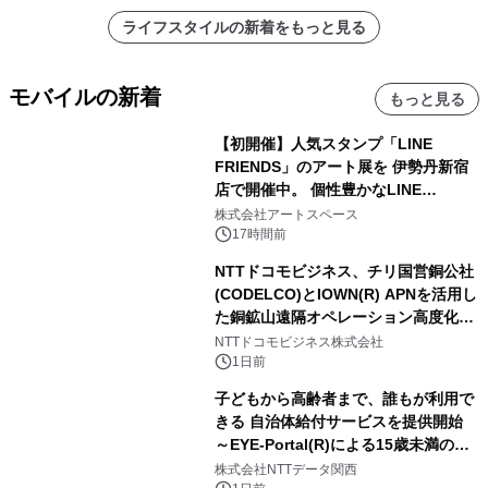
ライフスタイルの新着をもっと見る
モバイルの新着
もっと見る
【初開催】人気スタンプ「LINE
FRIENDS」のアート展を 伊勢丹新宿
店で開催中。 個性豊かなLINE
FRIENDSの仲間たちが インテリアア
株式会社アートスペース
ートとして新たな魅力を発信。
17時間前
NTTドコモビジネス、チリ国営銅公社
(CODELCO)とIOWN(R) APNを活用し
た銅鉱山遠隔オペレーション高度化に
向けた調査・実証を開始
NTTドコモビジネス株式会社
1日前
子どもから高齢者まで、誰もが利用で
きる 自治体給付サービスを提供開始
～EYE-Portal(R)による15歳未満の本
人認証と デジタルデバイド対策で実現
株式会社NTTデータ関西