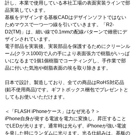
計し、本業で使用している本社工場の表面実装ラインで部
品実装しています。
基板をデザインする基板CADはデザインソフトではない
ためマウスで一つ一つ線を引いていきます。「R2-
D2(TM)」は、細い線で0.1mmの配線パターンで緻密にデ
ザインされています。
電子部品を実装後、実装部品を保護するためにクリーンル
ーム(クラス1000)で人の手により表面張力で樹脂がいっぱ
いになるまで1個1個樹脂でコーティングし、手作業で部
品に付いた気泡や樹脂表面の埃を取り除きます。
日本で設計、製造しており、全ての商品はRoHS対応品
(鉛不使用商品)です。ギフトボックス梱包でプレゼントと
してもお使いいただけます。
＜「FLASH iPhoneケース」はなぜ光る？＞
iPhone自身が発する電波を電力に変換し、昇圧すること
でLEDが光ります。通常時は光らず、iPhoneが強い電波
を発した時にランダムに光ります。光る仕組みは、基板の