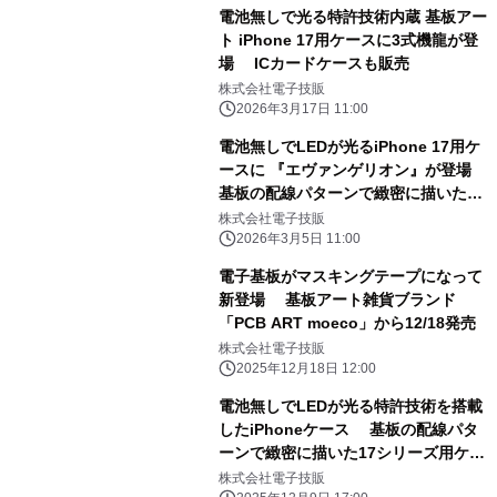
電池無しで光る特許技術内蔵 基板アー
ト iPhone 17用ケースに3式機龍が登
場 ICカードケースも販売
株式会社電子技販
2026年3月17日 11:00
電池無しでLEDが光るiPhone 17用ケ
ースに 『エヴァンゲリオン』が登場
基板の配線パターンで緻密に描いたア
ートデザイン 「エヴァンゲリオン初号
株式会社電子技販
機」と「NERV」、 「エヴァンゲリオ
2026年3月5日 11:00
ン第13号機」デザインの3種を同時リ
電子基板がマスキングテープになって
リース
新登場 基板アート雑貨ブランド
「PCB ART moeco」から12/18発売
株式会社電子技販
2025年12月18日 12:00
電池無しでLEDが光る特許技術を搭載
したiPhoneケース 基板の配線パタ
ーンで緻密に描いた17シリーズ用ケー
スが登場 ～ 第1弾 東京回路線図・
株式会社電子技販