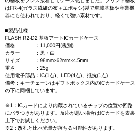
の基板をプレス接着してケース化しました。プリント基板
はFR-4(ガラス繊維の布＋エポキシ)製で車載基板や産業機
器にも使われており、軽くて強い素材です。
■製品仕様
FLASH R2-D2 基板アートICカードケース
価格 ：11,000円(税別)
カラー ：黒・白
サイズ ：98mm×62mm×4.5mm
重さ ：25g
使用電子部品：IC(1点)、LED(4点)、抵抗(1点)
備考：キーチェーンはギフトボックス内のICカードケース
の下に同梱しています。
※1：ICカードにより内蔵されているチップの位置や回路
にバラつきがあります。反応が悪い場合はICカードを表裏
上下でお試しください。
※2：改札と比べ光量が落ちる可能性があります。