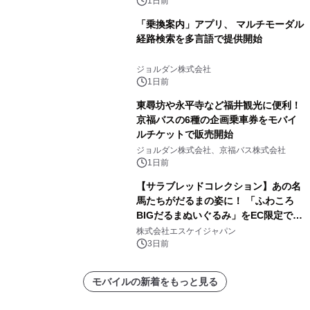
～
1日前
「乗換案内」アプリ、 マルチモーダル
経路検索を多言語で提供開始
ジョルダン株式会社
1日前
東尋坊や永平寺など福井観光に便利！
京福バスの6種の企画乗車券をモバイ
ルチケットで販売開始
ジョルダン株式会社、京福バス株式会社
1日前
【サラブレッドコレクション】あの名
馬たちがだるまの姿に！ 「ふわころ
BIGだるまぬいぐるみ」をEC限定で受
注販売開始
株式会社エスケイジャパン
3日前
モバイルの新着をもっと見る