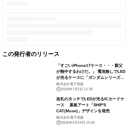
この発行者のリリース
「すごいiPhone17ケース・・・親父
が熱中するわけだ。」 電池無しでLED
が光るケースに「ガンダムシリーズ」
が登場 ガンダム、シャア専用ザク、
株式会社電子技販
ラストシューティング、 ユニコーンガ
2026年7月2日 11:30
ンダムver.TWC、RX-93ff νガンダ
改札のタッチでLEDが光るICカードケ
ム、 MSN-04FF サザビーの6種をリリ
ース 基板アート「SHIP'S
ース
CAT(Muse)」デザインを発売
株式会社電子技販
2026年4月24日 15:45