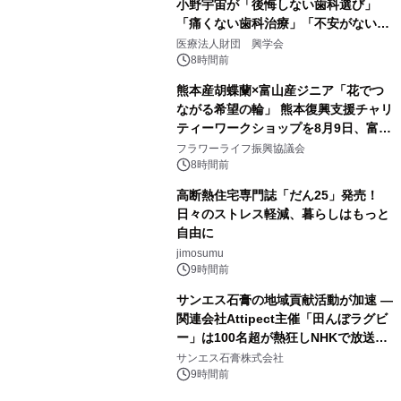
小野宇宙が「後悔しない歯科選び」
「痛くない歯科治療」「不安がない治
療計画」をテーマに専門監修
医療法人財団 興学会
8時間前
熊本産胡蝶蘭×富山産ジニア「花でつ
ながる希望の輪」 熊本復興支援チャリ
ティーワークショップを8月9日、富
山・射水で開催
フラワーライフ振興協議会
8時間前
高断熱住宅専門誌「だん25」発売！
日々のストレス軽減、暮らしはもっと
自由に
jimosumu
9時間前
サンエス石膏の地域貢献活動が加速 ―
関連会社Attipect主催「田んぼラグビ
ー」は100名超が熱狂しNHKで放送さ
れました。
サンエス石膏株式会社
9時間前