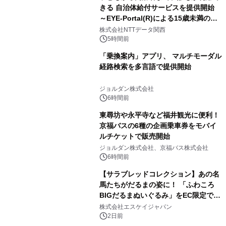
きる 自治体給付サービスを提供開始
～EYE-Portal(R)による15歳未満の本
人認証と デジタルデバイド対策で実現
株式会社NTTデータ関西
～
5時間前
「乗換案内」アプリ、 マルチモーダル
経路検索を多言語で提供開始
ジョルダン株式会社
6時間前
東尋坊や永平寺など福井観光に便利！
京福バスの6種の企画乗車券をモバイ
ルチケットで販売開始
ジョルダン株式会社、京福バス株式会社
6時間前
【サラブレッドコレクション】あの名
馬たちがだるまの姿に！ 「ふわころ
BIGだるまぬいぐるみ」をEC限定で受
注販売開始
株式会社エスケイジャパン
2日前