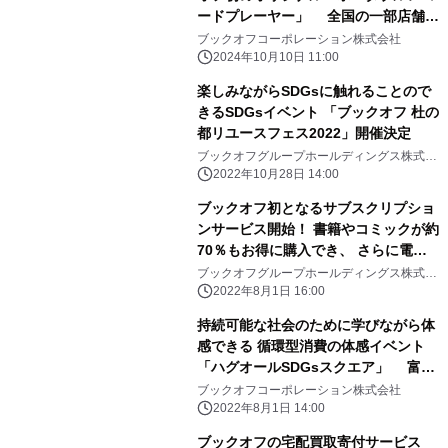
ードプレーヤー」 全国の一部店舗で
2024年11月3日に販売決定(数量限定)
ブックオフコーポレーション株式会社
2024年10月10日 11:00
楽しみながらSDGsに触れることので
きるSDGsイベント 「ブックオフ 杜の
都リユースフェス2022」開催決定
ブックオフグループホールディングス株式会
社
2022年10月28日 14:00
ブックオフ初となるサブスクリプショ
ンサービス開始！ 書籍やコミックが約
70％もお得に購入でき、 さらに電子
雑誌も読み放題 「ブックチケット」
ブックオフグループホールディングス株式会
社
サービスを 大幅リニューアルし2022
2022年8月1日 16:00
年8月1日提供開始
持続可能な社会のために学びながら体
感できる 循環型消費の体感イベント
「ハグオールSDGsスクエア」 富山
大和で2022年8月10日(水)～15日(月)
ブックオフコーポレーション株式会社
に開催
2022年8月1日 14:00
ブックオフの宅配買取寄付サービス