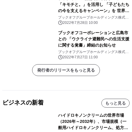
「キモチと。」を活用し 「子どもたち
の今を支えるキャンペーン」を 世界自
殺予防デーに合わせて8月1日～9月11
ブックオフグループホールディングス株式会
社
日まで実施
2022年7月28日 10:00
ブックオフコーポレーションと広島市
との 「ウクライナ避難民への生活支援
に関する覚書」締結のお知らせ
ブックオフグループホールディングス株式会
社
2022年7月27日 11:00
発行者のリリースをもっと見る
ビジネスの新着
もっと見る
ハイドロキノンクリームの世界市場
（2026年～2032年）、市場規模（一
般用ハイドロキノンクリーム、処方用