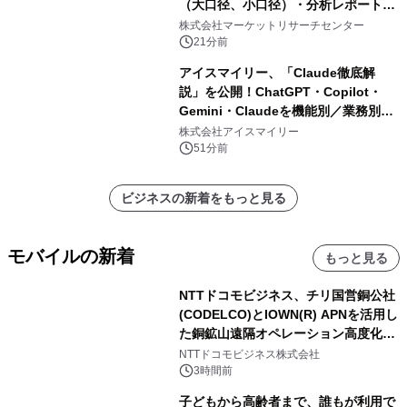
（大口径、小口径）・分析レポートを
発表
株式会社マーケットリサーチセンター
21分前
アイスマイリー、「Claude徹底解
説」を公開！ChatGPT・Copilot・
Gemini・Claudeを機能別／業務別に
比較―自社に合う生成AIの選び方がわ
株式会社アイスマイリー
かる実践ガイド
51分前
ビジネスの新着をもっと見る
モバイルの新着
もっと見る
NTTドコモビジネス、チリ国営銅公社
(CODELCO)とIOWN(R) APNを活用し
た銅鉱山遠隔オペレーション高度化に
向けた調査・実証を開始
NTTドコモビジネス株式会社
3時間前
子どもから高齢者まで、誰もが利用で