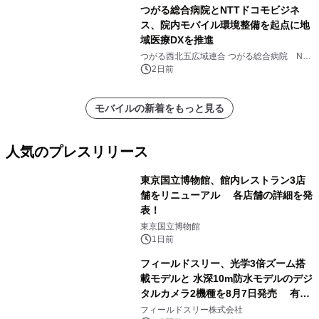
つがる総合病院とNTTドコモビジネ
ス、院内モバイル環境整備を起点に地
域医療DXを推進
つがる西北五広域連合 つがる総合病院 NTT
ドコモビジネス株式会社
2日前
モバイルの新着をもっと見る
人気のプレスリリース
東京国立博物館、館内レストラン3店
舗をリニューアル 各店舗の詳細を発
表！
1
東京国立博物館
1日前
フィールドスリー、光学3倍ズーム搭
載モデルと 水深10m防水モデルのデジ
タルカメラ2機種を8月7日発売 有効
2
約1300万画素、用途別に選べるコンデ
フィールドスリー株式会社