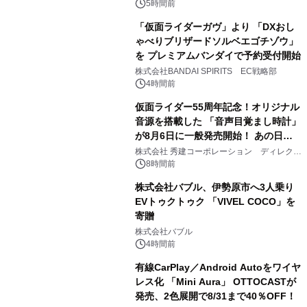
ジ新登場
5時間前
「仮面ライダーガヴ」より 「DXおし
ゃべりブリザードソルベエゴチゾウ」
を プレミアムバンダイで予約受付開始
3
株式会社BANDAI SPIRITS EC戦略部
4時間前
仮面ライダー55周年記念！オリジナル
音源を搭載した 「音声目覚まし時計」
が8月6日に一般発売開始！ あの日の
4
大興奮が今甦る
株式会社 秀建コーポレーション ディレクト
アートギャラリー
8時間前
株式会社バブル、伊勢原市へ3人乗り
EVトゥクトゥク 「VIVEL COCO」を
寄贈
5
株式会社バブル
4時間前
有線CarPlay／Android Autoをワイヤ
レス化 「Mini Aura」 OTTOCASTが
発売、2色展開で8/31まで40％OFF！
6